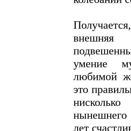
Получаетс
внешняя
подвешенны
умение му
любимой ж
это правиль
нискольк
нынешнего 
лет счастли