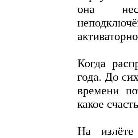
она нес
неподключё
активаторно
Когда расп
года. До си
времени по
какое счаст
На излёте