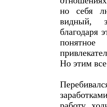
отношениях
но себя л
видный, 
благодаря э
понятно
привлекател
Но этим все
Перебивал
заработка
работу ход