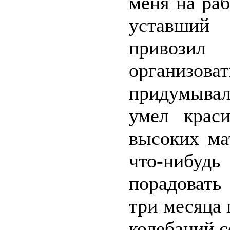
меня на ра
уставший 
привозил
организоват
придумывал
умел крас
высоких ма
что-нибуд
порадовать
три месяца 
колебаний с