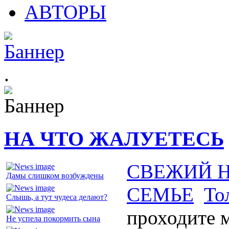
АВТОРЫ
.
НА ЧТО ЖАЛУЕТЕСЬ
СВЕЖИЙ 
Дамы слишком возбуждены
СЕМЬЕ
То
Слышь, а тут чудеса делают?
проходите 
Не успела покормить сына