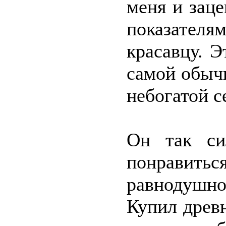
меня и зац
показател
красавцу. 
самой обыч
небогатой с
Он так си
понравит
равнодушн
Купил древ