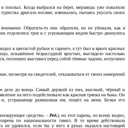
 и поплыл. Когда выбрался на берег, мерзавцы уже повалили
туристка дрыгала ногами, извивалась, пытаясь укусить своих
 внимание. Обратить-то они обратили, но не убежали, как я
пании отделились трое и с угрожающим видом быстро двинулись
ходил в цветастой рубахе и саронге, а тут был в ярких красных
ицо, искажённое безрассудной яростью, выглядело настолько
вился, поспешно выставил перед собой тёмные ладони, испуганно
орые, несмотря на свидетелей, отказываться от своих намерений
ое дело до конца. Самый дерзкий из них, высокий, чёрный и
вление на него подействовало как красная тряпка на быка. Он
е, и, устрашающе размахивая им, пошёл на меня. Белки его
онизирующее средство. –
Ред.
), но этот парень, по всему видно,
парень по национальности тамил. В то время действовала
ь не удивился, если бы у него в руках оказался настоящий