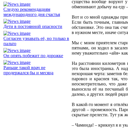
существа вообще воруют у
обменивают добычу на еду –
Следую рекомендациям
международного дня счастья
Вот и со мной однажды при
Если быть точным, главным
Дети в постоянной опасности
обстановке. Это она так счи
в нужном месте, иначе ситуа
Согласен узнавать её, но только в
Мы с моим приятелем стар
пальто
пятнами, он ходил в засал
нему уважительно «айя» как
Он опять побежит по дорожке
На расстоянии километров в
Раньше такой врач не
это была иностранка. А над
продержался бы и месяца
нехорошая черта: заметив б
паровоз и краснея так, чт
неосмотрительно, что даже
выносила её на песчаный бе
далеко, а других людей рядо
В какой-то момент я отвлёк
другой – промежность. Парн
скрытые прелести. Тут уж ж
– Чаминда! – крикнул я и ук