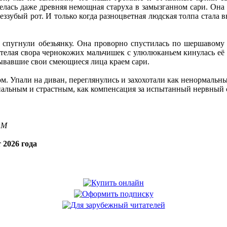
елась даже древняя немощная старуха в замызганном сари. Она
беззубый рот. И только когда разноцветная людская толпа стала
спугнули обезьянку. Она проворно спустилась по шершавому с
телая свора чернокожих мальчишек с улюлюканьем кинулась её 
ывавшие свои смеющиеся лица краем сари.
м. Упали на диван, переглянулись и захохотали как ненормаль
нальным и страстным, как компенсация за испытанный нервный 
OM
 2026 года