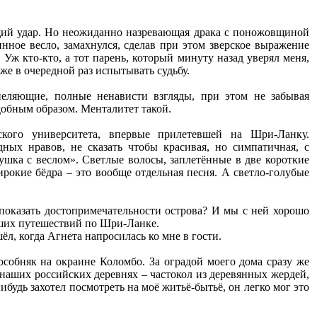
щий удар. Но неожиданно назревающая драка с поножовщиной
инное весло, замахнулся, сделав при этом зверское выражение
Уж кто-кто, а тот парень, который минуту назад уверял меня,
же в очередной раз испытывать судьбу.
пеляющие, полные ненависти взгляды, при этом не забывая
добным образом. Менталитет такой.
ского университета, впервые прилетевшей на Шри-Ланку.
ных нравов, не сказать чтобы красивая, но симпатичная, с
шка с веслом». Светлые волосы, заплетённые в две короткие
рокие бёдра – это вообще отдельная песня. А светло-голубые
 показать достопримечательности острова? И мы с ней хорошо
наших путешествий по Шри-Ланке.
л, когда Агнета напросилась ко мне в гости.
особняк на окраине Коломбо. За оградой моего дома сразу же
 наших российских деревнях – частокол из деревянных жердей,
будь захотел посмотреть на моё житьё-бытьё, он легко мог это