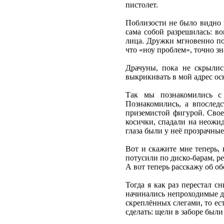
пистолет.
Поблизости не было видно 
сама собой разрешилась: во
лица. Дружки мгновенно под
что «ноу проблем», точно зн
Драчуны, пока не скрылис
выкрикивать в мой адрес ос
Так мы познакомились с 
Познакомились, а впослед
приземистой фигурой. Свое
косички, спадали на неожи
глаза были у неё прозрачные
Вот и скажите мне теперь, 
потусили по диско-барам, р
А вот теперь расскажу об о
Тогда я как раз перестал с
начинались непроходимые дж
скреплённых слегами, то ес
сделать: щели в заборе были