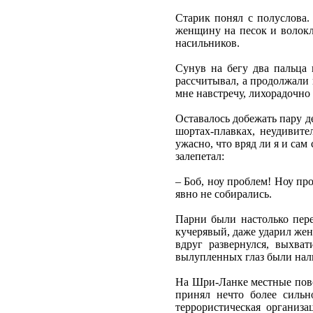
Старик понял с полуслова.
женщину на песок и волокл
насильников.
Сунув на бегу два пальца 
рассчитывал, а продолжали 
мне навстречу, лихорадочно
Оставалось добежать пару де
шортах-плавках, неудивите
ужасно, что вряд ли я и сам
залепетал:
– Боб, ноу проблем! Ноу про
явно не собирались.
Парни были настолько пере
кучерявый, даже ударил жен
вдруг развернулся, выхва
вылупленных глаз были нал
На Шри-Ланке местные повс
принял нечто более сильн
террористическая организ