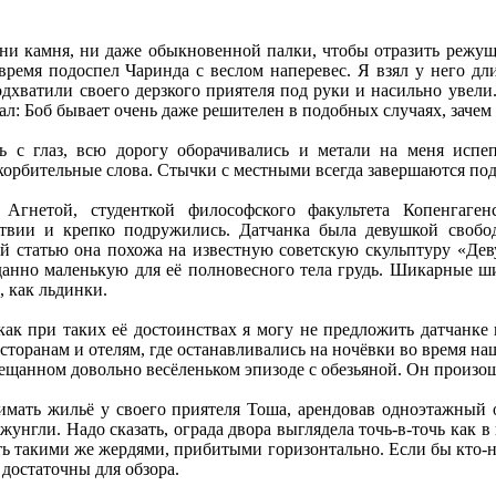
ни камня, ни даже обыкновенной палки, чтобы отразить режу
время подоспел Чаринда с веслом наперевес. Я взял у него дл
хватили своего дерзкого приятеля под руки и насильно увели. 
ал: Боб бывает очень даже решителен в подобных случаях, зачем 
ь с глаз, всю дорогу оборачивались и метали на меня испе
корбительные слова. Стычки с местными всегда завершаются по
Агнетой, студенткой философского факультета Копенгаген
ствии и крепко подружились. Датчанка была девушкой свобод
й статью она похожа на известную советскую скульптуру «Деву
данно маленькую для её полновесного тела грудь. Шикарные ши
, как льдинки.
как при таких её достоинствах я могу не предложить датчанке
есторанам и отелям, где останавливались на ночёвки во время 
бещанном довольно весёленьком эпизоде с обезьяной. Он произошё
нимать жильё у своего приятеля Тоша, арендовав одноэтажный 
унгли. Надо сказать, ограда двора выглядела точь-в-точь как в
ть такими же жердями, прибитыми горизонтально. Если бы кто-ни
 достаточны для обзора.