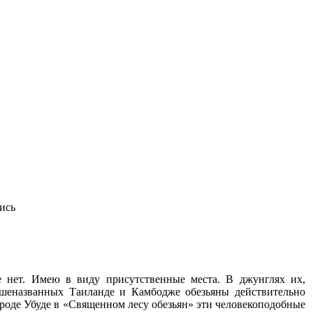
ись
е нет. Имею в виду присутственные места. В джунглях их,
ышеназванных Таиланде и Камбодже обезьяны действительно
роде Убуде в «Священном лесу обезьян» эти человекоподобные