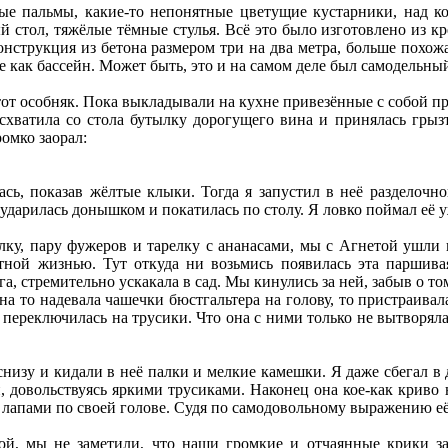
ые пальмы, какие-то непонятные цветущие кустарники, над к
 стол, тяжёлые тёмные стулья. Всё это было изготовлено из к
онструкция из бетона размером три на два метра, больше похожа
е как бассейн. Может быть, это и на самом деле был самодельны
от особняк. Пока выкладывали на кухне привезённые с собой пр
 схватила со стола бутылку дорогущего вина и принялась грыз
ромко заорал:
ась, показав жёлтые клыки. Тогда я запустил в неё разделочн
 ударилась донышком и покатилась по столу. Я ловко поймал её 
ку, пару фужеров и тарелку с ананасами, мы с Агнетой ушли к
отной жизнью. Тут откуда ни возьмись появилась эта паршивая
га, стремительно ускакала в сад. Мы кинулись за ней, забыв о то
на то надевала чашечки бюстгальтера на голову, то пристраивал
м переключилась на трусики. Что она с ними только не вытворяла 
снизу и кидали в неё палки и мелкие камешки. Я даже сбегал в 
, довольствуясь яркими трусиками. Наконец она кое-как криво н
 лапами по своей голове. Судя по самодовольному выражению её
кой, мы не заметили, что наши громкие и отчаянные крики з