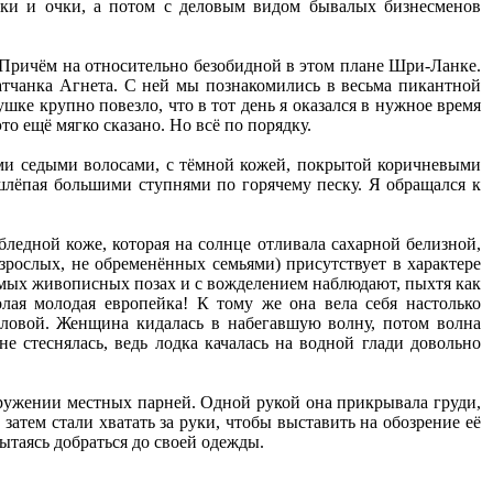
пки и очки, а потом с деловым видом бывалых бизнесменов
Причём на относительно безобидной в этом плане Шри-Ланке.
атчанка Агнета. С ней мы познакомились в весьма пикантной
ушке крупно повезло, что в тот день я оказался в нужное время
то ещё мягко сказано. Но всё по порядку.
ми седыми волосами, с тёмной кожей, покрытой коричневыми
 шлёпая большими ступнями по горячему песку. Я обращался к
бледной коже, которая на солнце отливала сахарной белизной,
взрослых, не обременённых семьями) присутствует в характере
амых живописных позах и с вожделением наблюдают, пыхтя как
олая молодая европейка! К тому же она вела себя настолько
оловой. Женщина кидалась в набегавшую волну, потом волна
не стеснялась, ведь лодка качалась на водной глади довольно
окружении местных парней. Одной рукой она прикрывала груди,
затем стали хватать за руки, чтобы выставить на обозрение её
ытаясь добраться до своей одежды.