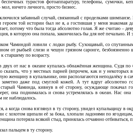
 беспечных туристов фотоаппаратуру, телефоны, сумочки, ке
 мол, ничего личного, просто бизнес.
ключился забавный случай, связанный с проделками шимпанзе. 
 героем той истории был не я, а гостившая у меня знакомая д
тает, потому что была тогда абсолютно голая. Я же считаю – дев
ция, в которую она попала, закончилась бы для неё печально. И э
иком Чаминдой ловили с лодки рыбу. Сухощавый, со спутанны
енном от рыбьей слизи и чешуи грязном саронге, безбоязненно
 к старшему по возрасту.
 двух от нас в океане купалась обнажённая женщина. Судя по 
о сказать, что у местных парней (впрочем, как и у некоторых 
елую женщину в купальнике, они располагаются неподалёку в с
о заметно даже под смуглой кожей. А тут вдруг абсолютно г
 старый Чаминда, кивнув в её сторону, осуждающе покачал г
рег, она поднималась и снова устремлялась в океан. Нас она 
м не наблюдалось.
ся, а когда снова взглянул в ту сторону, увидел купальщицу в 
и с хохотом щипали её за бока, хлопали ладонями по ягодицам, 
енщина потеряла всякий стыд, принялась отчаянно отбиваться, п
азал пальцем в ту сторону.