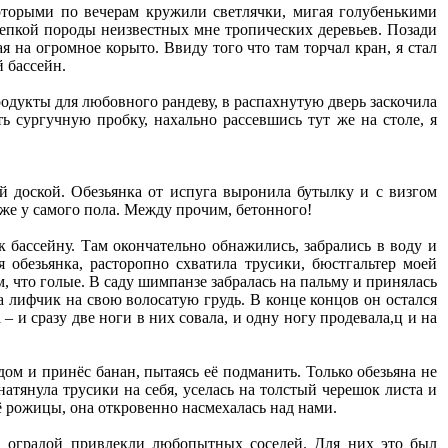
оторыми по вечерам кружили светлячки, мигая голубенькими
репкой породы неизвестных мне тропических деревьев. Позади
я на огромное корыто. Ввиду того что там торчал кран, я стал
й бассейн.
одукты для любовного рандеву, в распахнутую дверь заскочила
ть сургучную пробку, нахально рассевшись тут же на столе, я
ой доской. Обезьянка от испуга выронила бутылку и с визгом
уже у самого пола. Между прочим, бетонного!
 бассейну. Там окончательно обнажились, забрались в воду и
 обезьянка, расторопно схватила трусики, бюстгальтер моей
м, что голые. В саду шимпанзе забралась на пальму и принялась
а лифчик на свою волосатую грудь. В конце концов он остался
– и сразу две ноги в них совала, и одну ногу продевала,ц и на
дом и принёс банан, пытаясь её подманить. Только обезьяна не
атянула трусики на себя, уселась на толстый черешок листа и
 рожицы, она откровенно насмехалась над нами.
а оградой привлекли любопытных соседей. Для них это был