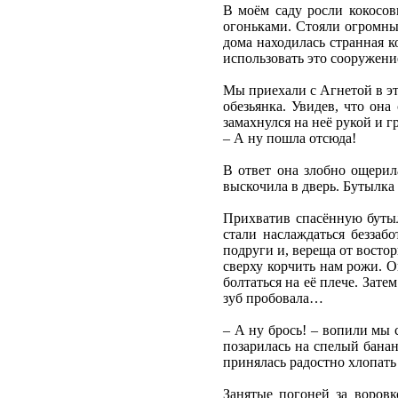
В моём саду росли кокосов
огоньками. Стояли огромный
дома находилась странная к
использовать это сооружени
Мы приехали с Агнетой в эт
обезьянка. Увидев, что она
замахнулся на неё рукой и г
– А ну пошла отсюда!
В ответ она злобно ощерил
выскочила в дверь. Бутылка
Прихватив спасённую бутыл
стали наслаждаться беззаб
подруги и, вереща от востор
сверху корчить нам рожи. О
болтаться на её плече. Зате
зуб пробовала…
– А ну брось! – вопили мы 
позарилась на спелый банан
принялась радостно хлопать
Занятые погоней за воров