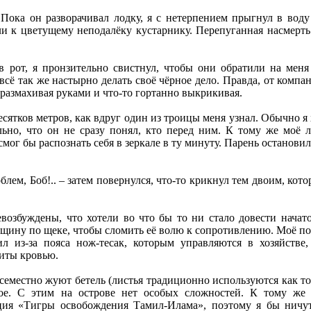
 Пока он разворачивал лодку, я с нетерпением прыгнул в воду
и к цветущему неподалёку кустарнику. Перепуганная насмерть 
в рот, я пронзительно свистнул, чтобы они обратили на меня
всё так же настырно делать своё чёрное дело. Правда, от ком
 размахивая руками и что-то гортанно выкрикивая.
сятков метров, как вдруг один из троицы меня узнал. Обычно я 
льно, что он не сразу понял, кто перед ним. К тому же моё л
 смог бы распознать себя в зеркале в ту минуту. Парень остано
блем, Боб!.. – затем повернулся, что-то крикнул тем двоим, кот
возбуждены, что хотели во что бы то ни стало довести начат
щину по щеке, чтобы сломить её волю к сопротивлению. Моё поя
тил из-за пояса нож-тесак, которым управляются в хозяйств
иты кровью.
еместно жуют бетель (листья традиционно используются как т
ое. С этим на острове нет особых сложностей. К тому же 
ация «Тигры освобождения Тамил-Илама», поэтому я бы ничут