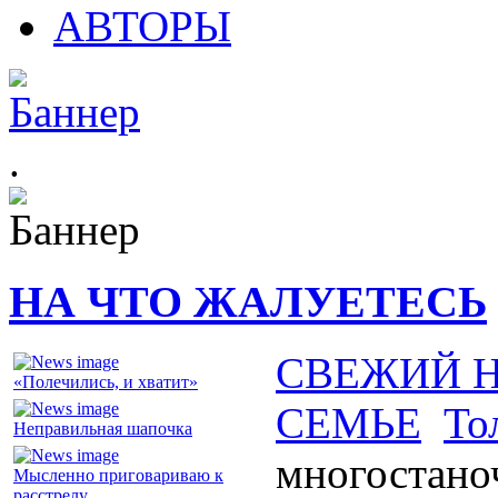
АВТОРЫ
.
НА ЧТО ЖАЛУЕТЕСЬ
СВЕЖИЙ 
«Полечились, и хватит»
СЕМЬЕ
То
Неправильная шапочка
многостано
Мысленно приговариваю к
расстрелу