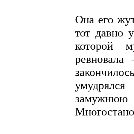
Она его жут
тот давно у
которой м
ревновала 
закончилос
умудрялся
замужн
Многостано