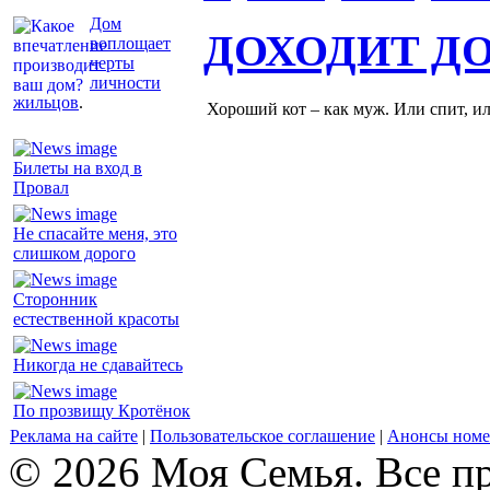
Дом
ДОХОДИТ Д
воплощает
черты
личности
жильцов
.
Хороший кот – как муж. Или спит, и
Билеты на вход в
Провал
Не спасайте меня, это
слишком дорого
Сторонник
естественной красоты
Никогда не сдавайтесь
По прозвищу Кротёнок
Реклама на сайте
|
Пользовательское соглашение
|
Анонсы номе
© 2026 Моя Семья. Все п