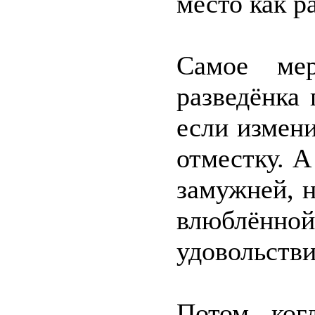
место как р
Самое мер
разведёнка
если измени
отместку. А
замужней, 
влюблённ
удовольстви
Потом, ког