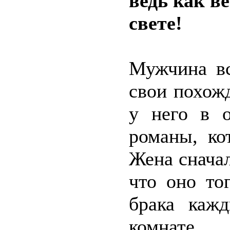
ведь как в
свете!
Мужчина вс
свои похож
у него в о
романы, ко
Жена сначал
что оно то
брака каж
комнате.