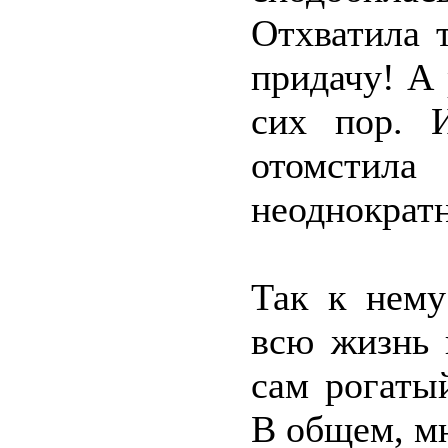
Отхватила 
придачу! А 
сих пор. 
отомстил
неоднократ
Так к нему
всю жизнь 
сам рогаты
В общем, мн