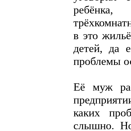
ребёнка
трёхкомнат
в это жиль
детей, да 
проблемы о
Её муж ра
предприяти
каких про
слышно. Но