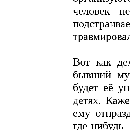
человек н
подстраив
травмировал
Вот как де
бывший му
будет её у
детях. Каж
ему отпраз
где-нибудь