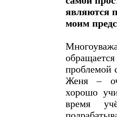
самой прост
являются 
моим предс
Многоува
обращаетс
проблемой 
Женя – оч
хорошо учи
время у
подрабатыв