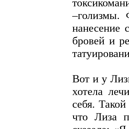
токсикомани
–голизмы. 
нанесение 
бровей и р
татуировани
Вот и у Ли
хотела лечи
себя. Тако
что Лиза п