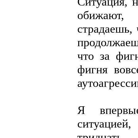
Ситуация, н
обижают,
страдаешь, 
продолжаеш
что за фиг
фигня вовс
аутоагресси
Я впервы
ситуацией
тридцать