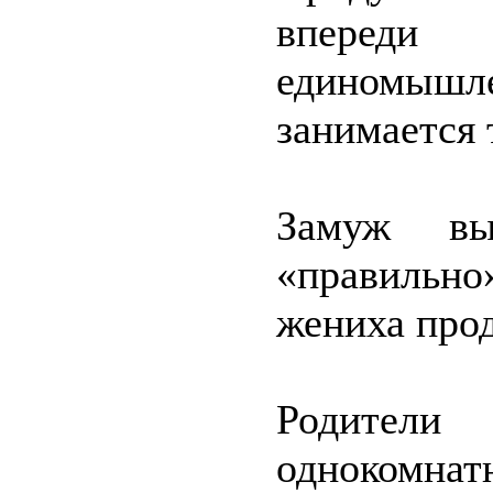
вперед
единомышл
занимается 
Замуж в
«правильно»
жениха про
Родители
однокомна