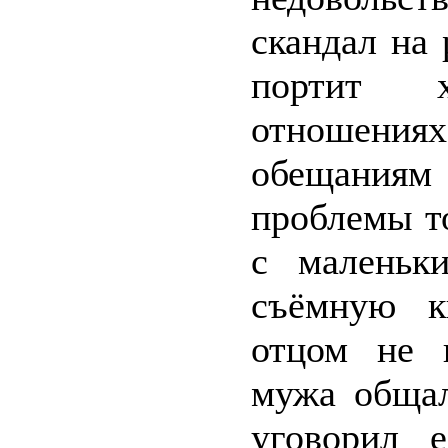
скандал на
портит х
отношениях
обещания
проблемы т
с маленьк
съёмную к
отцом не п
мужа общал
уговорил е