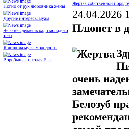
Жертва собственной порядо
Погиб от рук любовника жены
24.04.2026 
Другие интересы мужа
Плюнет в д
Чего не сделаешь ради молодого
тела
Я лишила мужа молодости
Зд
Воробышек и голая Ева
Пи
очень наде
замечатель
Белозуб пр
рекомендац