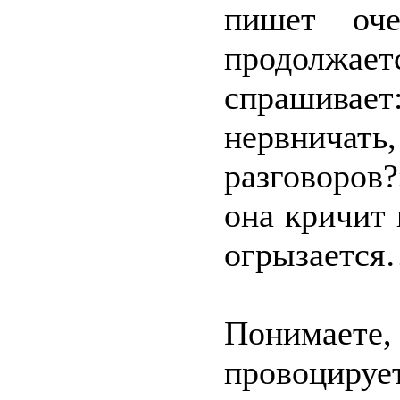
пишет оч
продолжа
спрашивает
нервничать
разговоров
она кричит 
огрызаетс
Понимаете,
провоцируе