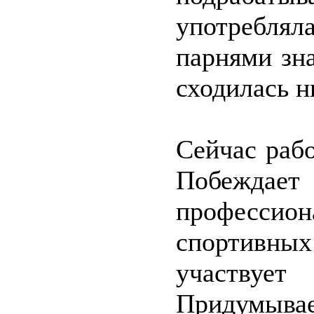
употреблял
парнями зн
сходилась н
Сейчас рабо
Побеждает
професс
спортивны
участвует
Придумыва