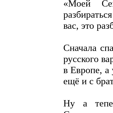
«Моей Се
разбиратьс
вас, это ра
Сначала сп
русского ва
в Европе, а
ещё и с бр
Ну а тепе