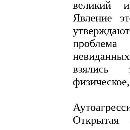
великий 
Явление эт
утвержда
проблема
невиданны
взялись 
физическое,
Аутоагресс
Открытая 