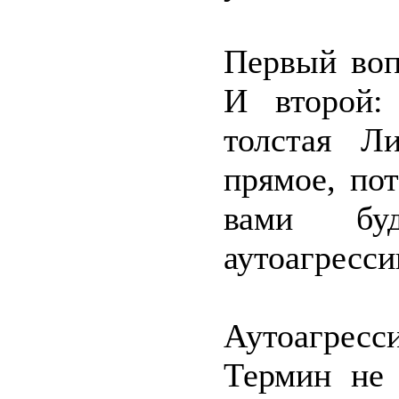
Первый воп
И второй:
толстая Л
прямое, по
вами буд
аутоагресси
Аутоагресс
Термин не 