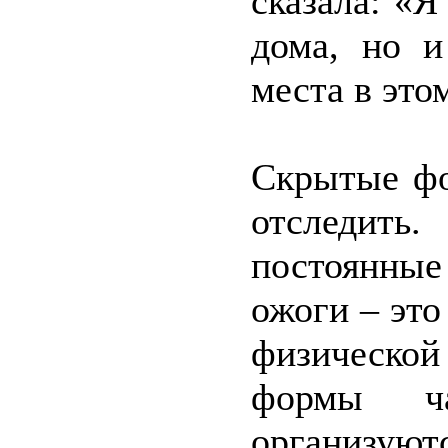
сказала: «Я
дома, но и
места в это
Скрытые фо
отследит
постоянные
ожоги – это
физическо
формы ча
организую