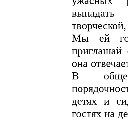
ужасных 
выпадать
творческой,
Мы ей гов
приглашай 
она отвечает
В общем
порядочност
детях и си
гостях на д