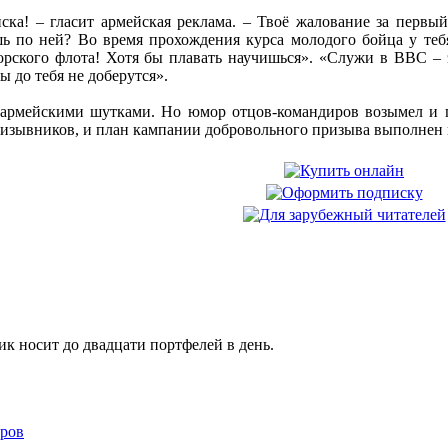
ка! – гласит армейская реклама. – Твоё жалование за первый 
ь по ней? Во время прохождения курса молодого бойца у тебя
рского флота! Хотя бы плавать научишься». «Служи в ВВС – э
ы до тебя не доберутся».
 армейскими шутками. Но юмор отцов-командиров возымел и п
ризывников, и план кампании добровольного призыва выполнен 
 носит до двадцати портфелей в день.
ров