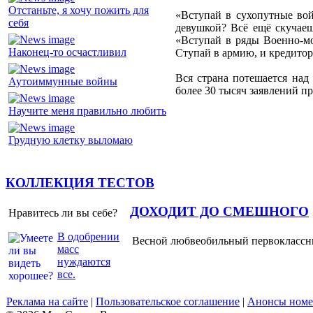
Отстаньте, я хочу пожить для
«Вступай в сухопутные войс
себя
девушкой? Всё ещё скучаеш
«Вступай в ряды Военно-мо
Наконец-то осчастливил
Ступай в армию, и кредитор
Вся страна потешается над
Аутоиммунные войны
более 30 тысяч заявлений п
Научите меня правильно любить
Грудную клетку выломаю
КОЛЛЕКЦИЯ ТЕСТОВ
ДОХОДИТ ДО СМЕШНОГО
Нравитесь ли вы себе?
В одобрении
Весной любвеобильный первоклассник
масс
нуждаются
все.
Реклама на сайте
|
Пользовательское соглашение
|
Анонсы номе