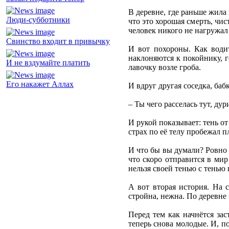
В деревне, где раньше жила
Люди-субботники
что это хорошая смерть, чис
человек никого не нагружал
Свинство входит в привычку
И вот похороны. Как водит
наклоняются к покойнику, г
И не вздумайте платить
лавочку возле гроба.
Его накажет Аллах
И вдруг другая соседка, баб
– Ты чего расселась тут, ду
И рукой показывает: тень от
страх по её телу пробежал 
И что бы вы думали? Ровно 
что скоро отправится в мир
нельзя своей тенью с тенью 
А вот вторая история. На с
стройна, нежна. По деревне 
Перед тем как начнётся зас
теперь снова молодые. И, по