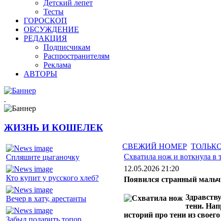
Детский лепет
Тесты
ГОРОСКОП
ОБСУЖДЕНИЕ
РЕДАКЦИЯ
Подписчикам
Распространителям
Реклама
АВТОРЫ
.
ЖИЗНЬ И КОШЕЛЕК
СВЕЖИЙ НОМЕР
ТОЛЬКО
Схватила нож и воткнула в 
Спляшите цыганочку
12.05.2026 21:20
Кто купит у русского хлеб?
Появился странный мальч
Здравств
Вечер в хату, арестанты
тени. Нап
историй про тени из своег
Забыл подарить топор