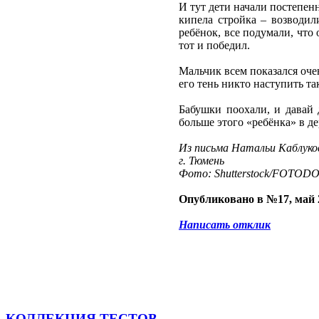
И тут дети начали постепенн
кипела стройка – возводил
ребёнок, все подумали, что
тот и победил.
Мальчик всем показался очен
его тень никто наступить так
Бабушки поохали, и давай д
больше этого «ребёнка» в де
Из письма Натальи Каблуко
г. Тюмень
Фото: Shutterstock/FOTOD
Опубликовано в №17, май 
Написать отклик
КОЛЛЕКЦИЯ ТЕСТОВ