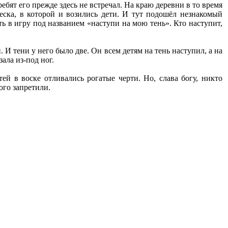
ебят его прежде здесь не встречал. На краю деревни в то время
еска, в которой и возились дети. И тут подошёл незнакомый
ть в игру под названием «наступи на мою тень». Кто наступит,
 И тени у него было две. Он всем детям на тень наступил, а на
зала из-под ног.
ей в воске отливались рогатые черти. Но, слава богу, никто
ого запретили.