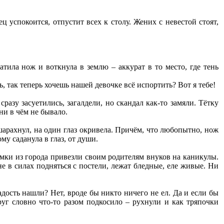
 успокоится, отпустит всех к столу. Жених с невестой стоят,
атила нож и воткнула в землю – аккурат в то место, где тень
, так теперь хочешь нашей девочке всё испортить? Вот я тебе!
сразу засуетились, загалдели, но скандал как-то замяли. Тётку
ни в чём не бывало.
шарахнул, на один глаз окривела. Причём, что любопытно, нож
му саданула в глаз, от души.
мамки из города привезли своим родителям внуков на каникулы.
 не в силах подняться с постели, лежат бледные, еле живые. Ни
дость нашли? Нет, вроде бы никто ничего не ел. Да и если бы
уг словно что-то разом подкосило – рухнули и как тряпочки