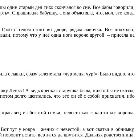
цы один старый дед тихо скончался во сне. Все бабы говорили,
рть». Спрашивала бабушку, а она объясняла, что, мол, это когда
Гроб с телом стоит во дворе, рядом лавочка. Все подходят,
али, потому что у неё одна нога короче другой, – присела на
а с лавки, сразу залепетала «чур меня, чур!». Было видно, что
бку Ленку! А ведь крепкая старушка была, никто бы не сказал,
 потом долго шептались, что это он её с собой прихватил, ибо
 красавец из богатой семьи, невеста как с картинки: хороша,
Вот тут у ковра – жених с невестой, а вот сватьи в обнимку,
ой норовит встать, вертится да крутится. Дальняя родственница,