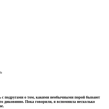
нь
сь с подругами о том, какими необычными порой бывают
-то диковинно. Пока говорили, я вспомнила несколько
ие.