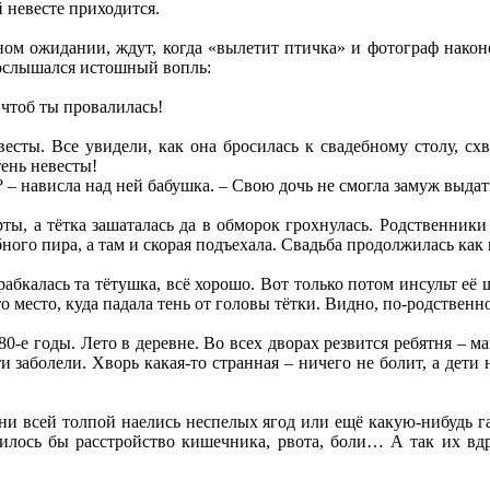
 невесте приходится.
ном ожидании, ждут, когда «вылетит птичка» и фотограф наконец
послышался истошный вопль:
 чтоб ты провалилась!
есты. Все увидели, как она бросилась к свадебному столу, схв
тень невесты!
– нависла над ней бабушка. – Свою дочь не смогла замуж выдать
рты, а тётка зашаталась да в обморок грохнулась. Родственники 
ного пира, а там и скорая подъехала. Свадьба продолжилась как 
абкалась та тётушка, всё хорошо. Вот только потом инсульт её 
то место, куда падала тень от головы тётки. Видно, по-родственно
 80-е годы. Лето в деревне. Во всех дворах резвится ребятня – 
и заболели. Хворь какая-то странная – ничего не болит, а дети
ни всей толпой наелись неспелых ягод или ещё какую-нибудь га
чилось бы расстройство кишечника, рвота, боли… А так их вдр