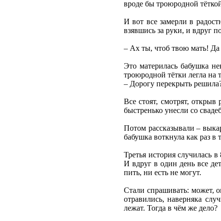
вроде бы троюродной тёткой
И вот все замерли в радост
взявшись за руки, и вдруг 
– Ах ты, чтоб твою мать! Да
Это материлась бабушка нев
троюродной тётки легла на 
– Дорогу перекрыть решила? 
Все стоят, смотрят, открыв 
быстренько унесли со свадеб
Потом рассказывали – выкар
бабушка воткнула как раз в 
Третья история случилась в
И вдруг в один день все дет
пить, ни есть не могут.
Стали спрашивать: может, о
отравились, наверняка слу
лежат. Тогда в чём же дело?