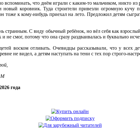
о вспоминать, что днём играли с каким-то мальчиком, никто из р
и новый коровник. Туда строители привезли огромную кучу п
 он тоже к кому-нибудь приехал на лето. Предложил детям сыгра
ь странным. С виду обычный ребёнок, но вёл себя как взрослый.
 и не смог, потому что она сразу раздваивалась и буквально исче
етей воском отливать. Очевидцы рассказывали, что у всех дет
ревне не видел, а детям наступать на тени с тех пор строго-настр
вой,
OM
2026 года