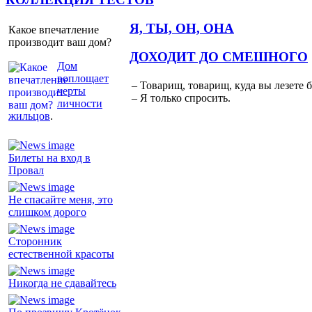
Я, ТЫ, ОН, ОНА
Какое впечатление
производит ваш дом?
ДОХОДИТ ДО СМЕШНОГО
Дом
воплощает
– Товарищ, товарищ, куда вы лезете 
черты
– Я только спросить.
личности
жильцов
.
Билеты на вход в
Провал
Не спасайте меня, это
слишком дорого
Сторонник
естественной красоты
Никогда не сдавайтесь