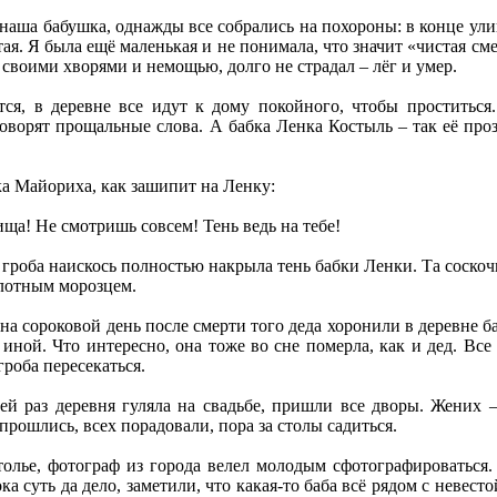
 наша бабушка, однажды все собрались на похороны: в конце ули
тая. Я была ещё маленькая и не понимала, что значит «чистая сме
 своими хворями и немощью, долго не страдал – лёг и умер.
ся, в деревне все идут к дому покойного, чтобы проститься. 
оворят прощальные слова. А бабка Ленка Костыль – так её прозв
ка Майориха, как зашипит на Ленку:
рища! Не смотришь совсем! Тень ведь на тебе!
 гроба наискось полностью накрыла тень бабки Ленки. Та соскочил
плотным морозцем.
на сороковой день после смерти того деда хоронили в деревне ба
 иной. Что интересно, она тоже во сне померла, как и дед. Все
гроба пересекаться.
ей раз деревня гуляла на свадьбе, пришли все дворы. Жених –
прошлись, всех порадовали, пора за столы садиться.
толье, фотограф из города велел молодым сфотографироваться. 
ка суть да дело, заметили, что какая-то баба всё рядом с невест