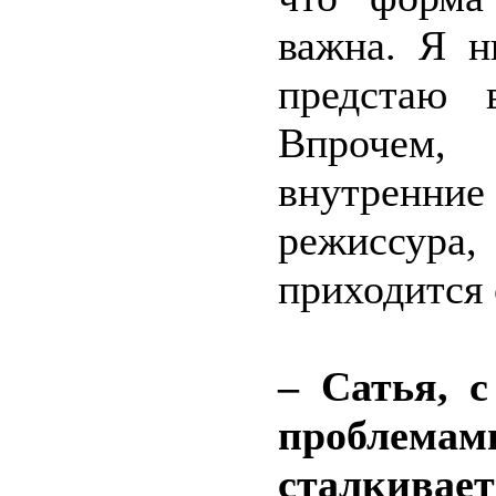
важна. Я н
предстаю 
Впрочем, 
внутренни
режиссура,
приходится 
– Сатья, 
пробле
сталкива