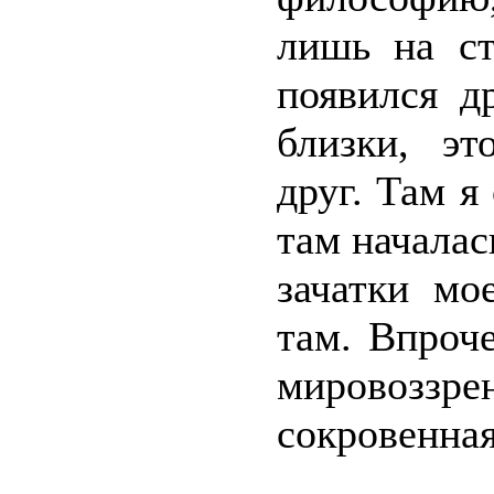
лишь на ст
появился д
близки, э
друг. Там я
там началас
зачатки мо
там. Впроч
мировоззре
сокровенная