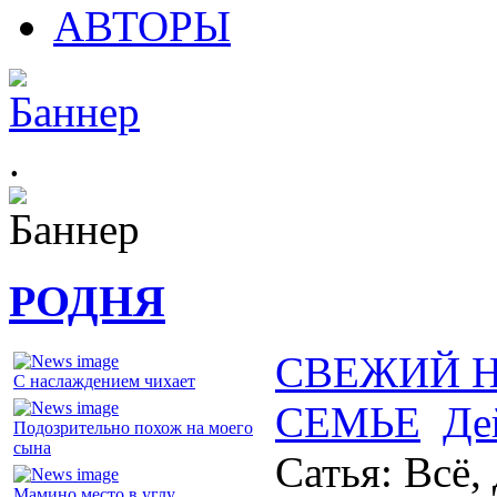
АВТОРЫ
.
РОДНЯ
СВЕЖИЙ 
С наслаждением чихает
СЕМЬЕ
Де
Подозрительно похож на моего
сына
Сатья: Всё, 
Мамино место в углу