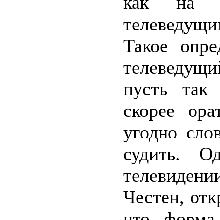
как на о
телеведущи
Такое опре
телеведущи
пусть так
скорее ора
угодно сло
судить. О
телевиден
Честен, отк
что форма