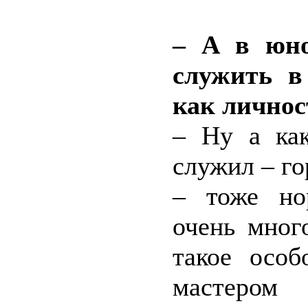
– А в юно
служить в
как личнос
– Ну а как
служил – го
– тоже но
очень мног
такое особ
мастером