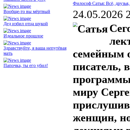
Философ Сатья: Всё, друзья, 
24.05.2026 
Вообще-то вы мёртвый
Дед избил отца щукой
Сег
Идеальное прошлое
лек
Здравствуйте, я ваша непутёвая
семейным 
мать
писатель, 
Папочка, ты его убил!
программы 
миру Серге
прислушив
женщин, но