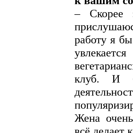
к вашим с
– Скорее 
прислушаю
работу я бы
увлекае
вегетариан
клуб. И б
деятель
популяризи
Жена очень
всё делает 