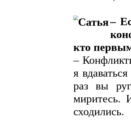
– Е
кон
кто первы
– Конфликты
я вдаваться
раз вы руг
миритесь. 
сходились.