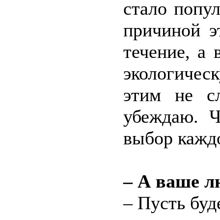
стало попу
причиной э
течение, а
экологичес
этим не с
убеждаю. Ч
выбор каждо
– А ваше л
– Пусть буд