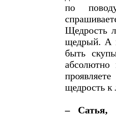
по пово
спрашивае
Щедрость л
щедрый. А 
быть скуп
абсолютно 
проявляет
щедрость к
– Сатья,