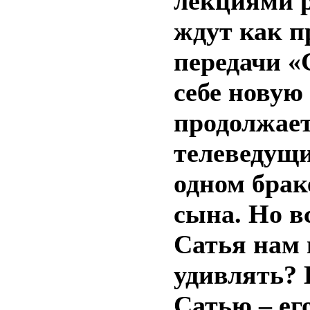
лекциями р
ждут как п
передачи «
себе новую
продолжает
телеведущи
одном брак
сына. Но в
Сатья нам 
удивлять? 
Сатью – ег