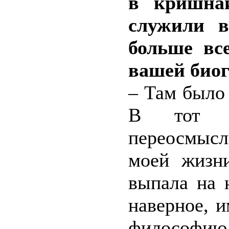
в кришнаи
служили в
больше вс
вашей био
– Там было
В тот п
переосмысл
моей жизн
выпала на 
наверное, 
философию,