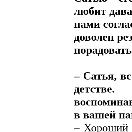
любит дава
нами соглас
доволен ре
порадовать
– Сатья, в
детств
воспоминан
в вашей п
– Хороший 