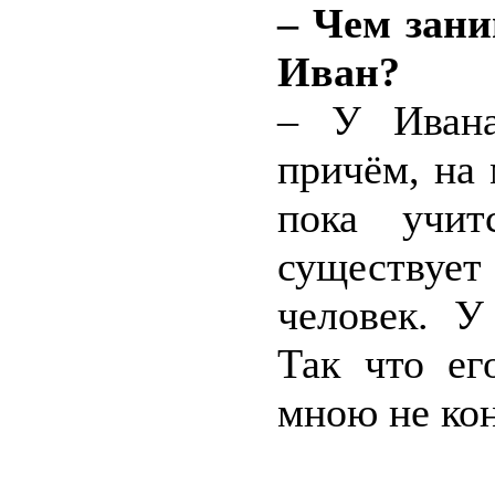
– Чем зани
Иван?
– У Ивана
причём, на
пока учи
существует
человек. У
Так что ег
мною не кон