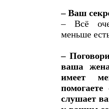
– Ваш секр
– Всё оче
меньше есть
– Поговори
ваша жена
имеет ме
помогаете
слушает в