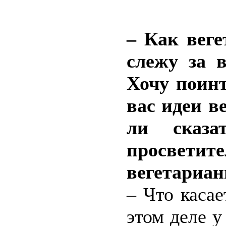
– Как веге
слежу за 
Хочу поинт
вас идеи в
ли сказа
просвет
вегетариан
– Что касае
этом деле 