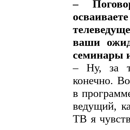
– Погов
осваивает
телеведущ
ваши ожид
семинары и
– Ну, за т
конечно. В
в программ
ведущий, ка
ТВ я чувств