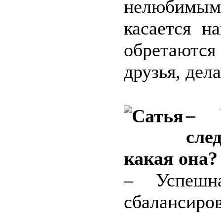
нелюбимым 
касается н
обретаются 
друзья, дел
– 
сле
какая она?
– Успешн
сбалансиро