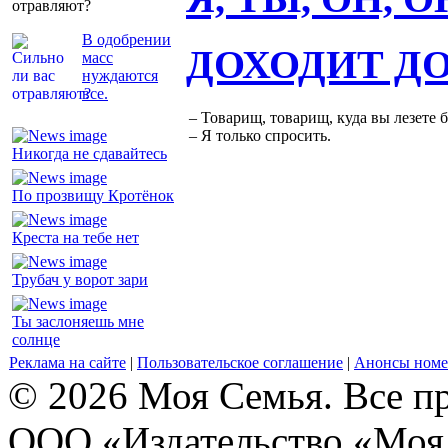
отравляют?
В одобрении
ДОХОДИТ Д
масс
нуждаются
все.
– Товарищ, товарищ, куда вы лезете 
– Я только спросить.
Никогда не сдавайтесь
По прозвищу Кротёнок
Креста на тебе нет
Трубач у ворот зари
Ты заслоняешь мне
солнце
Реклама на сайте
|
Пользовательское соглашение
|
Анонсы номе
© 2026 Моя Семья. Все п
ООО «Издательство «Моя 