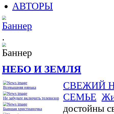
АВТОРЫ
.
НЕБО И ЗЕМЛЯ
СВЕЖИЙ 
Всевышняя нянька
СЕМЬЕ
Жи
Не забудьте включить телевизор
достойны с
Бывшая христианочка