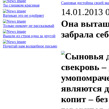
Сыновья достойны своей м
Ты слишком красивая
14.01.2013 
Ватикан это не одобряет
Она вытащи
Только никому не рассказывай
забрала себ
Вышли из строя одна за другой
Почитай нам волшебное письмо
свекровь –
умопомраче
являются д
копит – без