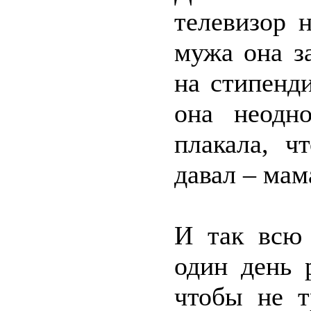
телевизор 
мужа она з
на стипенд
она неодн
плакала, ч
давал – ма
И так всю
один день 
чтобы не т