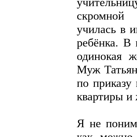
учительн
скромной
училась в 
ребёнка. В
одинокая ж
Муж Татьян
по приказу
квартиры и 
Я не поним
как можно