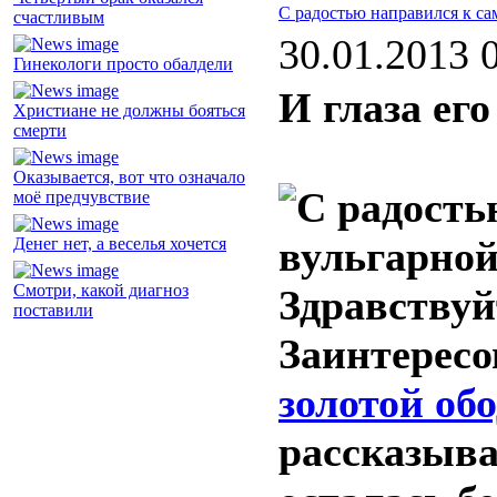
С радостью направился к с
счастливым
30.01.2013 
Гинекологи просто обалдели
И глаза ег
Христиане не должны бояться
смерти
Оказывается, вот что означало
моё предчувствие
Денег нет, а веселья хочется
Смотри, какой диагноз
Здравствуй
поставили
Заинтересо
золотой об
рассказыва