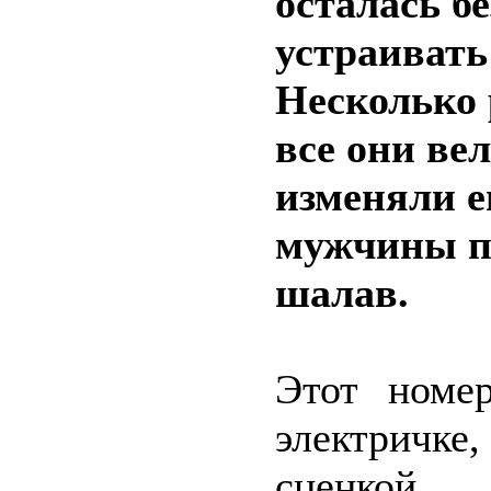
осталась бе
устраивать
Несколько 
все они ве
изменяли е
мужчины п
шалав.
Этот номе
электричк
сценкой.