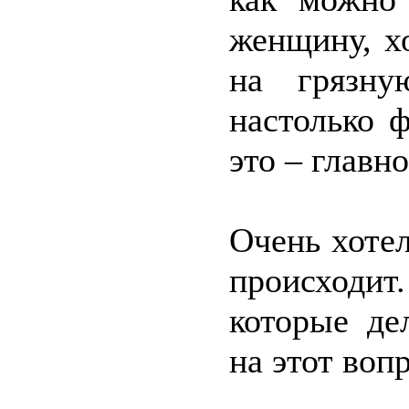
женщину, х
на грязну
настолько 
это – главн
Очень хотел
происходит
которые де
на этот воп