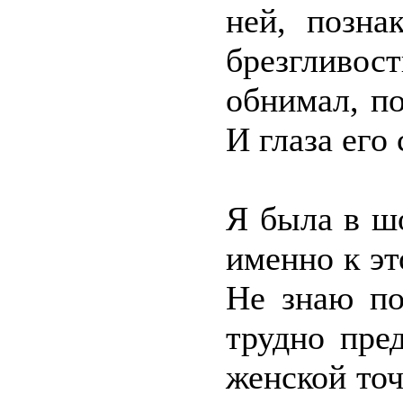
ней, позна
брезгливос
обнимал, по
И глаза его
Я была в ш
именно к э
Не знаю по
трудно пре
женской точ