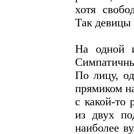
хотя свобо
Так девицы 
На одной 
Симпатичны
По лицу, о
прямиком н
с какой-то
из двух по
наиболее в