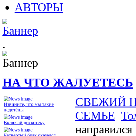
АВТОРЫ
.
НА ЧТО ЖАЛУЕТЕСЬ
СВЕЖИЙ 
Извините, что мы такие
недотёпы
СЕМЬЕ
То
Включай дискотеку
направился
Четвёртый брак оказался