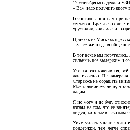
13 сентября мы сделали УЗИ.
– Вам надо получить квоту 
Госпитализации нам пришло
сетчатки. Врачи сказали, ч
хрусталик, как смогли, разр
Приехав из Москвы, я расска
– Зачем же тогда вообще опе
В тот вечер мы поругались. 
сильные, всё выдержим и со 
Уличка очень активная, всё
давать отпор. Не намерена 
Стараюсь не обращать внима
Моё главное желание, чтобы
дадим.
Я не могу и не буду относи
взгляд на том, что её заинт
людей, которые высказывают
Хочу узнать мнение читате
поддержки, тем легче спра