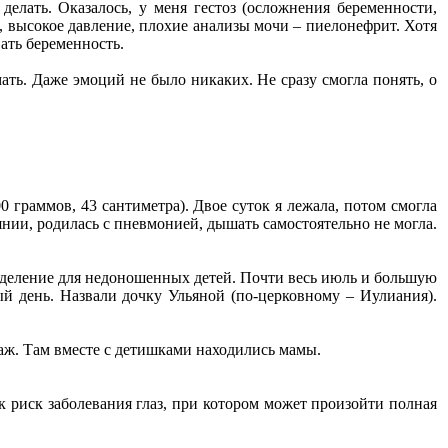
елать. Оказалось, у меня гестоз (осложнения беременности,
х, высокое давление, плохие анализы мочи – пиелонефрит. Хотя
ать беременность.
мать. Даже эмоций не было никаких. Не сразу смогла понять, о
00 граммов, 43 сантиметра). Двое суток я лежала, потом смогла
янии, родилась с пневмонией, дышать самостоятельно не могла.
тделение для недоношенных детей. Почти весь июль и большую
й день. Назвали дочку Ульяной (по-церковному – Иулиания).
таж. Там вместе с детишками находились мамы.
ок риск заболевания глаз, при котором может произойти полная