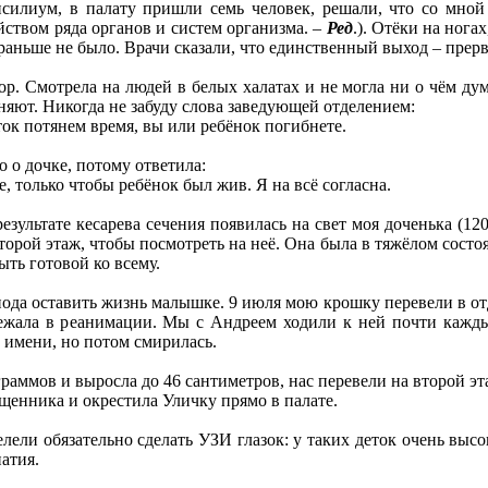
силиум, в палату пришли семь человек, решали, что со мной д
ством ряда органов и систем организма. –
Ред
.). Отёки на нога
раньше не было. Врачи сказали, что единственный выход – прерв
пор. Смотрела на людей в белых халатах и не могла ни о чём ду
сняют. Никогда не забуду слова заведующей отделением:
ток потянем время, вы или ребёнок погибнете.
о о дочке, потому ответила:
е, только чтобы ребёнок был жив. Я на всё согласна.
результате кесарева сечения появилась на свет моя доченька (12
второй этаж, чтобы посмотреть на неё. Она была в тяжёлом состо
ыть готовой ко всему.
пода оставить жизнь малышке. 9 июля мою крошку перевели в о
ежала в реанимации. Мы с Андреем ходили к ней почти кажды
 имени, но потом смирилась.
 граммов и выросла до 46 сантиметров, нас перевели на второй э
ященника и окрестила Уличку прямо в палате.
елели обязательно сделать УЗИ глазок: у таких деток очень выс
атия.