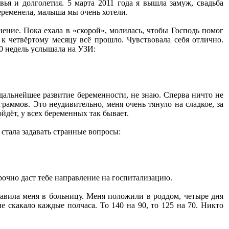
ья и долголетия. 5 марта 2011 года я вышла замуж, свадьба
беременела, малыша мы очень хотели.
нение. Пока ехала в «скорой», молилась, чтобы Господь помог
к четвёртому месяцу всё прошло. Чувствовала себя отлично.
20 недель услышала на УЗИ:
 дальнейшее развитие беременности, не знаю. Сперва ничто не
граммов. Это неудивительно, меня очень тянуло на сладкое, за
ойдёт, у всех беременных так бывает.
 стала задавать странные вопросы:
срочно даст тебе направление на госпитализацию.
равила меня в больницу. Меня положили в роддом, четыре дня
е скакало каждые полчаса. То 140 на 90, то 125 на 70. Никто