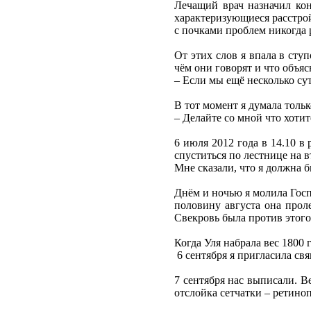
Лечащий врач назначил кон
характеризующиеся расстрой
с почками проблем никогда 
От этих слов я впала в сту
чём они говорят и что объя
– Если мы ещё несколько су
В тот момент я думала тольк
– Делайте со мной что хотит
6 июля 2012 года в 14.10 в 
спуститься по лестнице на 
Мне сказали, что я должна б
Днём и ночью я молила Гос
половину августа она прол
Свекровь была против этого
Когда Уля набрала вес 1800
6 сентября я пригласила св
7 сентября нас выписали. В
отслойка сетчатки – ретиноп