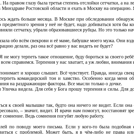
 На правом глазу была третья степень отслойки сетчатки, а на ле
в Минздраве Ростовской области и ехать в Москву на операцию.
сь ждать больше месяца. В Москве при обследовании обнаружил
то предметного зрения у неё не будет, надо добиваться хотя бы 
овняли сетчатку, убрали образовавшиеся рубцы. Но это только на
зала обо всём свекрови и её маме, бабушке моего мужа. Они взд
рацию делали, раз она всё равно у вас видеть не будет?
Я не могу терпеть такое отношение, буду бороться за своего ре
всем справимся. Терпения у нас хватает, а уж любви, внимания и
 понимает и хорошо слышит. Всё чувствует. Правда, иногда свекр
терпеть командирский тон и хамство. Особенно когда меня обв
ния на раздражающие факторы. Все мысли только о дочке.
 Уличка видела. Для себя у Бога прошу терпения и силы. Для до
ться к своей малышке так, будто она ничего не видит. Если она
ересовало, – значит, видит. И врачи нам помогут, восстановят зр
 сомнение. Ведь сомнения погубят любую работу.
лей по поводу моего письма. Если у кого-то была подобная 
виться с проблемой. Может быть, я в чём-либо не права или 