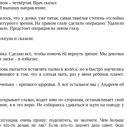
вом – четвёртая. Врач сказал:
 Я выпишу направление.
ось, что у дочки уже пятая, самая тяжёлая степень отслойки
контурного зрения. На правом глазу сделали операцию. Удалили
чало. Предстоит операция на левом глазу.
охнули и сказали:
бёнка. Сделаю всё, чтобы помочь ей вернуть зрение. Мы девочки
 ласки – в избытке.
овь пытается вставлять палки в колёса, но я быстро научилась
иняют в том, что я плохая мать, раз у меня ребёнок плачет.
ченьки – крепкого здоровья. А всё остальное мы с Андреем ей
 открывает глазки, водит ими по сторонам, останавливает свой
ение, я в это верю. Не собираюсь сдаваться и идти на поводу у
ситуация, очень прошу: поделитесь, не молчите. Чем больше
что-то делаю не так? Если кто-то захочет дать совет, буду