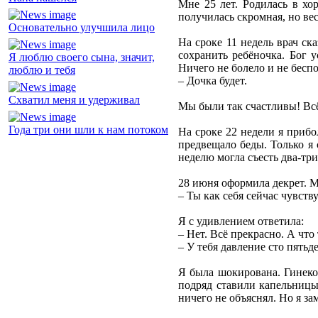
Мне 25 лет. Родилась в хо
получилась скромная, но вес
Основательно улучшила лицо
На сроке 11 недель врач ск
сохранить ребёночка. Бог 
Я люблю своего сына, значит,
Ничего не болело и не беспо
люблю и тебя
– Дочка будет.
Схватил меня и удерживал
Мы были так счастливы! Всё
Года три они шли к нам потоком
На сроке 22 недели я прибо
предвещало беды. Только я 
неделю могла съесть два-три
28 июня оформила декрет. М
– Ты как себя сейчас чувств
Я с удивлением ответила:
– Нет. Всё прекрасно. А что 
– У тебя давление сто пятьд
Я была шокирована. Гинеко
подряд ставили капельницы,
ничего не объяснял. Но я за