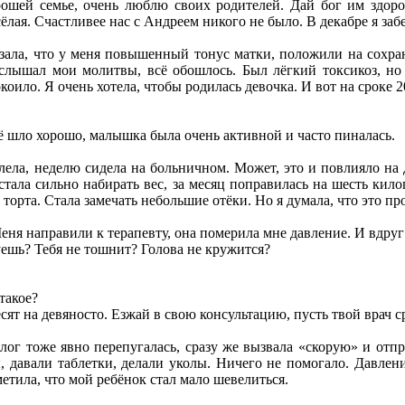
рошей семье, очень люблю своих родителей. Дай бог им здоров
ёлая. Счастливее нас с Андреем никого не было. В декабре я за
азала, что у меня повышенный тонус матки, положили на сохра
услышал мои молитвы, всё обошлось. Был лёгкий токсикоз, но 
коило. Я очень хотела, чтобы родилась девочка. И вот на сроке 
 шло хорошо, малышка была очень активной и часто пиналась.
лела, неделю сидела на больничном. Может, это и повлияло на
стала сильно набирать вес, за месяц поправилась на шесть кило
 торта. Стала замечать небольшие отёки. Но я думала, что это пр
еня направили к терапевту, она померила мне давление. И вдруг
уешь? Тебя не тошнит? Голова не кружится?
такое?
есят на девяносто. Езжай в свою консультацию, пусть твой врач 
лог тоже явно перепугалась, сразу же вызвала «скорую» и отп
 давали таблетки, делали уколы. Ничего не помогало. Давлени
метила, что мой ребёнок стал мало шевелиться.