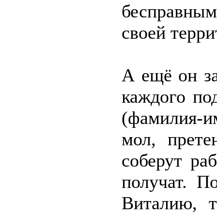
бесправным
своей терри
А ещё он з
каждого по
(фамилия-им
мол, прете
соберут ра
получат. П
Виталию, т