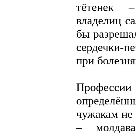
тётенек –
владелиц с
бы разрешал
сердечки-п
при болезня
Професси
определён
чужакам не
– молдава