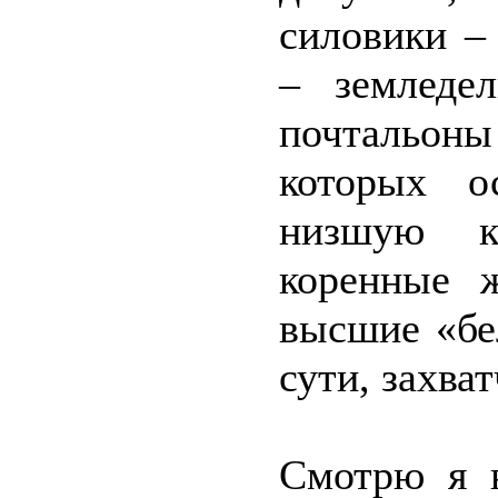
силовики –
– земледе
почтальоны
которых ос
низшую к
коренные 
высшие «бе
сути, захва
Смотрю я 