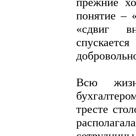
прежние хо
понятие – 
«сдвиг вн
спускает
добровольно
Всю жизн
бухгалтер
тресте сто
располагала
сотрудницы