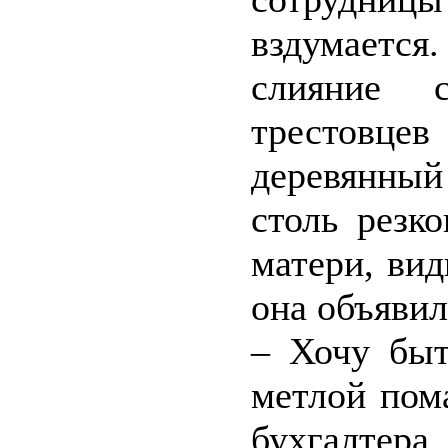
вздумаетс
слияние 
трестовце
деревянный
столь резк
матери, вид
она объявил
– Хочу быт
метлой пома
бухгалтера.