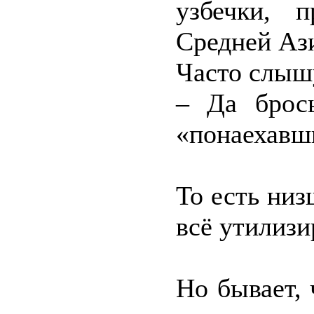
узбечки, 
Средней Аз
Часто слыш
– Да брос
«понаехавши
То есть ни
всё утилизи
Но бывает,