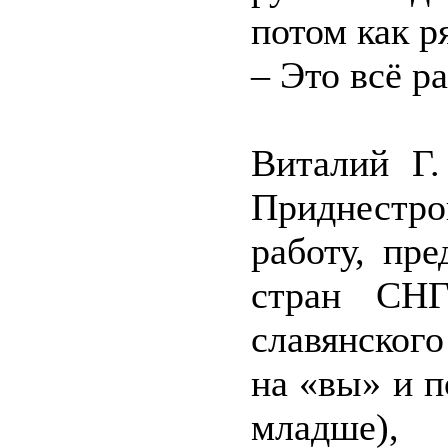
потом как р
– Это всё р
Виталий Г.
Приднестр
работу, пр
стран СНГ
славянског
на «вы» и п
младше), 