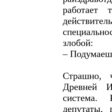
работает 
действител
специально
злобой:
– Подумаеш
Страшно, 
Древней И
система. 
депутаты, 