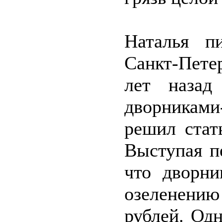
Наталья п
Санкт-Петер
лет назад
дворникам
решил стат
Выступая п
что дворни
озеленению
рублей. Од