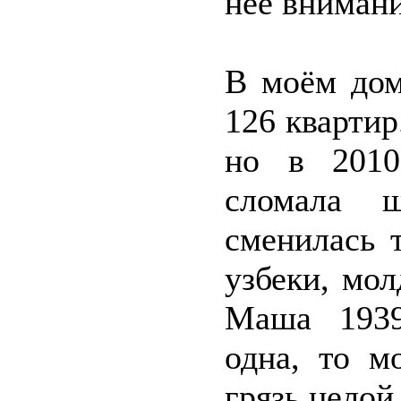
неё внимани
В моём дом
126 квартир
но в 2010
сломала 
сменилась 
узбеки, мол
Маша 1939
одна, то м
грязь целой