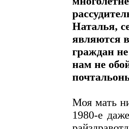
многолетне
рассудител
Наталья, с
являются в
граждан не 
нам не обо
почтальоны
Моя мать ни
1980-е даж
райздравот