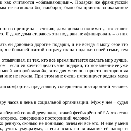
так как считаются «обязывающими». Подарки же французской
мы не возникло бы, наоборот, было бы приятно за оказанное
сто из принципа – считаю, дама должна понимать, что ставит
то. Я даже дома стараюсь эти подарки не афишировать – о них
ть ей довольно дорогие подарки, и не всегда я могу себе это
о, я с большей охотой потрачу их на подарки своей семье, тем
отзывчивая, из тех, кто всё время пытается сделать мир лучше.
м – если ей хочется делать мне подарки, то моё мнение её уже
бя моей «второй мамой», хотя для меня она просто посторонняя
рая мне не нужна. При этом мне очень импонирует родная мама
ь дискомфортна: представьте, совершенно посторонний человек
пару часов в день в социальной организации. Муж у неё – судья
ля «бедной горной девушки», этакой феей-крёстной? А что если
повторюсь, совершенно посторонний человек!
о ревную, сколько не понимаю, зачем ей всё это. И ещё у меня
ь, учить уму-разуму, а если взять во внимание её напор и