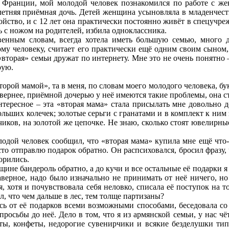
 Франции, мой молодой человек познакомился по работе с женщ
етняя приёмная дочь. Детей женщина усыновляла в младенчеств
йство, и с 12 лет она практически постоянно живёт в спецучреж
 с ножом на родителей, избила одноклассника.
венным словам, всегда хотела иметь большую семью, много д
му человеку, считает его практически ещё одним своим сыном, 
«вторая» семьи дружат по интернету. Мне это не очень понятно –
рую.
торой мамой», та в меня, по словам моего молодого человека, бук
, вернее, приёмной дочерью у неё имеются такие проблемы, она с
нтересное – эта «вторая мама» стала присылать мне довольно 
льших колечек; золотые серьги с гранатами и в комплект к ним 
ов, на золотой же цепочке. Не знаю, сколько стоят ювелирные
одой человек сообщил, что «вторая мама» купила мне ещё что
росто отправлю подарок обратно. Он распсиховался, бросил фразу
орились.
ине бандероль обратно, а до кучи и все остальные её подарки я
Наверное, надо было изначально не принимать от неё ничего, 
, хотя и почувствовала себя неловко, списала её поступок на то
ал, что чем дальше в лес, тем толще партизаны?
ь от её подарков всеми возможными способами, беседовала со 
просьбы до неё. Дело в том, что я из армянской семьи, у нас чё
еты, конфеты, недорогие сувенирчики и всякие безделушки тип