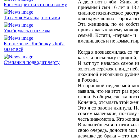
А дело вот в чём. Живя во
Бог смотрит на это по-своему
приёмный сын 16 лет и 18-л
сильное психическое расстро
Та самая Наташа, с котами
для окружающих – бросалась
Эта женщина, по её собст
привязалась к моему молодо
Улыбнулась и исчезла
семьёй. Кстати, «первая» и 
вмешиваюсь и не комменти
Кто не знает Любочку, Люба
знает всё
Когда я познакомилась со «в
как я, а поскольку с родной
Степаныч подводит черту
И вот тут началось самое и
золотых серёжек в виде небо
дюжиной небольших рубинчик
в России.
На прошлой неделе мой мол
заявила, что на этот раз п
слона. В общем, слегка посс
Конечно, отсылать этой женщ
Это я со злости ляпнула. 
совсем маленькие, поэтому я
честь знакомства. Кто же зн
В дальнейшем я отнекивалас
свою очередь, доносил мои 
девушке до брака – это цв