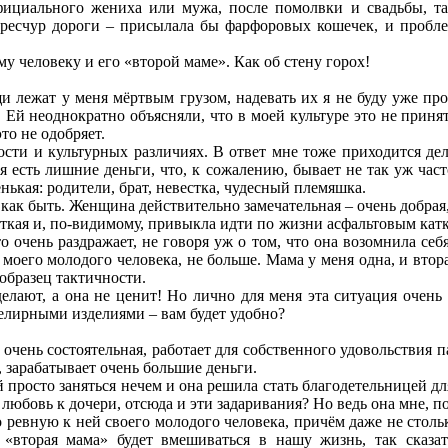
 официального жениха или мужа, после помолвки и свадьбы, 
чересчур дороги – присылала бы фарфоровых кошечек, и пробле
му человеку и его «второй маме». Как об стену горох!
 лежат у меня мёртвым грузом, надевать их я не буду уже про
 Ей неоднократно объясняли, что в моей культуре это не приня
то не одобряет.
ости и культурных различиях. В ответ мне тоже приходится дела
ня есть лишние деньги, что, к сожалению, бывает не так уж част
енькая: родители, брат, невестка, чудесный племяшка.
 как быть. Женщина действительно замечательная – очень добрая, 
ткая и, по-видимому, привыкла идти по жизни асфальтовым катко
это очень раздражает, не говоря уж о том, что она возомнила се
моего молодого человека, не больше. Мама у меня одна, и вто
 образец тактичности.
делают, а она не ценит! Но лично для меня эта ситуация очен
елирными изделиями – вам будет удобно?
а очень состоятельная, работает для собственного удовольствия 
, зарабатывает очень большие деньги.
й просто заняться нечем и она решила стать благодетельницей д
 любовь к дочери, отсюда и эти задаривания? Но ведь она мне, 
 ревную к ней своего молодого человека, причём даже не стольк
 «вторая мама» будет вмешиваться в нашу жизнь, так сказат