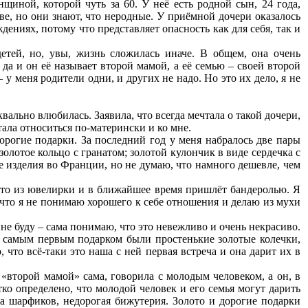
иной, которой чуть за 60. У неё есть родной сын, 24 года,
е, но они знают, что неродные. У приёмной дочери оказалось
дениях, потому что представляет опасность как для себя, так и
етей, но, увы, жизнь сложилась иначе. В общем, она очень
да и он её называет второй мамой, а её семью – своей второй
 у меня родители одни, и других не надо. Но это их дело, я не
вально влюбилась. Заявила, что всегда мечтала о такой дочери,
тала относиться по-матерински и ко мне.
дорогие подарки. За последний год у меня набралось две пары
золотое кольцо с гранатом; золотой кулончик в виде сердечка с
 изделия во Франции, но не думаю, что намного дешевле, чем
-то из ювелирки и в ближайшее время пришлёт бандеролью. Я
, что я не понимаю хорошего к себе отношения и делаю из мухи
 не буду – сама понимаю, что это невежливо и очень некрасиво.
но самым первым подарком были простенькие золотые колечки,
, что всё-таки это наша с ней первая встреча и она дарит их в
«второй мамой» сама, говорила с молодым человеком, а он, в
тко определено, что молодой человек и его семья могут дарить
а шарфиков, недорогая бижутерия. Золото и дорогие подарки