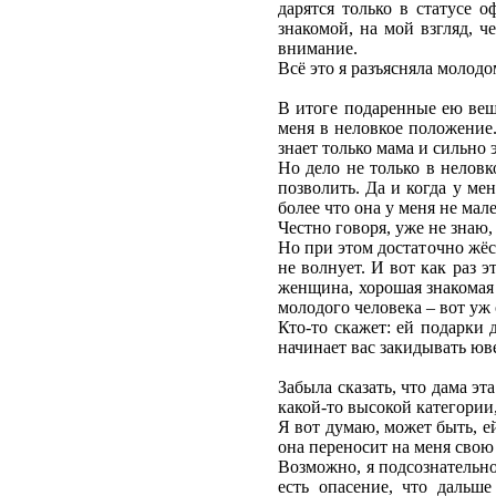
дарятся только в статусе
знакомой, на мой взгляд, 
внимание.
Всё это я разъясняла молодо
В итоге подаренные ею вещи
меня в неловкое положение.
знает только мама и сильно э
Но дело не только в неловк
позволить. Да и когда у ме
более что она у меня не мал
Честно говоря, уже не знаю,
Но при этом достаточно жёс
не волнует. И вот как раз 
женщина, хорошая знакомая 
молодого человека – вот уж
Кто-то скажет: ей подарки 
начинает вас закидывать юв
Забыла сказать, что дама эт
какой-то высокой категории
Я вот думаю, может быть, е
она переносит на меня свою
Возможно, я подсознательно
есть опасение, что дальше