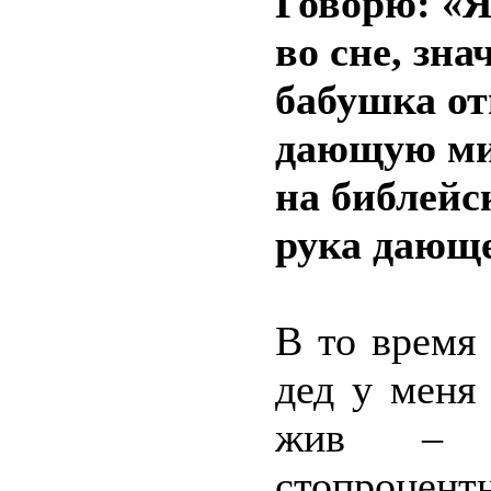
Говорю: «Я 
во сне, зна
бабушка от
дающую мил
на библейс
рука дающе
В то время 
дед у меня
жив – м
стопроцен