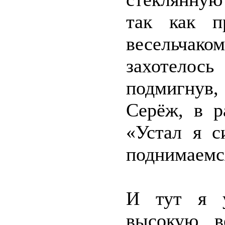
так как п
весельча
захотелось
подмигнув,
Серёж, в р
«Устал я с
поднимаемс
И тут я у
высокую, в