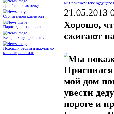
Мы покажем тебе будущего
Давайте по глоточку
21.05.2013 
Стоять перед клиентом
Хорошо, чт
Парни денег не просят
сжигают на
Вечер в хату, арестанты
Подошли ребята и аккуратно
меня переставили
Приснился
мой дом по
увести деду
пороге и п