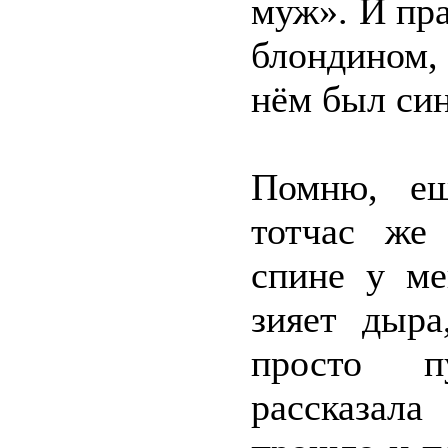
муж». И пр
блондином,
нём был си
Помню, ещ
тотчас же
спине у ме
зияет дыра
просто пу
рассказал