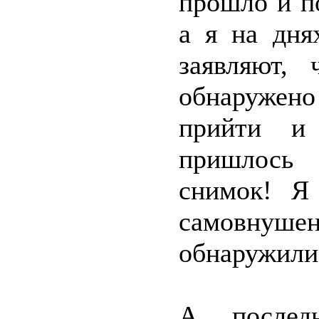
прошло и п
а я на дня
заявляют,
обнаружен
прийти и
пришлось 
снимок! Я
самовнуше
обнаружили
А послед