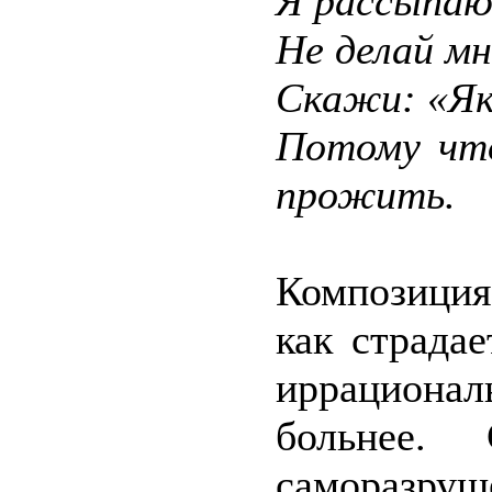
Я рассыпаюс
Не делай мн
Скажи: «Як
Потому что
прожить.
Композиция 
как страда
иррационал
больнее.
саморазру