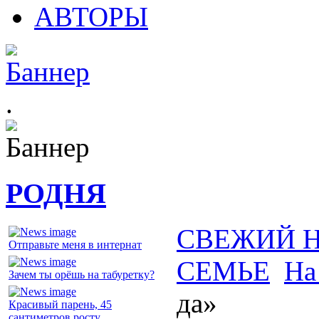
АВТОРЫ
.
РОДНЯ
СВЕЖИЙ 
Отправьте меня в интернат
СЕМЬЕ
На
Зачем ты орёшь на табуретку?
да»
Красивый парень, 45
сантиметров росту