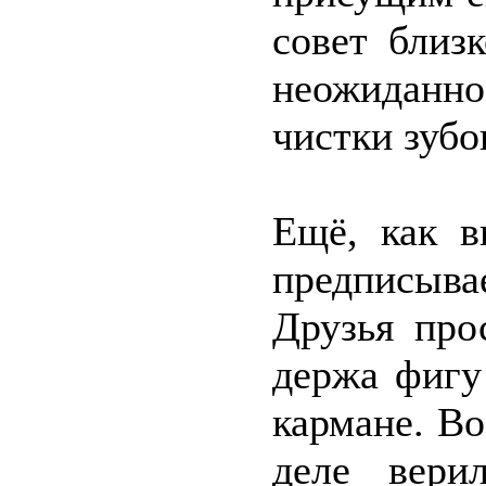
совет близ
неожиданно
чистки зубо
Ещё, как в
предписыв
Друзья про
держа фигу
кармане. Во
деле вери