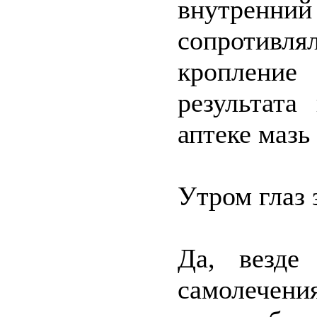
внутренн
сопротивл
кропление
результата
аптеке мазь
Утром глаз 
Да, везде
самолечен