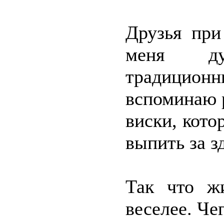
Друзья при
меня ду
традиционн
вспоминаю р
виски, кото
выпить за з
Так что ж
веселее. Че