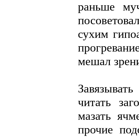
раньше му
посоветова
сухим гипо
прогреван
мешал зрени
Завязыват
читать заг
мазать ячм
прочие под