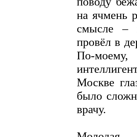
поводу беж
на ячмень 
смысле – 
провёл в де
По-моему,
интеллиген
Москве гла
было сложн
врачу.
Молодая