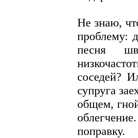
Не знаю, ч
проблему: 
песня шв
низкочаст
соседей? И
супруга зае
общем, гно
облегчени
поправку.