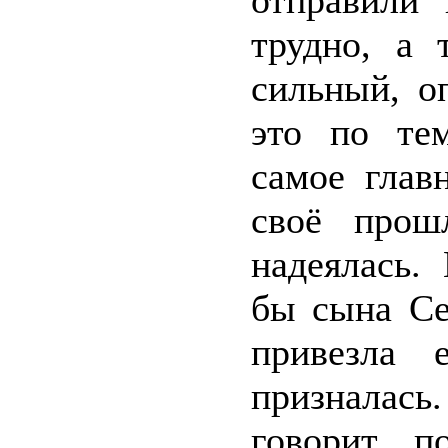
отправили
трудно, а 
сильный, о
это по те
самое глав
своё прош
надеялась.
бы сына Се
привезла
призналас
говорит, п