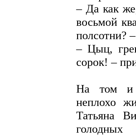
– Да как же
восьмой кв
полсотни? –
– Цыц, гре
сорок! – пр
На том и
неплохо жи
Татьяна Ви
голодных