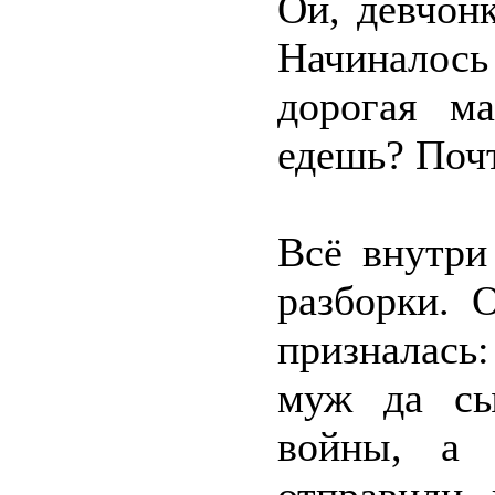
Ой, девчон
Начиналос
дорогая м
едешь? Поч
Всё внутри
разборки. 
призналась
муж да сы
войны, а 