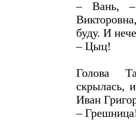
– Вань, –
Викторовна
буду. И неч
– Цыц!
Голова Т
скрылась, 
Иван Григор
– Грешница