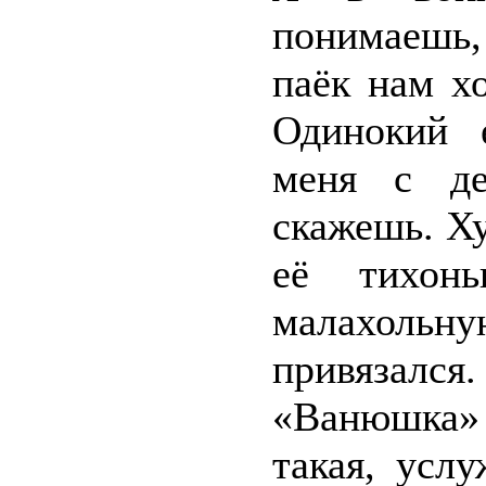
понимаешь,
паёк нам х
Одинокий 
меня с де
скажешь. Ху
её тихонь
малахоль
привязался
«Ванюшка»
такая, усл