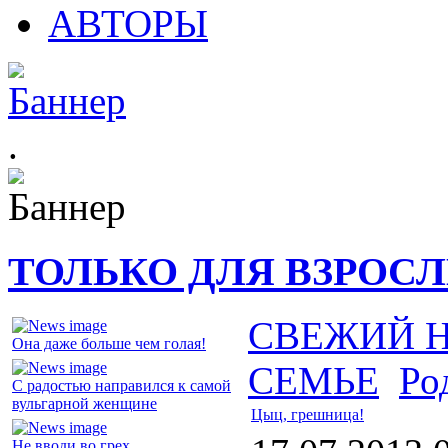
АВТОРЫ
.
ТОЛЬКО ДЛЯ ВЗРОС
СВЕЖИЙ 
Она даже больше чем голая!
СЕМЬЕ
Ро
С радостью направился к самой
вульгарной женщине
Цыц, грешница!
Не вводи во грех