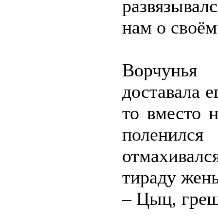
развязывал
нам о своём
Ворчунья 
доставала е
то вместо н
поленился
отмахивалс
тираду жены
– Цыц, гре