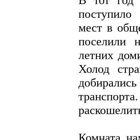
В тот год 
поступило 
мест в общ
поселили н
летних дом
Холод стр
добиралис
транспорта
раскошелить
Комната на