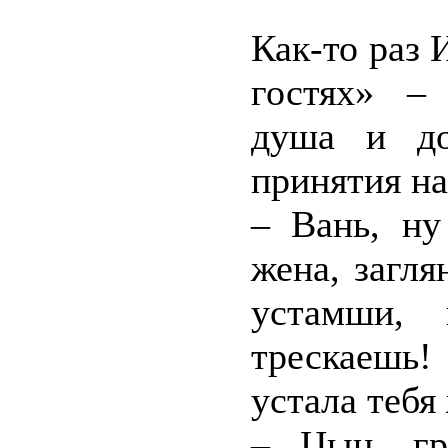
Как-то раз 
гостях» –
душа и до
принятия на
– Вань, ну
жена, загл
устамши,
трескаешь
устала тебя
– Цыц, гр