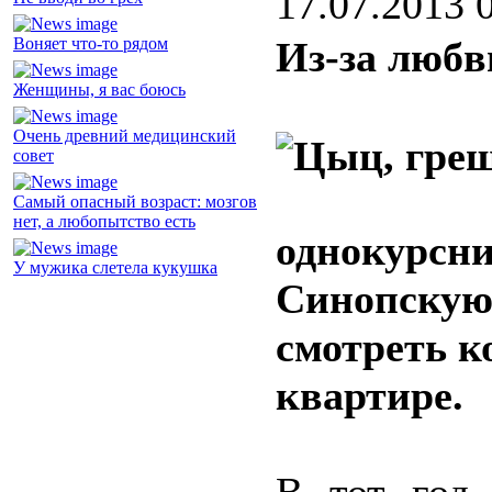
17.07.2013 
Воняет что-то рядом
Из-за любв
Женщины, я вас боюсь
Очень древний медицинский
совет
Самый опасный возраст: мозгов
нет, а любопытство есть
однокурсн
У мужика слетела кукушка
Синопскую
смотреть к
квартире.