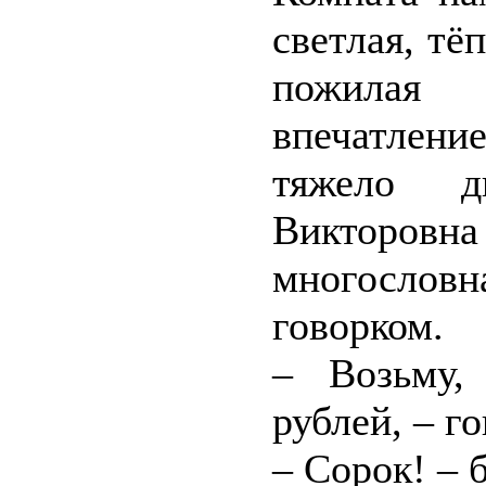
светлая, тё
пожилая 
впечатлени
тяжело д
Викторовн
многосло
говорком.
– Возьму,
рублей, – г
– Сорок! – 