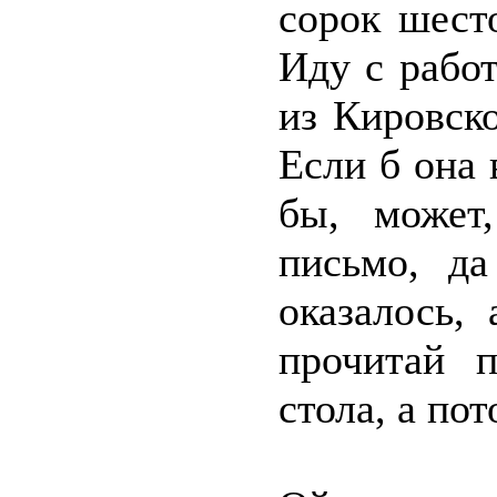
сорок шест
Иду с рабо
из Кировско
Если б она 
бы, может
письмо, д
оказалось,
прочитай п
стола, а пот