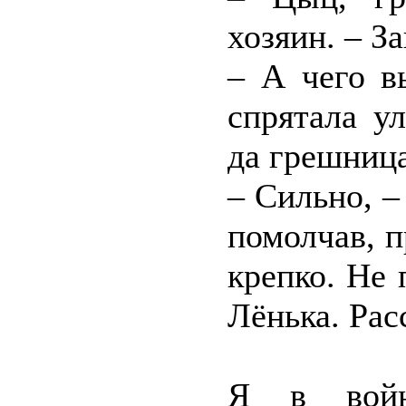
хозяин. – З
– А чего в
спрятала у
да грешниц
– Сильно, –
помолчав, 
крепко. Не 
Лёнька. Рас
Я в войн