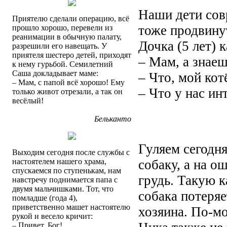
Наши дети сов
Приятелю сделали операцию, всё
тоже продвину
прошло хорошо, перевели из
реанимации в обычную палату,
Дочка (5 лет) 
разрешили его навещать. У
приятеля шестеро детей, приходят
– Мам, а знаеш
к нему гурьбой. Семилетний
Саша докладывает маме:
– Что, мой кот
– Мам, с папой всё хорошо! Ему
– Что у нас ин
только живот отрезали, а так он
весёлый!
Бельканто
Гуляем сегодня
Выходим сегодня после службы с
настоятелем нашего храма,
собаку, а на о
спускаемся по ступенькам, нам
грудь. Такую 
навстречу поднимается папа с
двумя мальчишками. Тот, что
собака потеряе
помладше (года 4),
приветственно машет настоятелю
хозяина. По-мо
рукой и весело кричит:
– Привет, Бог!