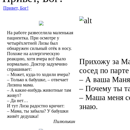
Привет, Бог!
На работе развеселила маленькая
пациентка. При осмотре у
четырёхлетней Лизы был
обнаружен сильный отёк в носу.
Похоже на аллергическую
реакцию, хотя вчера всё было
Прихожу за Ман
нормально. Доктор задумчиво
сосед по парт
спрашивает:
– Может, куда-то ходили вчера?
– А ваша Маня
– Только к бабушке, – отвечает
Лизина мама.
– Почему ты т
– А какие-нибудь животные там
живут?
– Маша меня со
– Да нет…
знаю.
И тут Лиза радостно кричит:
– Мама, ты забыла? У бабушки
живёт дедушка!
Пилюлькин