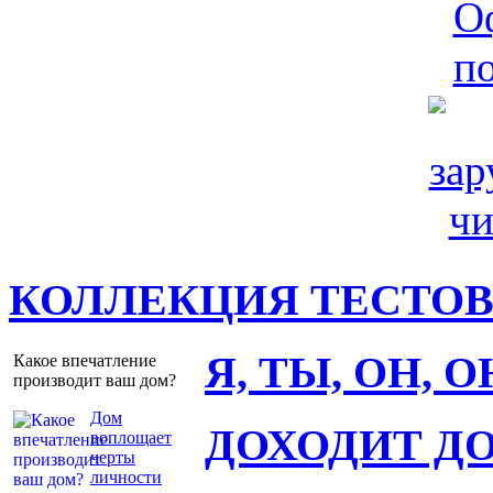
КОЛЛЕКЦИЯ ТЕСТО
Я, ТЫ, ОН, 
Какое впечатление
производит ваш дом?
Дом
ДОХОДИТ Д
воплощает
черты
личности