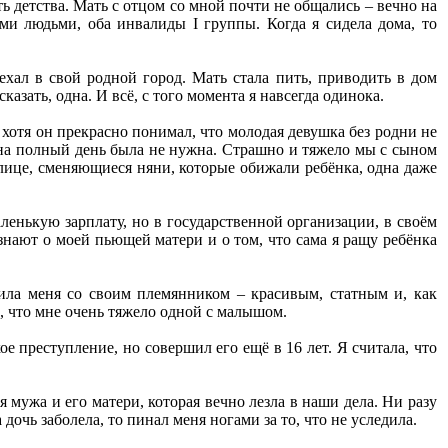
ть детства. Мать с отцом со мной почти не общались – вечно на
ми людьми, оба инвалиды I группы. Когда я сидела дома, то
ехал в свой родной город. Мать стала пить, приводить в дом
казать, одна. И всё, с того момента я навсегда одинока.
 хотя он прекрасно понимал, что молодая девушка без родни не
 на полный день была не нужна. Страшно и тяжело мы с сыном
улице, сменяющиеся няни, которые обижали ребёнка, одна даже
ленькую зарплату, но в государственной организации, в своём
узнают о моей пьющей матери и о том, что сама я ращу ребёнка
мила меня со своим племянником – красивым, статным и, как
, что мне очень тяжело одной с малышом.
е преступление, но совершил его ещё в 16 лет. Я считала, что
 мужа и его матери, которая вечно лезла в наши дела. Ни разу
дочь заболела, то пинал меня ногами за то, что не уследила.