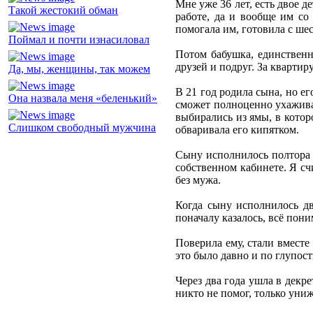
Мне уже 36 лет, есть двое д
Такой жестокий обман
работе, да и вообще им со
помогала им, готовила с шес
Поймал и почти изнасиловал
Потом бабушка, единственн
друзей и подруг. За квартиру
Да, мы, женщины, так можем
В 21 год родила сына, но е
Она назвала меня «беленький»
сможет полноценно ухажива
выбирались из ямы, в котор
Слишком свободный мужчина
обваривала его кипятком.
Сыну исполнилось полтора г
собственном кабинете. Я сч
без мужа.
Когда сыну исполнилось дв
поначалу казалось, всё пон
Поверила ему, стали вместе
это было давно и по глупост
Через два года ушла в декр
никто не помог, только униж