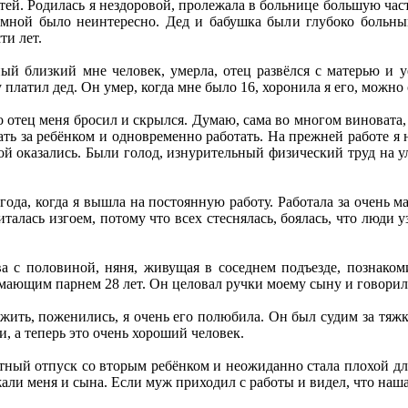
етей. Родилась я нездоровой, пролежала в больнице большую час
 мной было неинтересно. Дед и бабушка были глубоко больны
ти лет.
ый близкий мне человек, умерла, отец развёлся с матерью и у
 платил дед. Он умер, когда мне было 16, хоронила я его, можно с
го отец меня бросил и скрылся. Думаю, сама во многом виновата,
ть за ребёнком и одновременно работать. На прежней работе я
ой оказались. Были голод, изнурительный физический труд на 
ода, когда я вышла на постоянную работу. Работала за очень ма
италась изгоем, потому что всех стеснялась, боялась, что люди 
а с половиной, няня, живущая в соседнем подъезде, познако
имающим парнем 28 лет. Он целовал ручки моему сыну и говорил
 жить, поженились, я очень его полюбила. Он был судим за тяжко
и, а теперь это очень хороший человек.
етный отпуск со вторым ребёнком и неожиданно стала плохой для
али меня и сына. Если муж приходил с работы и видел, что наша 