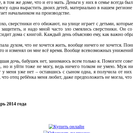
 в том же доме, что и его мать. Деньги у них в семье всегда бы
смогу одна вырастить двоих детей, материально в нашем регионе
ает начальником на производстве.
хо, сверстники его обижают, на улице играет с детьми, которые 
 защитить, и надо мной часто зло смеялись сверстники. Он со
сидит дома с книгой. Каждый день объясняю ему, как важно обра
пала духом, что не хочется жить, вообще ничего не хочется. Поня
 что и изменял он мне всё время. Вообще всевозможных унижений
шая дочь, бабушек нет, занимаюсь всем только я. Помогите сове
 но и уйти тоже не могу, ведь ничего толком не умею. Муж ни
г у меня уже нет – оставшись с сыном одна, я получила от них т
, что отец ребёнка меня любит, даже предположить не могла, что 
рь 2014 года