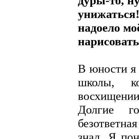
дуры-то, н
унижаться!
надоело мо
нарисовать
В юности я
школы, к
восхищени
Долгие г
безответна
знал. Я по