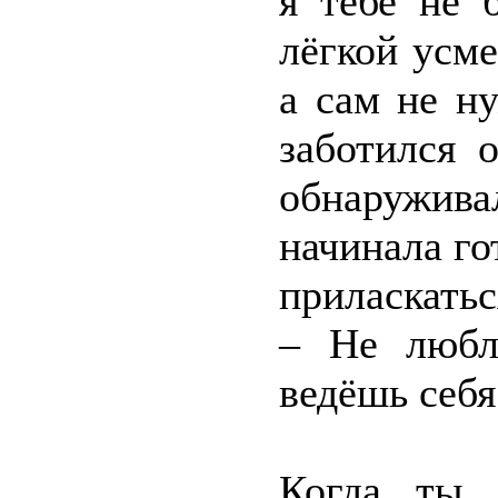
я тебе не 
лёгкой усм
а сам не н
заботился 
обнаружива
начинала го
приласкаться
– Не любл
ведёшь себя
Когда ты 