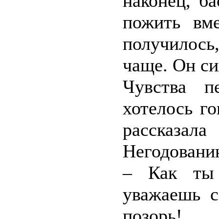
наконец, б
пожить вм
получилось
чаще. Он си
Чувства п
хотелось г
рассказа
Негодованию
– Как ты
уважаешь с
позорь!