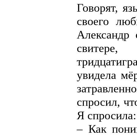
Говорят, яз
своего люб
Александр 
свитере,
тридцатигр
увидела мё
затравленн
спросил, чт
Я спросила:
– Как пони