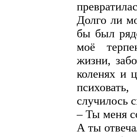
превратила
Долго ли м
бы был ряд
моё терпе
жизни, заб
коленях и ц
психовать
случилось с
– Ты меня с
А ты отвеча