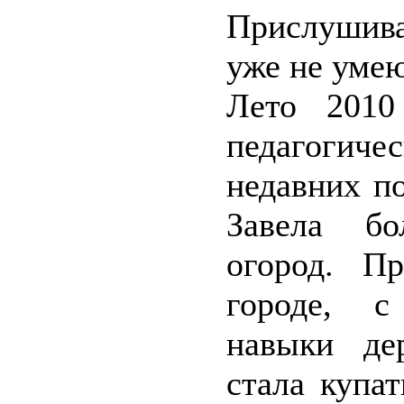
Прислушивая
уже не уме
Лето 2010
педагогиче
недавних п
Завела бо
огород. П
городе, с
навыки дер
стала купа