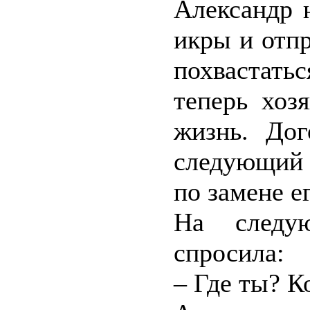
Александр 
икры и отпр
похвастат
теперь хоз
жизнь. Дог
следующий 
по замене е
На следу
спросила:
– Где ты? К