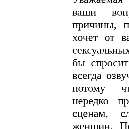
ваши воп
причины, 
хочет от в
сексуальны
бы спросит
всегда озв
потому чт
нередко п
сценам, с
женщин. П