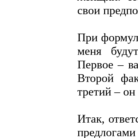
свои предп
При формул
меня буду
Первое – в
Второй фа
третий – он
Итак, отве
предлога