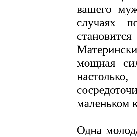
вашего муж
случаях п
становитс
Матерински
мощная си
настоль
сосредот
маленьком к
Одна молод