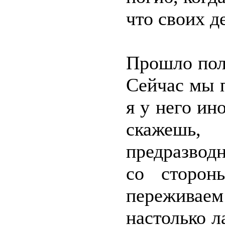
что своих д
Прошло пол
Сейчас мы 
я у него ин
скажешь,
предразвод
со сторон
переживаем
настолько л