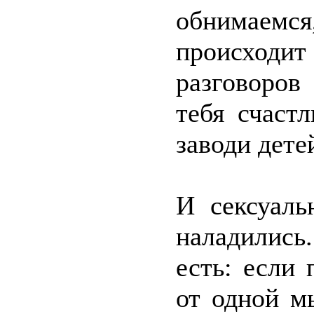
обнимаем
происходи
разговоров
тебя счаст
заводи дете
И сексуаль
наладились
есть: если 
от одной м