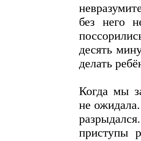
невразумит
без него н
поссорилис
десять мину
делать ребё
Когда мы з
не ожидала.
разрыдалс
приступы р