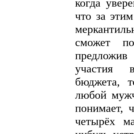
когда увер
что за эти
меркантил
сможет по
предложив
участия 
бюджета, т
любой мужч
понимает, 
четырёх м