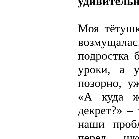
удивительн
Моя тётушк
возмущала
подростка 
уроки, а 
позорно, у
«А куда ж
декрет?» –
наши проб
перед шко