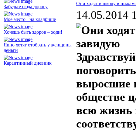
Они ходят в школу в пижаме
Забудьте сюда дорогу
14.05.2014 
Моё место - на кладбище
Хочешь быть здоров – ходи!
Явно хотят отобрать у женщины
деньги
Здравствуй
Карантинный дневник
поговорить
выросшие в
обществе ц
всю жизнь 
соответств