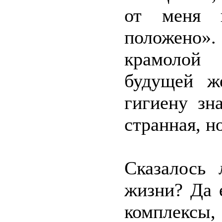
от меня 
положено». 
крамолой 
будущей ж
гигиену зн
странная, н
Сказалось
жизни? Да 
комплекс