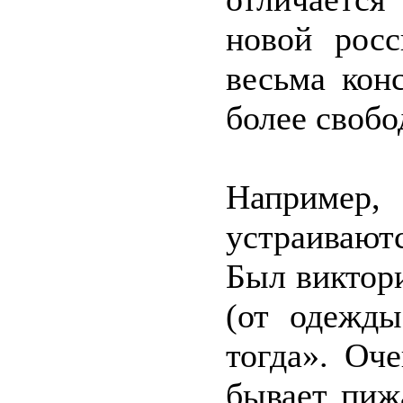
новой росс
весьма кон
более свобо
Например
устраивают
Был виктори
(от одежды
тогда». Оч
бывает пиж