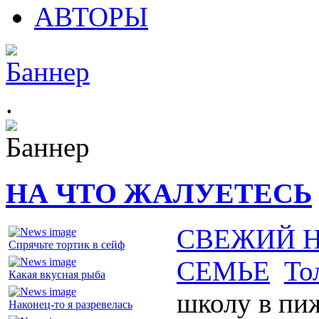
АВТОРЫ
.
НА ЧТО ЖАЛУЕТЕСЬ
СВЕЖИЙ 
Спрячьте тортик в сейф
СЕМЬЕ
То
Какая вкусная рыба
школу в пиж
Наконец-то я разревелась