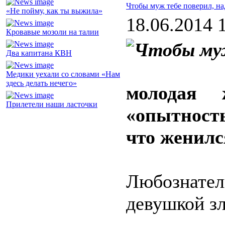
Чтобы муж тебе поверил, на
«Не пойму, как ты выжила»
18.06.2014 
Кровавые мозоли на талии
Два капитана КВН
Медики уехали со словами «Нам
здесь делать нечего»
молодая 
Прилетели наши ласточки
«опытност
что женилс
Любознате
девушкой з