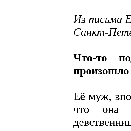
Из письма 
Санкт-Пете
Что-то п
произошло 
Её муж, впо
что она 
девственни