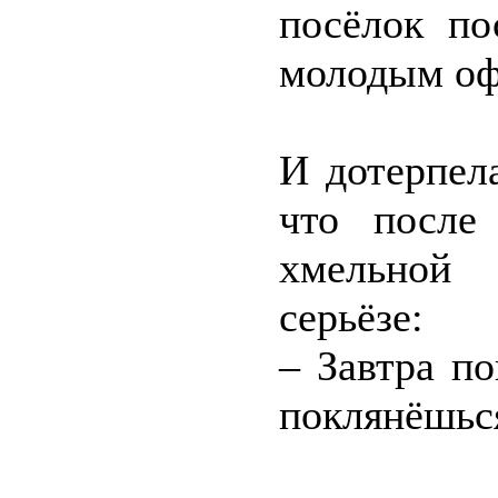
посёлок по
молодым оф
И дотерпела
что после
хмельной 
серьёзе:
– Завтра п
поклянёшься