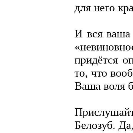
для него кр
И вся ваша
«невиновно
придётся о
то, что воо
Ваша воля б
Прислушай
Белозуб. Да