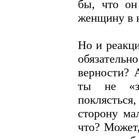
бы, что он
женщину в н
Но и реакц
обязательн
верности? 
ты не «за
поклясться
сторону ма
что? Может