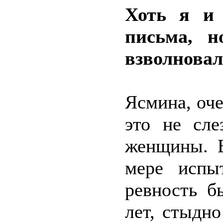
Хоть я и 
письма, н
взволновал
Ясмина, оче
это не сле
женщины. В
мере испы
ревность б
лет, стыдн