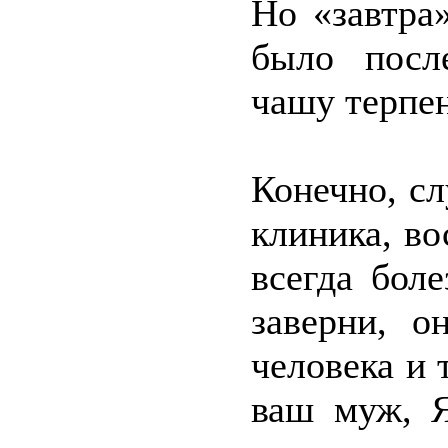
Но «завтра
было посл
чашу терпен
Конечно, с
клиника, во
всегда бол
заверни, о
человека и 
ваш муж, Я