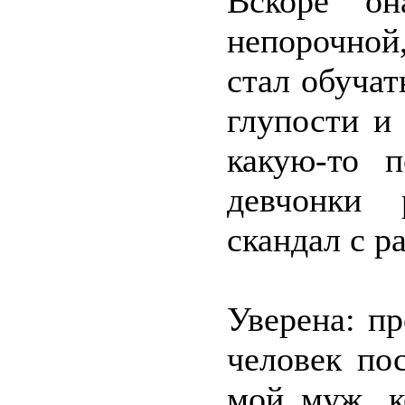
Вскоре о
непорочной
стал обучат
глупости и
какую-то 
девчонки 
скандал с р
Уверена: п
человек по
мой муж, к