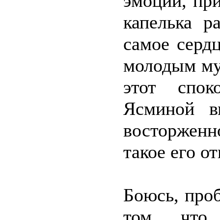
эмоций, пр
капелька р
самое серд
молодым му
этот спок
Ясминой в
восторженн
такое его о
Боюсь, проб
том, что