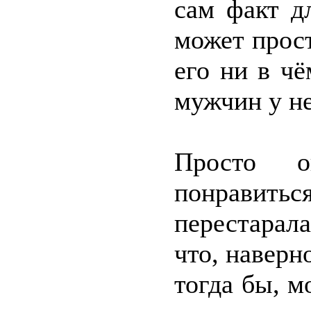
сам факт д
может прост
его ни в чё
мужчин у не
Просто о
понравить
перестарал
что, наверн
тогда бы, м