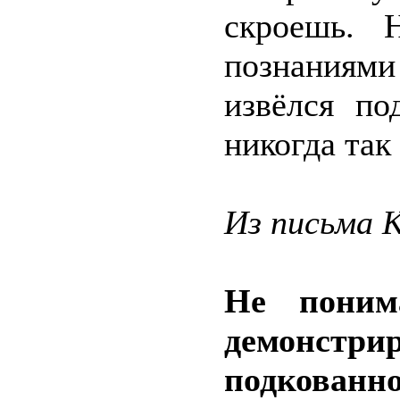
скроешь. 
познаниям
извёлся по
никогда так
Из письма К
Не поним
демонстр
подкованн