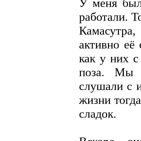
У меня был
работали. Т
Камасутра,
активно её 
как у них 
поза. Мы 
слушали с и
жизни тогда
сладок.