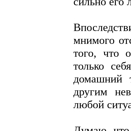
сильно его 
Впоследств
мнимого отс
того, что 
только себ
домашний 
другим нев
любой ситу
Думаю, что