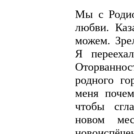
Мы с Родио
любви. Каз
можем. Зре
Я перееха
Оторваннос
родного го
меня почем
чтобы сгл
новом мес
новоиспё