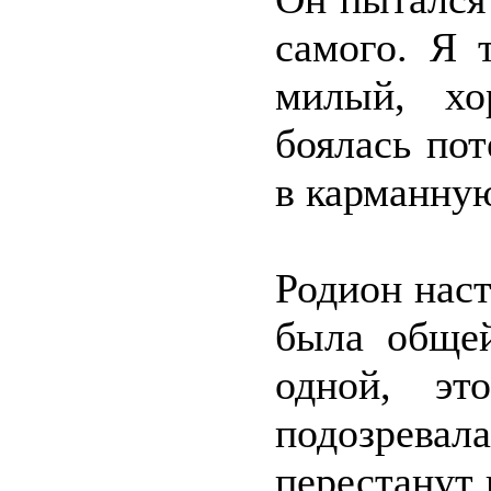
самого. Я 
милый, хо
боялась пот
в карманную
Родион наст
была обще
одной, э
подозрева
перестанут 