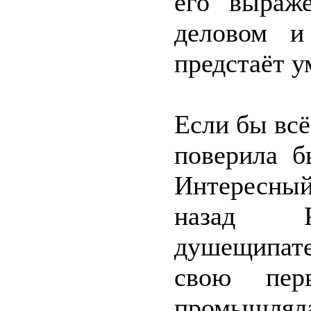
его выраж
деловом и
предстаёт 
Если бы всё
поверила б
Интересный
назад Р
душещипате
свою пе
промышлял