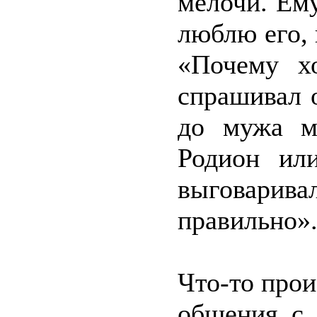
мелочи. Ему
люблю его, 
«Почему х
спрашивал 
до мужа м
Родион ил
выговарива
правильно»
Что-то прои
общения с