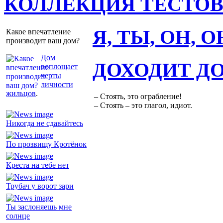
КОЛЛЕКЦИЯ ТЕСТО
Я, ТЫ, ОН, 
Какое впечатление
производит ваш дом?
Дом
ДОХОДИТ Д
воплощает
черты
личности
жильцов
.
– Стоять, это ограбление!
– Стоять – это глагол, идиот.
Никогда не сдавайтесь
По прозвищу Кротёнок
Креста на тебе нет
Трубач у ворот зари
Ты заслоняешь мне
солнце