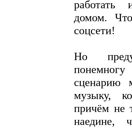
работать 
домом. Чт
соцсети!
Но преду
понемногу
сценарию 
музыку, к
причём не 
наедине, 