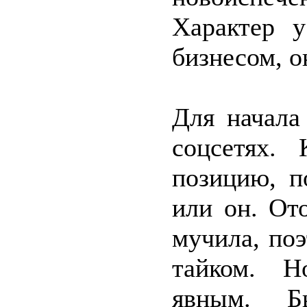
Характер у
бизнесом, о
Для начала
соцсетях. 
позицию, п
или он. От
мучила, по
тайком. Н
явным. Б