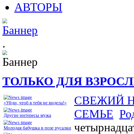
АВТОРЫ
.
ТОЛЬКО ДЛЯ ВЗРОС
СВЕЖИЙ 
«Уйди, чтоб я тебя не видела!»
СЕМЬЕ
Ро
Другие интересы мужа
четырнадца
Молодая бабушка в позе русалки