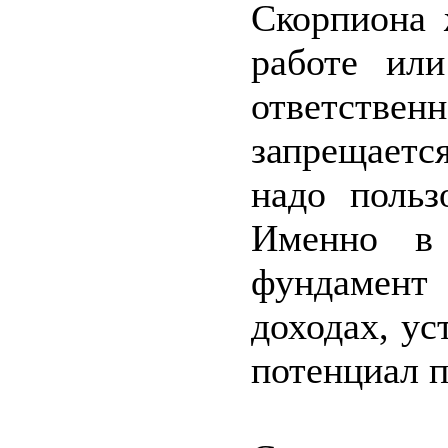
Скорпиона 
работе ил
ответствен
запрещает
надо польз
Именно в 
фундамен
доходах, ус
потенциал п