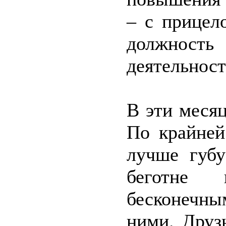
– с прице
должность
деятельност
В эти месяц
По крайней
лучше губу
беготне 
бесконечн
ними. Друз