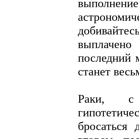
выполне
астрономич
добивайтес
выплачено
последний 
станет весь
Раки, с
гипотети
бросаться 