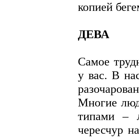
копией беге
ДЕВА
Самое труд
у вас. В н
разочарова
Многие люд
типами – 
чересчур н