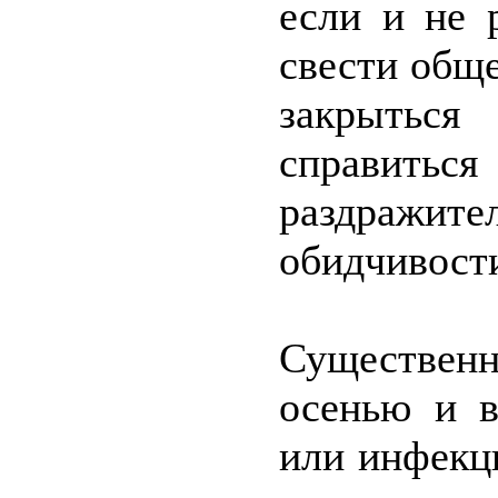
если и не 
свести общ
закрытьс
справи
раздраж
обидчивости
Существе
осенью и в
или инфекци