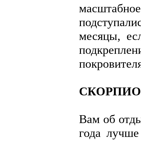
масштабн
подступал
месяцы, ес
подкреп
покровителя
СКОРПИ
Вам об отды
года лучше