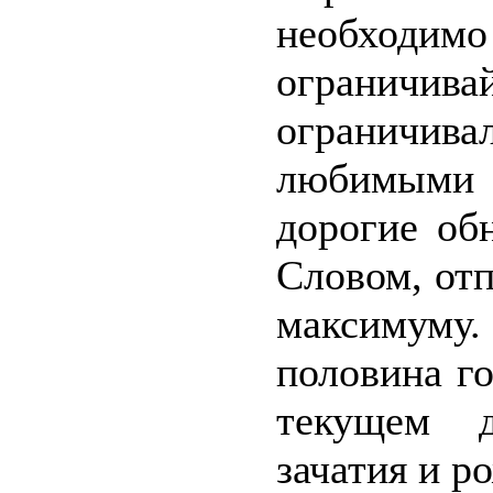
необходимо
ограничива
ограничив
любимыми 
дорогие об
Словом, от
максимум
половина г
текущем д
зачатия и 