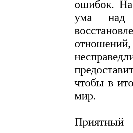
ошибок. На
ума над 
восстанов
отношен
несправедл
предостав
чтобы в ит
мир.
Приятный