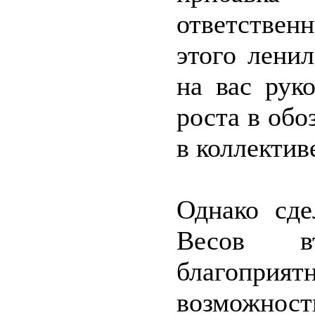
ответствен
этого лени
на вас рук
роста в обо
в коллектив
Однако сде
Весов в
благопри
возможнос