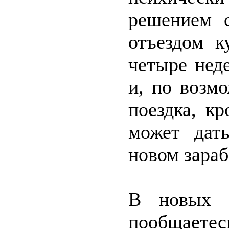
решением с
отъездом к
четыре нед
и, по возм
поездка, к
может дат
новом зараб
В новых м
пообщаете