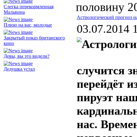
половину 20
Слегка перекормленная
Мальвина
Астрологический прогноз на
Плюю на вас, молодые
03.07.2014 
Закрытый показ британского
кино
Девы, вы это видели?
случится з
Дедушка устал
перейдёт и
пируэт наш
кардинальн
нас. Време