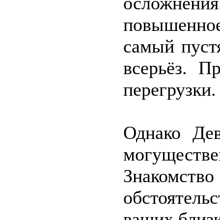
осложнени
повышенно
самый пуст
всерьёз. П
перегрузки.
Однако Дев
могуществ
Знакомст
обстоятель
ваших близ