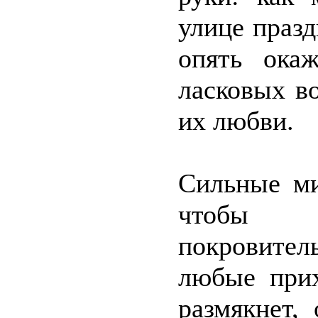
улице празд
опять ока
ласковых в
их любви.
Сильные ми
чтобы 
покровител
любые прих
размякнет,