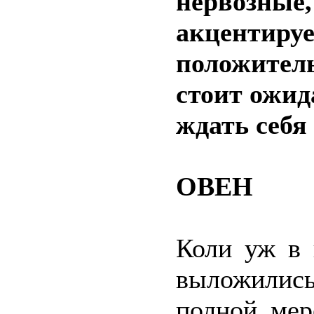
нервозные,
акцентиру
положител
стоит ожид
ждать себя 
ОВЕН
Коли уж в 
выложилис
полной мер