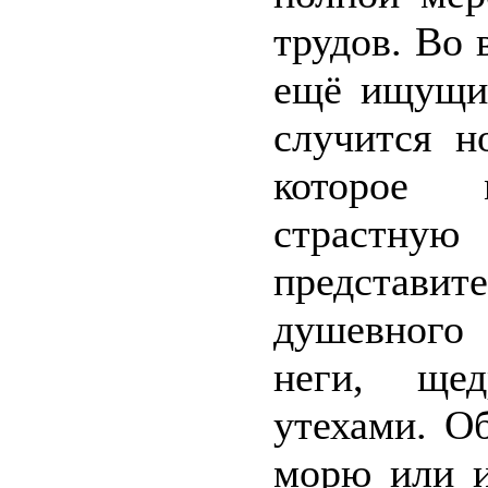
трудов. Во 
ещё ищущих
случится н
которое 
страстную
представ
душевного 
неги, ще
утехами. О
морю или и