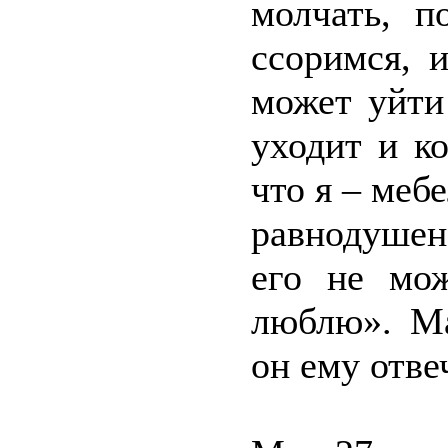
молчать, п
ссоримся, 
может уйти
уходит и к
что я – меб
равнодушен
его не мож
люблю». Ма
он ему отве