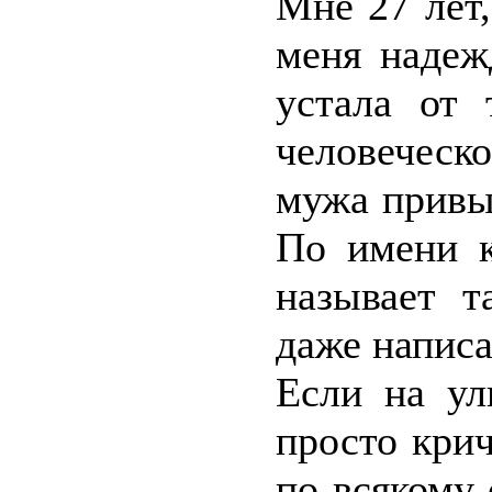
Мне 27 лет,
меня надеж
устала от 
человеческ
мужа привыч
По имени к
называет т
даже написа
Если на ул
просто крич
по-всякому 