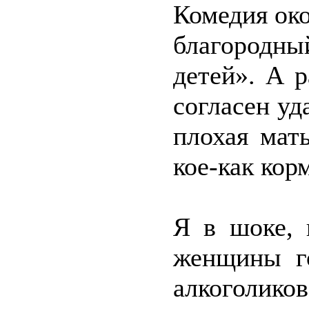
Комедия око
благородн
детей». А р
согласен уд
плохая мат
кое-как кор
Я в шоке, 
женщины го
алкоголико