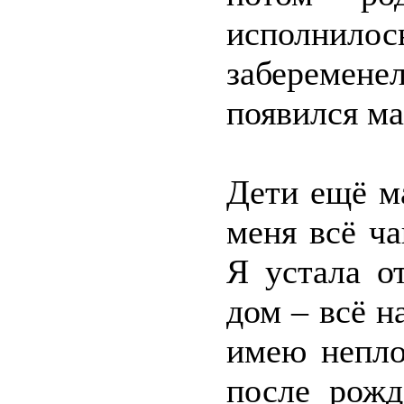
исполнило
заберемен
появился ма
Дети ещё м
меня всё ч
Я устала о
дом – всё н
имею непло
после рожд