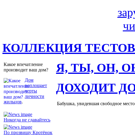
КОЛЛЕКЦИЯ ТЕСТО
Я, ТЫ, ОН, 
Какое впечатление
производит ваш дом?
Дом
ДОХОДИТ Д
воплощает
черты
личности
жильцов
.
Бабушка, увидевшая свободное место 
Никогда не сдавайтесь
По прозвищу Кротёнок