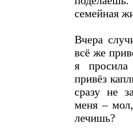
поделаешь
семейная жи
Вчера случ
всё же прив
я просила
привёз капл
сразу не з
меня – мол,
лечишь?