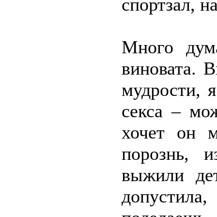
спортзал, н
Много дума
виновата. 
мудрости, 
секса – мо
хочет он 
порознь, 
выжили дет
допустила