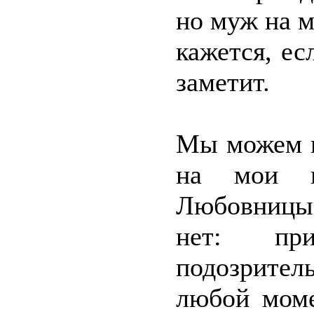
но муж на 
кажется, ес
заметит.
Мы можем н
на мои н
Любовницы 
нет: при
подозритель
любой моме