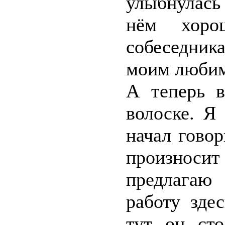
улыбнулась 
нём хорош
собеседника
моим люби
А теперь в
волоске. Я
начал говор
произноси
предлагаю
работу зде
тут он сто