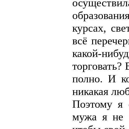
осуществ
образован
курсах, све
всё перече
какой-нибу
торговать? 
полно. И к
никакая люб
Поэтому я 
мужа я не 