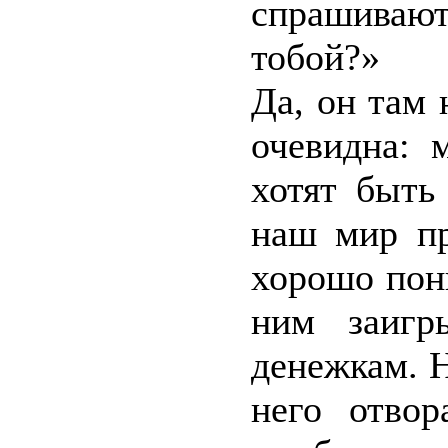
спрашиваю
тобой?»
Да, он там 
очевидна: 
хотят быть
наш мир пр
хорошо пон
ним заигр
денежкам. Н
него отвор