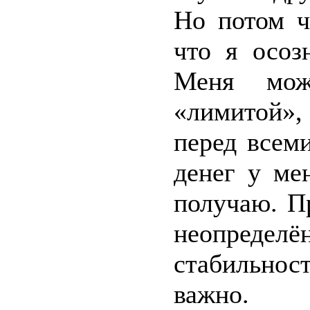
Но потом ч
что я осоз
Меня мож
«лимитой»,
перед всеми
денег у ме
получаю. П
неопреде
стабильнос
важно.