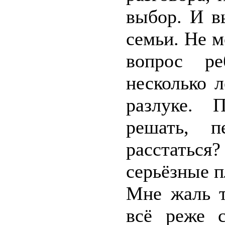
выбор. И в
семьи. Не м
вопрос ре
несколько 
разлуке. 
решать, 
расстатьс
серьёзные 
Мне жаль т
всё реже 