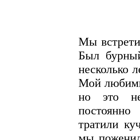
Мы встрети
Был бурный
несколько л
Мой любимы
но это н
постоянно
тратили ку
мы поженил