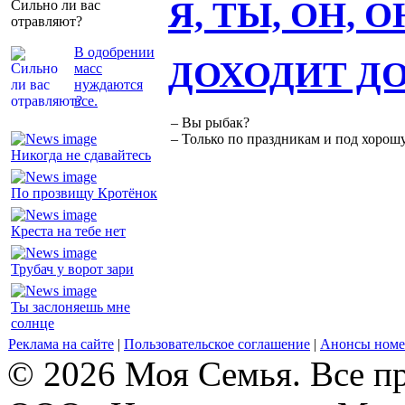
Я, ТЫ, ОН, 
Сильно ли вас
отравляют?
В одобрении
ДОХОДИТ Д
масс
нуждаются
все.
– Вы рыбак?
– Только по праздникам и под хорошу
Никогда не сдавайтесь
По прозвищу Кротёнок
Креста на тебе нет
Трубач у ворот зари
Ты заслоняешь мне
солнце
Реклама на сайте
|
Пользовательское соглашение
|
Анонсы номе
© 2026 Моя Семья. Все п