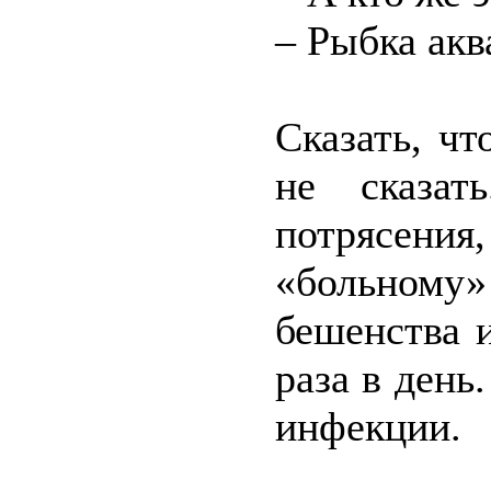
– Рыбка акв
Сказать, чт
не сказат
потрясени
«больном
бешенства 
раза в день
инфекции.