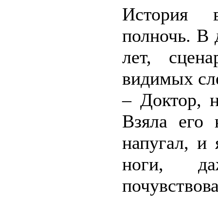
История в
полночь. В 
лет, сцен
видимых сле
– Доктор, 
Взяла его 
напугал, и
ноги, д
почувствов