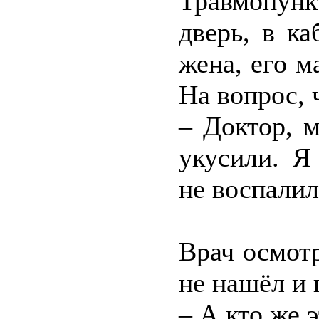
Травмопунк
дверь, в ка
жена, его м
На вопрос, 
– Доктор, м
укусили. Я
не воспалил
Врач осмотр
не нашёл и 
– А кто же 