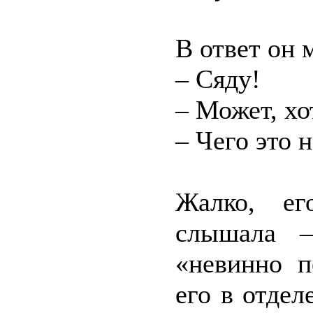
В ответ он 
– Сяду!
– Может, хо
– Чего это 
Жалко, ег
слышала –
«невинно п
его в отдел