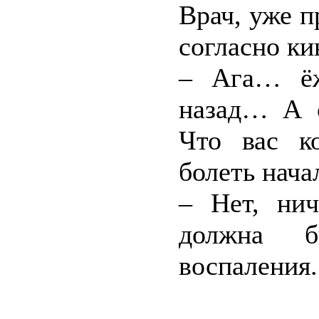
Врач, уже 
согласно ки
– Ага… ёж
назад… А с
Что вас к
болеть нача
– Нет, нич
должна б
воспаления.