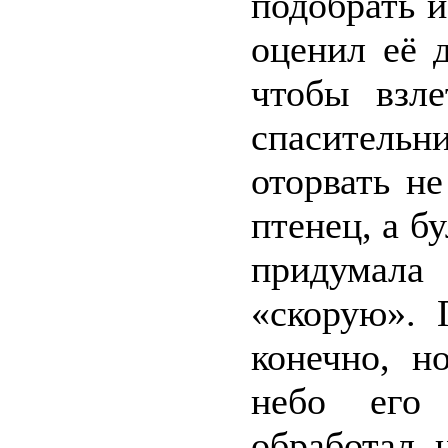
подобрать и
оценил её 
чтобы взле
спаситель
оторвать н
птенец, а б
придумала 
«скорую». 
конечно, н
небо его 
обработал, 