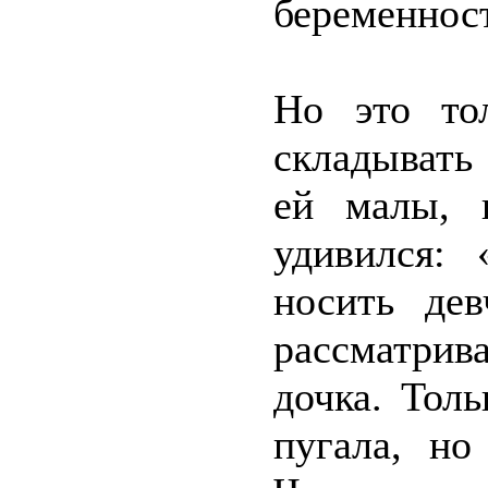
беременност
Но это тол
складывать
ей малы, 
удивился:
носить де
рассматрив
дочка. Тол
пугала, но