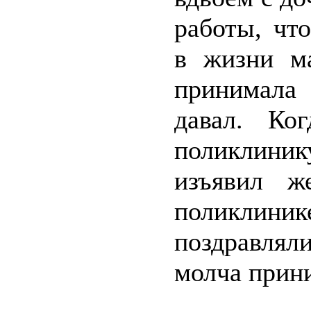
работы, чт
в жизни м
принимала
давал. Ко
поликлиник
изъявил ж
поликлини
поздравля
молча прин