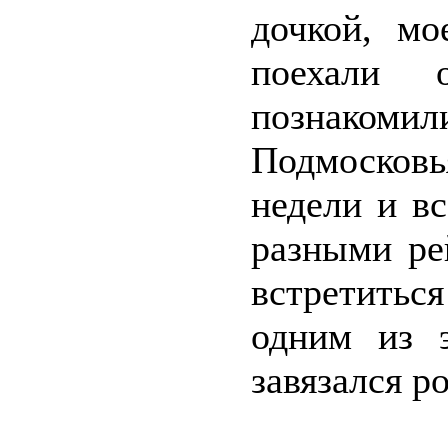
дочкой, м
поехали 
познако
Подмосковь
недели и в
разными ре
встретитьс
одним из 
завязался р