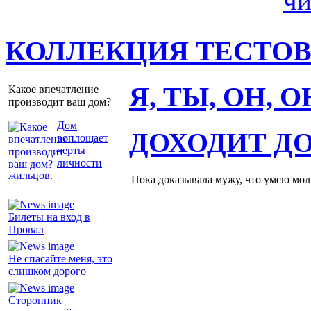
КОЛЛЕКЦИЯ ТЕСТО
Я, ТЫ, ОН, 
Какое впечатление
производит ваш дом?
Дом
ДОХОДИТ Д
воплощает
черты
личности
жильцов
.
Пока доказывала мужу, что умею молч
Билеты на вход в
Провал
Не спасайте меня, это
слишком дорого
Сторонник