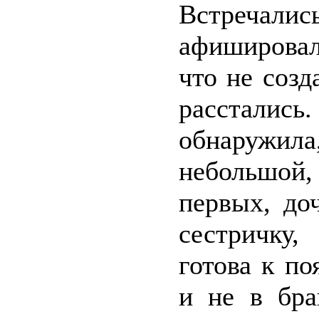
Встречали
афиширова
что не созд
расстали
обнаружи
небольшой,
первых, до
сестричку,
готова к по
и не в бра