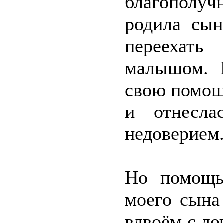
благополучн
родила сы
переехать
малышом. 
свою помощь
и отнесла
недоверием
Но помощь
моего сына
вдвоём с д