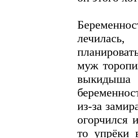
Беременнос
лечилась
планироват
муж торопи
выкидыша
беременнос
из-за замир
огорчился 
то упрёки 