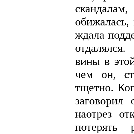
скандалам
обижалась, 
ждала подд
отдалялся.
вины в это
чем он, с
тщетно. Ко
заговорил 
наотрез от
потерять 