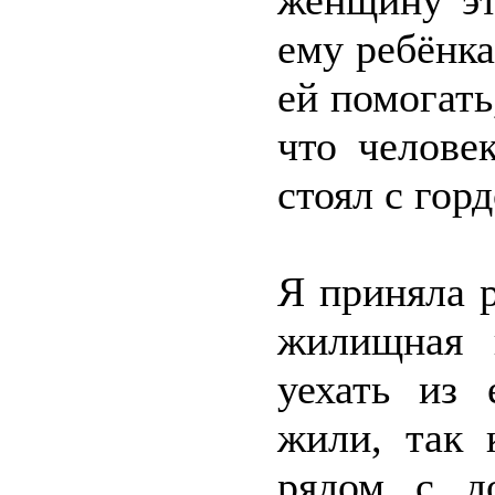
женщину эт
ему ребёнка
ей помогат
что челове
стоял с гор
Я приняла 
жилищная 
уехать из 
жили, так 
рядом с д