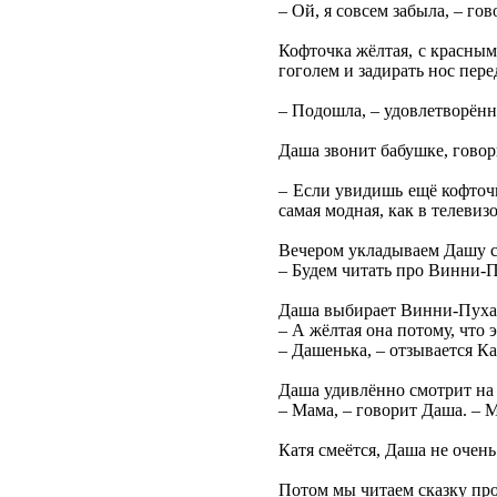
– Ой, я совсем забыла, – го
Кофточка жёлтая, с красным
гоголем и задирать нос пер
– Подошла, – удовлетворённ
Даша звонит бабушке, говор
– Если увидишь ещё кофточку
самая модная, как в телевиз
Вечером укладываем Дашу спа
– Будем читать про Винни-П
Даша выбирает Винни-Пуха, 
– А жёлтая она потому, что 
– Дашенька, – отзывается Ка
Даша удивлённо смотрит на 
– Мама, – говорит Даша. – М
Катя смеётся, Даша не очень
Потом мы читаем сказку про