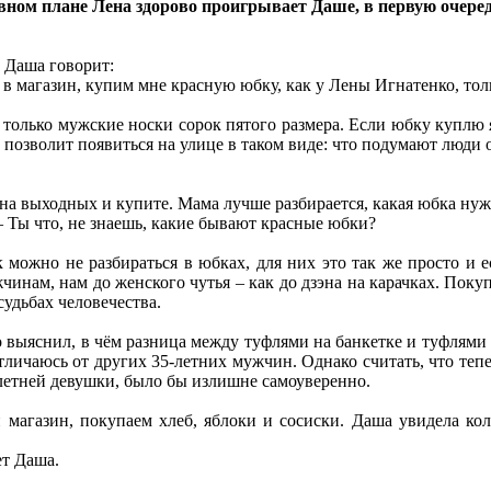
вном плане Лена здорово проигрывает Даше, в первую очередь
 Даша говорит:
 в магазин, купим мне красную юбку, как у Лены Игнатенко, тол
только мужские носки сорок пятого размера. Если юбку куплю я,
 позволит появиться на улице в таком виде: что подумают люди
 на выходных и купите. Мама лучше разбирается, какая юбка нуж
 – Ты что, не знаешь, какие бывают красные юбки?
можно не разбираться в юбках, для них это так же просто и е
нам, нам до женского чутья – как до дзэна на карачках. Поку
судьбах человечества.
о выяснил, в чём разница между туфлями на банкетке и туфлями 
личаюсь от других 35-летних мужчин. Однако считать, что теп
летней девушки, было бы излишне самоуверенно.
магазин, покупаем хлеб, яблоки и сосиски. Даша увидела колб
ет Даша.