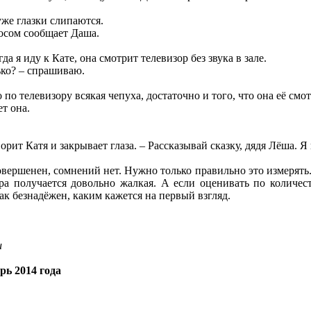
 уже глазки слипаются.
лосом сообщает Даша.
а я иду к Кате, она смотрит телевизор без звука в зале.
ько? – спрашиваю.
 по телевизору всякая чепуха, достаточно и того, что она её смо
т она.
ворит Катя и закрывает глаза. – Рассказывай сказку, дядя Лёша. Я
совершенен, сомнений нет. Нужно только правильно это измерят
ра получается довольно жалкая. А если оценивать по количе
так безнадёжен, каким кажется на первый взгляд.
u
рь 2014 года