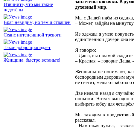
заплетены косички. В духо
Извините, что мы такие
духовный мир.
недотёпы
Мы с Дашей идём из садика,
Враг невидим, но тем и страшен
– Может, зайдём на минутку
Из одежды я умею покупать 
Сеанс интенсивной тревоги
единственной дочери она не
Такое добро пропадает
Я говорю:
– Даша, вы с мамой сходите
Женщина, быстро встаньте!
– Красная, – говорит Даша.
Женщины не понимают, как 
беспородным дворовым мужчи
не светит, мешают заботы о 
Две недели назад я случайн
попытки. Этим я выгодно от
выбирать юбку для четырёх
Мы заходим в продуктовый 
рассказал.
– Нам такая нужна, – заявля