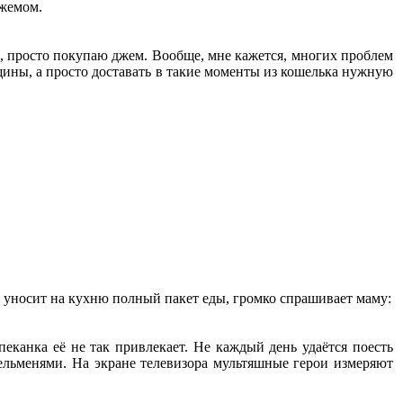
джемом.
ть, просто покупаю джем. Вообще, мне кажется, многих проблем
щины, а просто доставать в такие моменты из кошелька нужную
ша уносит на кухню полный пакет еды, громко спрашивает маму:
пеканка её не так привлекает. Не каждый день удаётся поесть
 пельменями. На экране телевизора мультяшные герои измеряют