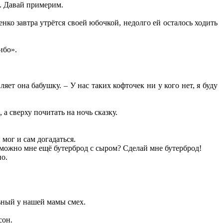
к. Давай примерим.
ко завтра утрётся своей юбочкой, недолго ей осталось ходить
ибо».
яет она бабушку. – У нас таких кофточек ни у кого нет, я буду
а сверху почитать на ночь сказку.
мог и сам догадаться.
а можно мне ещё бутерброд с сыром? Сделай мне бутерброд!
но.
льный у нашей мамы смех.
сон.