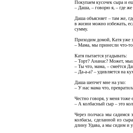
Покупаем кусочек сыра и ещ
– Даша, – говорю я, – где ж
Даша объясняет – там же, г
в жизни можно избежать, ес
сумму.
Приходим домой, Катя уже з
– Мама, мы принесли что-то 
Катя пытается угадывать:
– Торт? Ананас? Может, мыш
– Ты что, мама, – смеётся 
– Да-а-а? – удивляется на ку
Даша шепчет мне на ухо:
– У нас мама что, превратил
Честно говоря, у меня тоже
– А колбасный сыр – это кол
Через полчаса мы садимся з
колбасы, сделанной из сыра
длину Удава, а мы сидим и 