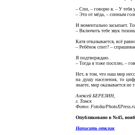
– Спи, – говорю я. – У тебя
– Это от мёда, – сонным го
И моментально засыпает. Тогд
– Включить тебе звук тихон
Катя отказывается, всё равно
– Ребёнок спит? – спрашивае
Я подтверждаю.
– Тогда я тоже посплю, – го
Нет, в том, что наш мир не
на душу населения, то циф
знаете, мир оказывается не 
Алексей БЕРЕЗИН,
г. Томск
Фото: Fotolia/PhotoXPress.r
Опубликовано в №45, нояб
Написать отклик