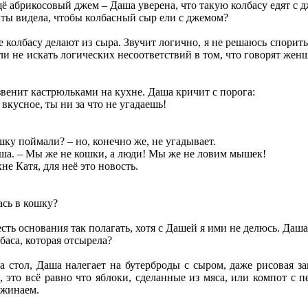
ё абрикосовый джем – Даша уверена, что такую колбасу едят с 
е ты видела, чтобы колбасный сыр ели с джемом?
де колбасу делают из сыра. Звучит логично, я не решаюсь спори
ли не искать логических несоответствий в том, что говорят жен
венит кастрюльками на кухне. Даша кричит с порога:
вкусное, ты ни за что не угадаешь!
ку поймали? – но, конечно же, не угадывает.
Даша. – Мы же не кошки, а люди! Мы же не ловим мышек!
хне Катя, для неё это новость.
ась в кошку?
 есть основания так полагать, хотя с Дашей я ими не делюсь. Да
баса, которая отсырела?
а стол, Даша налегает на бутерброды с сыром, даже рисовая за
, это всё равно что яблоки, сделанные из мяса, или компот с
ужинаем.