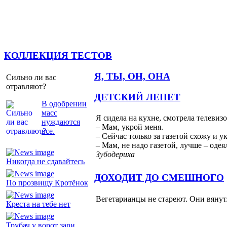
КОЛЛЕКЦИЯ ТЕСТОВ
Я, ТЫ, ОН, ОНА
Сильно ли вас
отравляют?
ДЕТСКИЙ ЛЕПЕТ
В одобрении
масс
Я сидела на кухне, смотрела телевиз
нуждаются
– Мам, укрой меня.
все.
– Сейчас только за газетой схожу и у
– Мам, не надо газетой, лучше – одея
Зубодериха
Никогда не сдавайтесь
ДОХОДИТ ДО СМЕШНОГО
По прозвищу Кротёнок
Вегетарианцы не стареют. Они вянут
Креста на тебе нет
Трубач у ворот зари