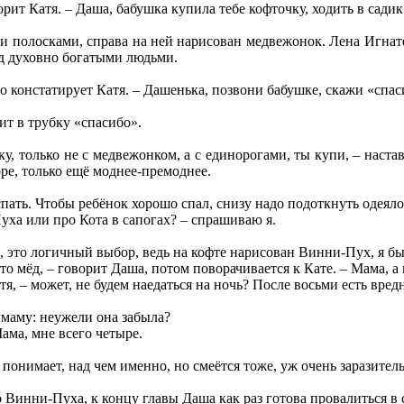
ворит Катя. – Даша, бабушка купила тебе кофточку, ходить в сади
и полосками, справа на ней нарисован медвежонок. Лена Игнатен
ед духовно богатыми людьми.
о констатирует Катя. – Дашенька, позвони бабушке, скажи «спас
ит в трубку «спасибо».
, только не с медвежонком, а с единорогами, ты купи, – наставл
оре, только ещё моднее-премоднее.
ть. Чтобы ребёнок хорошо спал, снизу надо подоткнуть одеяло, 
уха или про Кота в сапогах? – спрашиваю я.
это логичный выбор, ведь на кофте нарисован Винни-Пух, я бы 
это мёд, – говорит Даша, потом поворачивается к Кате. – Мама, 
тя, – может, не будем наедаться на ночь? После восьми есть вред
маму: неужели она забыла?
ама, мне всего четыре.
 понимает, над чем именно, но смеётся тоже, уж очень заразите
 Винни-Пуха, к концу главы Даша как раз готова провалиться в 