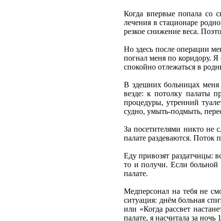
Когда впервые попала со с
лечения в стационаре родно
резкое снижение веса. Поэто
Но здесь после операции ме
погнал меня по коридору. Я
спокойно отлежаться в родн
В здешних больницах меня 
везде: к потолку палаты п
процедуры, утренний туалет
судно, умыть-подмыть, пере
За посетителями никто не с
палате раздеваются. Поток п
Еду привозят раздатчицы: вс
то и получи. Если больной 
палате.
Медперсонал на тебя не смо
ситуация: днём больная спит
или «Когда рассвет настане
палате, я насчитала за ночь