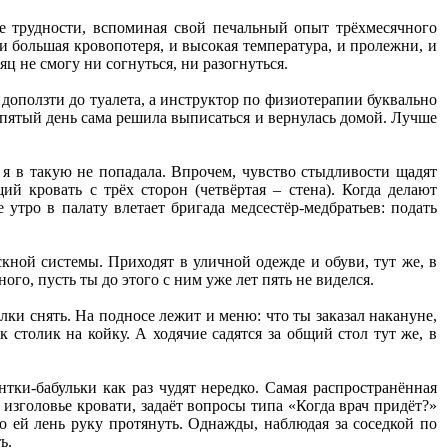
ие трудности, вспоминая свой печальный опыт трёхмесячного
и большая кровопотеря, и высокая температура, и пролежни, и
яц не смогу ни согнуться, ни разогнуться.
 доползти до туалета, а инструктор по физиотерапии буквально
а пятый день сама решила выписаться и вернулась домой. Лучше
я в такую не попадала. Впрочем, чувство стыдливости щадят
й кровать с трёх сторон (четвёртая – стена). Когда делают
 утро в палату влетает бригада медсестёр-медбратьев: подать
скной системы. Приходят в уличной одежде и обуви, тут же, в
ого, пусть ты до этого с ним уже лет пять не виделся.
елки снять. На подносе лежит и меню: что ты заказал накануне,
 столик на койку. А ходячие садятся за общий стол тут же, в
нтки-бабульки как раз чудят нередко. Самая распространённая
ь изголовье кровати, задаёт вопросы типа «Когда врач придёт?»
но ей лень руку протянуть. Однажды, наблюдая за соседкой по
ь.