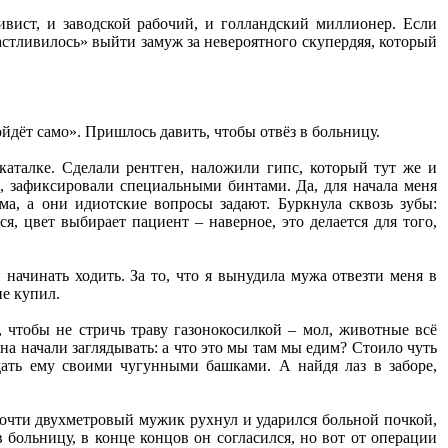
ивист, и заводской рабочий, и голландский миллионер. Если
частливилось» выйти замуж за невероятного скупердяя, который
ойдёт само». Пришлось давить, чтобы отвёз в больницу.
каталке. Сделали рентген, наложили гипс, который тут же и
о, зафиксировали специальными бинтами. Да, для начала меня
ма, а они идиотские вопросы задают. Буркнула сквозь зубы:
 цвет выбирает пациент – наверное, это делается для того,
начинать ходить. За то, что я вынудила мужа отвезти меня в
не купил.
 чтобы не стричь траву газонокосилкой – мол, животные всё
кна начали заглядывать: а что это мы там мы едим? Стоило чуть
дать ему своими чугунными башками. А найдя лаз в заборе,
 Почти двухметровый мужик рухнул и ударился больной почкой,
в больницу, в конце концов он согласился, но вот от операции