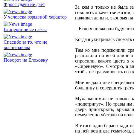
Фрося сдачи не даёт
За кем я только не была з
говорить о качестве жизни,
У человека взрывной характер
наживал деньги, экономя на 
– Если я полжизни буду пит
Глицериновые слёзы
Когда я ухитрилась сломать 
Спасибо за то, что не
воспитывала
Там ко мне подскочили сра
распилили по всей длине о
Поворот на Елоховку
спросили, какого цвета я 
«Сиреневую». Смотрю, а мн
чтобы не травмировать его 
Мне выдали две специальны
больницу и совершить траты
Муж экономил не только на
«подстригут». Но травы им я
дверь приоткрыть, врывали
немедленно убегали на волю
В итоге один баран сзади н
на ней возникла гематома, 