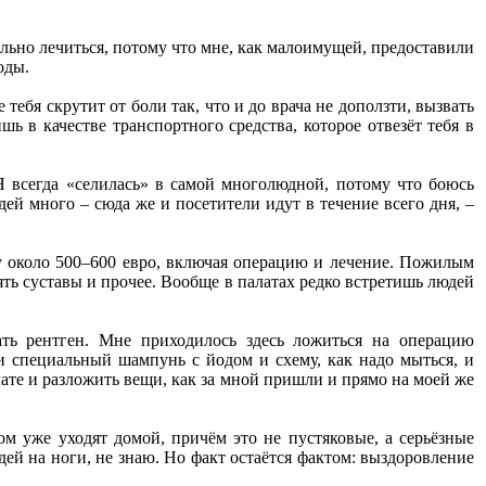
ально лечиться, потому что мне, как малоимущей, предоставили
оды.
тебя скрутит от боли так, что и до врача не доползти, вызвать
ь в качестве транспортного средства, которое отвезёт тебя в
Я всегда «селилась» в самой многолюдной, потому что боюсь
дей много – сюда же и посетители идут в течение всего дня, –
му около 500–600 евро, включая операцию и лечение. Пожилым
ять суставы и прочее. Вообще в палатах редко встретишь людей
ть рентген. Мне приходилось здесь ложиться на операцию
и специальный шампунь с йодом и схему, как надо мыться, и
лате и разложить вещи, как за мной пришли и прямо на моей же
м уже уходят домой, причём это не пустяковые, а серьёзные
ей на ноги, не знаю. Но факт остаётся фактом: выздоровление