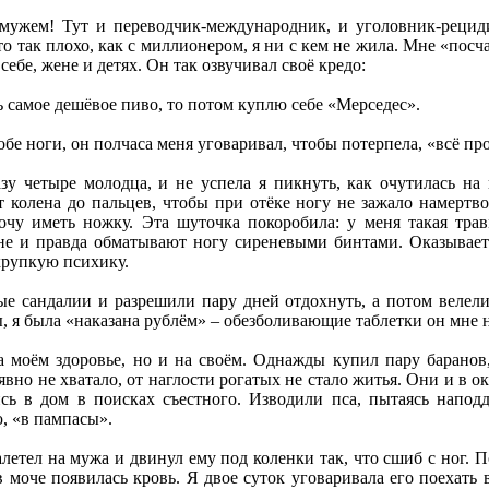
амужем! Тут и переводчик-международник, и уголовник-рецид
 то так плохо, как с миллионером, я ни с кем не жила. Мне «пос
себе, жене и детях. Он так озвучивал своё кредо:
ь самое дешёвое пиво, то потом куплю себе «Мерседес».
обе ноги, он полчаса меня уговаривал, чтобы потерпела, «всё пр
зу четыре молодца, и не успела я пикнуть, как очутилась на 
т колена до пальцев, чтобы при отёке ногу не зажало намертв
хочу иметь ножку. Эта шуточка покоробила: у меня такая трав
е и правда обматывают ногу сиреневыми бинтами. Оказывается,
хрупкую психику.
е сандалии и разрешили пару дней отдохнуть, а потом велели 
, я была «наказана рублём» – обезболивающие таблетки он мне 
 моём здоровье, но и на своём. Однажды купил пару баранов,
вно не хватало, от наглости рогатых не стало житья. Они и в о
сь в дом в поисках съестного. Изводили пса, пытаясь напод
, «в пампасы».
алетел на мужа и двинул ему под коленки так, что сшиб с ног.
в моче появилась кровь. Я двое суток уговаривала его поехать 