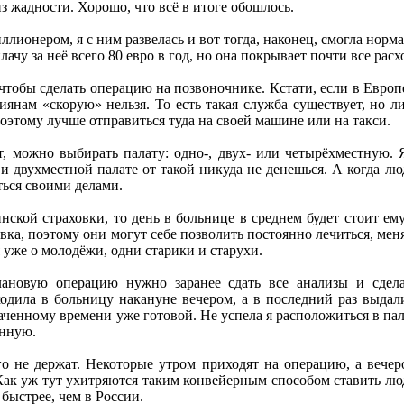
из жадности. Хорошо, что всё в итоге обошлось.
ллионером, я с ним развелась и вот тогда, наконец, смогла норм
ачу за неё всего 80 евро в год, но она покрывает почти все расх
тобы сделать операцию на позвоночнике. Кстати, если в Европе 
янам «скорую» нельзя. То есть такая служба существует, но лиш
поэтому лучше отправиться туда на своей машине или на такси.
т, можно выбирать палату: одно-, двух- или четырёхместную. 
 и двухместной палате от такой никуда не денешься. А когда лю
ься своими делами.
нской страховки, то день в больнице в среднем будет стоит е
вка, поэтому они могут себе позволить постоянно лечиться, мен
я уже о молодёжи, одни старики и старухи.
ановую операцию нужно заранее сдать все анализы и сдела
одила в больницу накануне вечером, а в последний раз выдал
наченному времени уже готовой. Не успела я расположиться в па
онную.
о не держат. Некоторые утром приходят на операцию, а вечеро
ак уж тут ухитряются таким конвейерным способом ставить люд
 быстрее, чем в России.