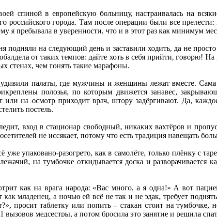
воей спиной в европейскую больницу, настраивалась на всяк
го российского города. Там после операции были все прелести: 
му я пребывала в уверенности, что и в этот раз как минимум мес
ня подняли на следующий день и заставили ходить, да не просто
 обалдела от таких темпов: дайте хоть в себя прийти, говорю! Н
ых стенах, чем гонять такие марафоны.
удивили палаты, где мужчины и женщины лежат вместе. Сама 
рикреплены полозья, по которым движется занавес, закрывающи
 или на осмотр приходит врач, штору задёргивают. Да, каждое
стелить постель.
ледит, вход в стационар свободный, никаких вахтёров и пропу
осетителей не иссякает, потому что есть традиция навещать больн
ё уже упаковано-разогрето, как в самолёте, только плёнку с тар
лежачий, на тумбочке откидывается доска и разворачивается как
трит как на врага народа: «Вас много, а я одна!» А вот пацие
 как младенец, а ночью ей всё не так и не эдак, требует поднят
т?», просит таблетку или попить – стакан стоит на тумбочке, 
 11 вызовов медсестры, а потом бросила это занятие и решила спат