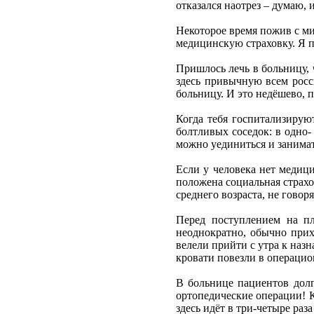
отказался наотрез – думаю, 
Некоторое время пожив с ми
медицинскую страховку. Я пл
Пришлось лечь в больницу, ч
здесь привычную всем росси
больницу. И это недёшево, 
Когда тебя госпитализирую
болтливых соседок: в одно-
можно уединиться и занимат
Если у человека нет медици
положена социальная страхо
среднего возраста, не говор
Перед поступлением на пл
неоднократно, обычно прих
велели прийти с утра к наз
кровати повезли в операци
В больнице пациентов долг
ортопедические операции! К
здесь идёт в три-четыре раза