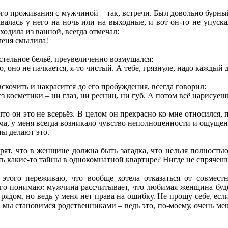
ого проживания с мужчиной – так, встречи. Был довольно бурн
валась у него на ночь или на выходные, и вот он-то не упуск
одила из ванной, всегда отмечал:
 меня смылила!
стельное бельё, преувеличенно возмущался:
ю, оно не пачкается, я-то чистый. А тебе, грязнуле, надо каждый 
вскочить и накрасится до его пробуждения, всегда говорил:
 косметики – ни глаз, ни ресниц, ни губ. А потом всё нарисуеш
что он это не всерьёз. В целом он прекрасно ко мне относился,
ома, у меня всегда возникало чувство неполноценности и ощущен
ны делают это.
рят, что в женщине должна быть загадка, что нельзя полность
ь какие-то тайны в однокомнатной квартире? Нигде не спрячешьс
за этого переживаю, что вообще хотела отказаться от совме
его понимаю: мужчина рассчитывает, что любимая женщина будет
 рядом, но ведь у меня нет права на ошибку. Не прощу себе, ес
 мы становимся родственниками – ведь это, по-моему, очень ме