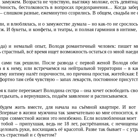
а замужем. Возраста не чувствую, выгляжу моложе, есть девятнад
нность, бестолковость в вопросах предохранения… Когда забер
– слишком разные, ежеминутно ссорились. В общем, свадьба не с
 и влюблялась, и о замужестве думала – но как-то не срослось.
муж. И букеты, и конфеты, и театры, и полная гармония в интиме
ода) и немалый опыт, Володя романтичный человек: пишет мн
 страстный, всё время ищет возможность остаться со мной наеди
сами так решили. После развода с первой женой Володя обит
а я к нему, или встречаемся на нейтральной территории – в ка
ему интиму налёт порочности, но причина простая, житейская: Во
фортно там себя чувствую – запах лекарств, постоянное присутс
я к папе переезжает Володина сестра – она хочет освободить св
отдыхать, а вернувшись, подаём заявление и расписываемся.
будем жить вместе, для начала на съёмной квартире. И вот
первые в жизни мужчина так замечательно ко мне относится, я
о при совместной жизни это неизбежно. Если возлюбленная моет п
 тобой – припухшая, ведь не 18 лет, растрёпанная, с нечищен
еловать руки, восхищаясь её красотой. Разве так бывает – с ут
есь страстный и с букетом?