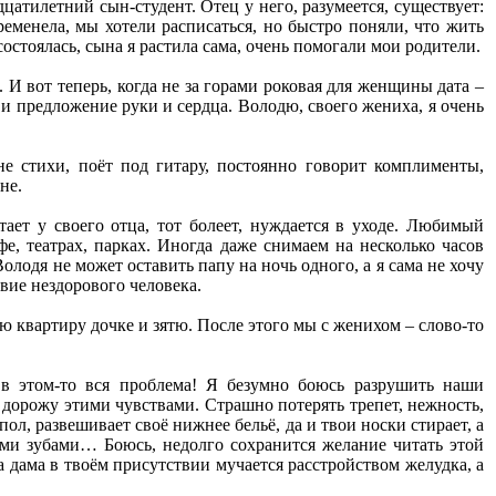
цатилетний сын-студент. Отец у него, разумеется, существует:
еменела, мы хотели расписаться, но быстро поняли, что жить
остоялась, сына я растила сама, очень помогали мои родители.
 И вот теперь, когда не за горами роковая для женщины дата –
, и предложение руки и сердца. Володю, своего жениха, я очень
е стихи, поёт под гитару, постоянно говорит комплименты,
не.
ает у своего отца, тот болеет, нуждается в уходе. Любимый
фе, театрах, парках. Иногда даже снимаем на несколько часов
лодя не может оставить папу на ночь одного, а я сама не хочу
твие нездорового человека.
ою квартиру дочке и зятю. После этого мы с женихом – слово-то
 в этом-то вся проблема! Я безумно боюсь разрушить наши
 дорожу этими чувствами. Страшно потерять трепет, нежность,
ол, развешивает своё нижнее бельё, да и твои носки стирает, а
ыми зубами… Боюсь, недолго сохранится желание читать этой
ра дама в твоём присутствии мучается расстройством желудка, а