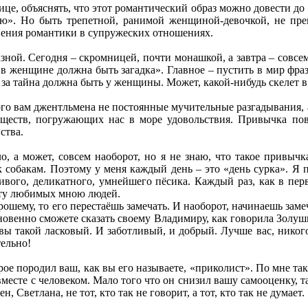
е, объяснять, что этот романтический образ можно довести до 
лю». Но быть трепетной, ранимой женщиной-девочкой, не пре
нения романтики в супружеских отношениях.
азной. Сегодня – скромницей, почти монашкой, а завтра – совсем
«в женщине должна быть загадка». Главное – пустить в мир фраз
о за тайна должна быть у женщины. Может, какой-нибудь скелет 
ого вам джентльмена не постоянные мучительные разгадывания,
ществ, погружающих нас в море удовольствия. Привычка повл
ства.
, а может, совсем наоборот, но я не знаю, что такое привычк
 собакам. Поэтому у меня каждый день – это «день сурка». Я 
вого, деликатного, умнейшего пёсика. Каждый раз, как в перв
кту любимых мною людей.
рошему, то его перестаёшь замечать. И наоборот, начинаешь заме
новенно сможете сказать своему Владимиру, как говорила Золушк
 вы такой ласковый. И заботливый, и добрый. Лучше вас, никого 
тельно!
орое породил ваш, как вы его называете, «приколист». По мне та
месте с человеком. Мало того что он снизил вашу самооценку, т
н, Светлана, не тот, кто так не говорит, а тот, кто так не думает.