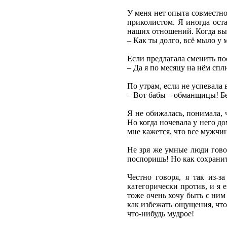
У меня нет опыта совместн
приколистом. Я иногда оста
наших отношений. Когда вых
– Как ты долго, всё мыло у
Если предлагала сменить по
– Да я по месяцу на нём спл
По утрам, если не успевала 
– Вот бабы – обманщицы! Без
Я не обижалась, понимала, 
Но когда ночевала у него д
мне кажется, что все мужчи
Не зря же умные люди гово
поспоришь! Но как сохранит
Честно говоря, я так из-
категорически против, и я 
тоже очень хочу быть с ним
как избежать ощущения, что
что-нибудь мудрое!