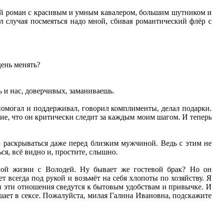
ый роман с красивым и умным кавалером, большим шутником и
ал случая посмеяться надо мной, сбивая романтический флёр с
день менять?
ь и нас, доверчивых, заманиваешь.
 помогал и поддерживал, говорил комплименты, делал подарки.
ие, что он критически следит за каждым моим шагом. И теперь
ю раскрываться даже перед близким мужчиной. Ведь с этим не
я, всё видно и, простите, слышно.
стной жизни с Володей. Ну бывает же гостевой брак? Но он
 всегда под рукой и возьмёт на себя хлопоты по хозяйству. Я
ли эти отношения сведутся к бытовым удобствам и привычке. И
шает в сексе. Пожалуйста, милая Галина Ивановна, подскажите