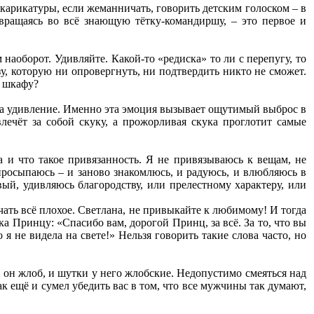
карикатуры, если жеманничать, говорить детским голоском – в
вращаясь во всё знающую тётку-командиршу, – это первое и
 наоборот. Удивляйте. Какой-то «редиска» то ли с перепугу, то
у, которую ни опровергнуть, ни подтвердить никто не сможет.
в шкафу?
 а удивление. Именно эта эмоция вызывает ощутимый выброс в
ечёт за собой скуку, а прожорливая скука проглотит самые
а и что такое привязанность. Я не привязываюсь к вещам, не
просыпаюсь – и заново знакомлюсь, и радуюсь, и влюбляюсь в
ый, удивляюсь благородству, или прелестному характеру, или
чать всё плохое. Светлана, не привыкайте к любимому! И тогда
а Принцу: «Спасибо вам, дорогой Принц, за всё. За то, что вы
я не видела на свете!» Нельзя говорить такие слова часто, но
к он жлоб, и шутки у него жлобские. Недопустимо смеяться над
ак ещё и сумел убедить вас в том, что все мужчины так думают,