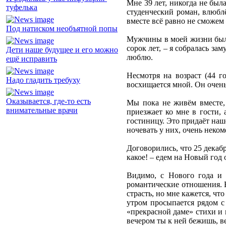
Мне 39 лет, никогда не был
туфелька
студенческий роман, влюблё
вместе всё равно не сможем 
Под натиском необъятной попы
Мужчины в моей жизни были,
сорок лет, – я собралась за
Дети наше будущее и его можно
люблю.
ещё исправить
Несмотря на возраст (44 г
Надо гладить требуху
восхищается мной. Он очень
Оказывается, где-то есть
Мы пока не живём вместе, 
внимательные врачи
приезжает ко мне в гости, 
гостиницу. Это придаёт наш
ночевать у них, очень неком
Договорились, что 25 декабр
какое! – едем на Новый год 
Видимо, с Нового года и 
романтические отношения. В
страсть, но мне кажется, чт
утром просыпается рядом с
«прекрасной даме» стихи и ц
вечером ты к ней бежишь, в