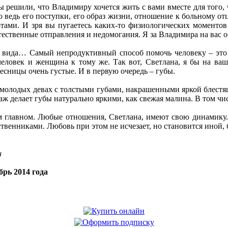
ы решили, что Владимиру хочется жить с вами вместе для того, 
о ведь его поступки, его образ жизни, отношение к больному отц
тами. И зря вы пугаетесь каких-то физиологических моменто
естественные отправления и недомогания. Я за Владимира на вас о
о вида… Самый непродуктивный способ помочь человеку – это з
человек и женщина к тому же. Так вот, Светлана, я бы на ваш
ресницы очень густые. И в первую очередь – губы.
молодых девах с толстыми губами, накрашенными яркой блестящ
аж делает губы натурально яркими, как свежая малина. В том чис
мом главном. Любые отношения, Светлана, имеют свою динамику
венниками. Любовь при этом не исчезает, но становится иной, 
u
рь 2014 года