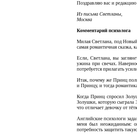
Поздравляю вас и редакцию
Из письма Светланы,
Москва
Комментарий психолога
Милая Светлана, под Новый
самая романтичная сказка, 
Если, Светлана, вы заглян
ужина при свечах. Наверное
потребуется прилагать усил
Итак, почему же Принц полю
и Принцу, и тогда романтика
Когда Принц спросил Золушк
Золушки, которую сыграла 3
что отличает девочку от тёт
Английские психологи задал
меня был неожиданным: ок
потребность защитить такую