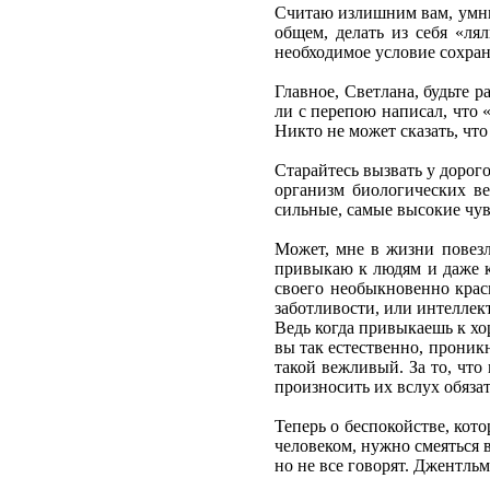
Считаю излишним вам, умниц
общем, делать из себя «ля
необходимое условие сохра
Главное, Светлана, будьте р
ли с перепою написал, что 
Никто не может сказать, чт
Старайтесь вызвать у дорог
организм биологических ве
сильные, самые высокие чув
Может, мне в жизни повезло
привыкаю к людям и даже к
своего необыкновенно краси
заботливости, или интелле
Ведь когда привыкаешь к хо
вы так естественно, проник
такой вежливый. За то, что
произносить их вслух обяза
Теперь о беспокойстве, кот
человеком, нужно смеяться в
но не все говорят. Джентльме