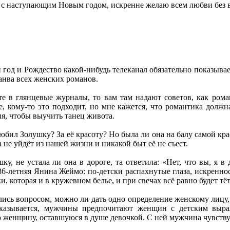
 с наступающим Новым годом, искренне желаю всем любви без 
 год и Рождество какой-нибудь телеканал обязательно показыв
канва всех женских романов.
ете в глянцевые журналы, то вам там надают советов, как ром
, кому-то это подходит, но мне кажется, что романтика должн
ия, чтобы выучить танец живота.
бил Золушку? За её красоту? Но была ли она на балу самой кр
 не уйдёт из нашей жизни и никакой быт её не съест.
у, не устала ли она в дороге, та ответила: «Нет, что вы, я в
6-летняя Янина Жеймо: по-детски распахнутые глаза, искренност
ки, которая и в кружевном белье, и при свечах всё равно будет тё
ись вопросом, можно ли дать одно определение женскому лицу,
азывается, мужчины предпочитают женщин с детским выраже
 женщину, оставшуюся в душе девочкой. С ней мужчина чувствуе