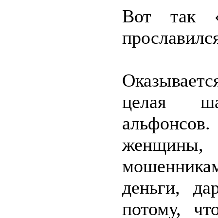
Вот так «
прославился
Оказываетс
целая ша
альфонсо
женщины
мошенник
деньги, да
потому, чт