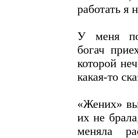
работать я н
У меня по
богач прие
которой неч
какая-то ск
«Жених» вы
их не брала
меняла ра