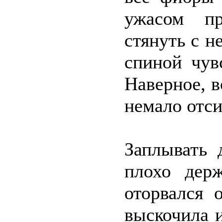
ужасом пр
стянуть с н
спиной чув
Наверное, в
немало отси
Заплывать 
плохо дер
оторвался 
выскочила и