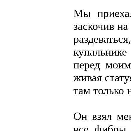
Мы приехал
заскочив на
раздеватьс
купальник
перед моим
живая стату
там только 
Он взял ме
все фибры 