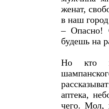
женат, своб
в наш город
– Опасно! 
будешь на р
Но кто н
шампанско
рассказыват
аптека, не
чего. Мол,