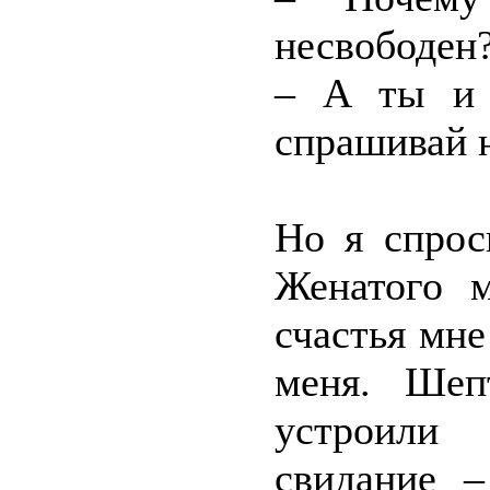
несвободен
– А ты и 
спрашивай н
Но я спрос
Женатого м
счастья мне
меня. Шеп
устроили 
свидание –