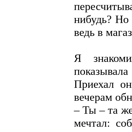
пересчитыв
нибудь? Но
ведь в мага
Я знаком
показывал
Приехал он
вечерам обн
– Ты – та ж
мечтал: соб