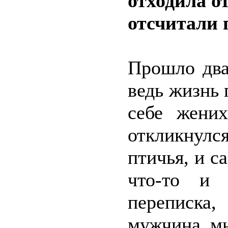
отходила о
отсчитали 
Прошло два
ведь жизнь 
себе жени
откликнул
птичья, и с
что-то и 
переписка,
мужчина мн