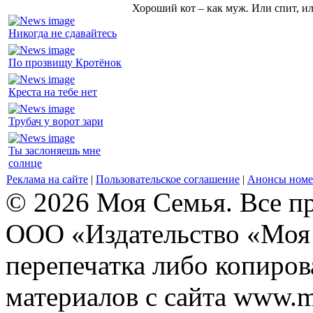
Хороший кот – как муж. Или спит, и
Никогда не сдавайтесь
По прозвищу Кротёнок
Креста на тебе нет
Трубач у ворот зари
Ты заслоняешь мне
солнце
Реклама на сайте
|
Пользовательское соглашение
|
Анонсы номе
© 2026 Моя Семья. Все п
ООО «Издательство «Моя 
перепечатка либо копиро
материалов с сайта www.m