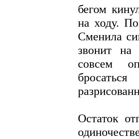
бегом кину
на ходу. П
Сменила си
звонит на
совсем оп
бросать
разрисован
Остаток от
одиночеств