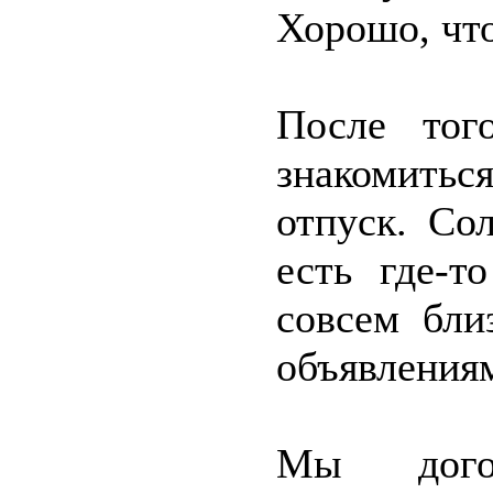
Хорошо, что
После тог
знакомитьс
отпуск. Со
есть где-т
совсем бли
объявления
Мы догов