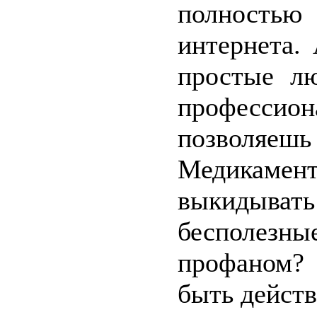
полность
интернета.
простые лю
профессион
позволяешь
Медикамент
выкидыва
бесполезн
профаном? 
быть действ