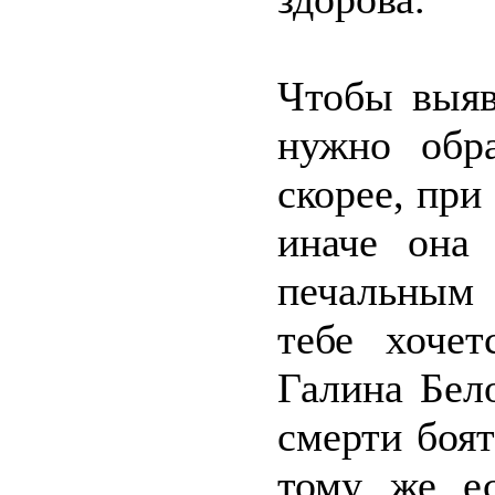
Чтобы выяв
нужно обр
скорее, пр
иначе она
печальным
тебе хочет
Галина Бел
смерти боят
тому же е