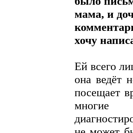
было письм
мама, и доч
комментари
хочу напис
Ей всего лиш
она ведёт 
посещает в
многие 
диагностир
не может б