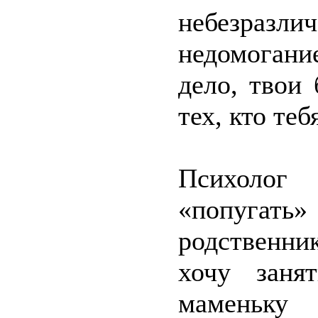
небезраз
недомогани
дело, твои
тех, кто теб
Психолог
«попуга
родственни
хочу заня
маменьку 