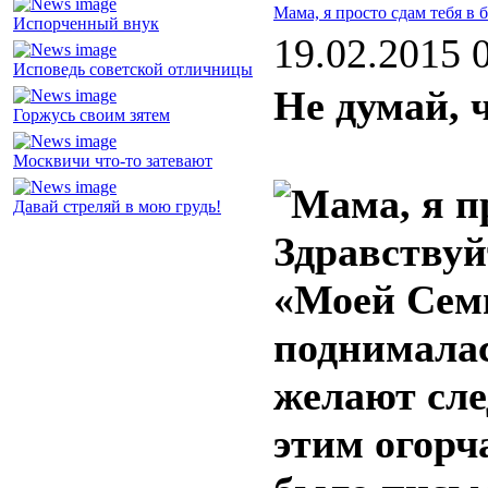
Мама, я просто сдам тебя в
Испорченный внук
19.02.2015 
Исповедь советской отличницы
Не думай, 
Горжусь своим зятем
Москвичи что-то затевают
Давай стреляй в мою грудь!
Здравствуй
«Моей Семь
поднималас
желают сле
этим огорч