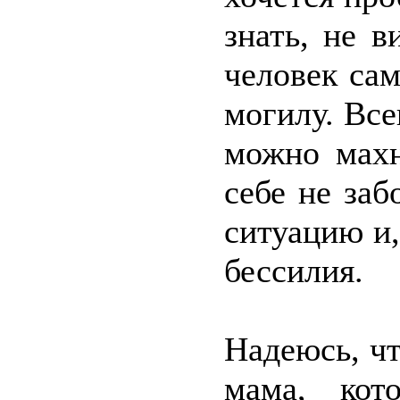
знать, не в
человек са
могилу. Все
можно махн
себе не заб
ситуацию и,
бессилия.
Надеюсь, чт
мама, кот