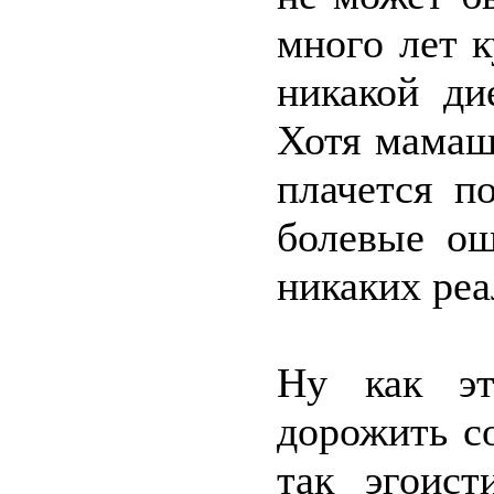
много лет к
никакой ди
Хотя мамаш
плачется п
болевые ощ
никаких реа
Ну как эт
дорожить со
так эгоист