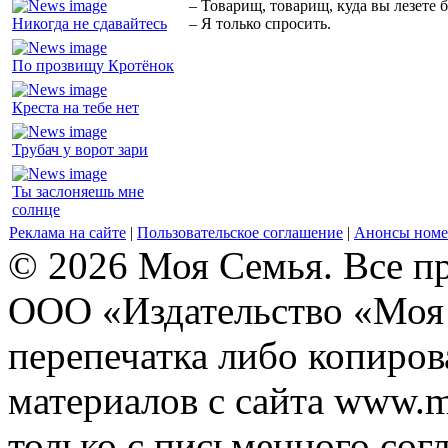
– Товарищ, товарищ, куда вы лезете 
Никогда не сдавайтесь
– Я только спросить.
По прозвищу Кротёнок
Креста на тебе нет
Трубач у ворот зари
Ты заслоняешь мне
солнце
Реклама на сайте
|
Пользовательское соглашение
|
Анонсы номе
© 2026 Моя Семья. Все п
ООО «Издательство «Моя 
перепечатка либо копиро
материалов с сайта www.m
только с письменного согл