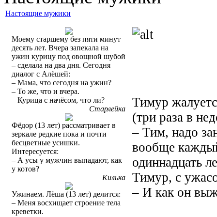
Настоящие мужики
Моему старшему без пяти минут
десять лет. Вчера запекала на
ужин курицу под овощной шубой
– сделала на два дня. Сегодня
диалог с Алёшей:
– Мама, что сегодня на ужин?
– То же, что и вчера.
Тимур жалуется
– Курица с начёсом, что ли?
Старлейка
(три раза в не
Фёдор (13 лет) рассматривает в
– Тим, надо за
зеркале редкие пока и почти
бесцветные усишки.
вообще каждый
Интересуется:
одиннадцать ле
– А усы у мужчин выпадают, как
у котов?
Тимур, с ужас
Килька
– И как он вы
Ужинаем. Лёша (13 лет) делится:
– Меня восхищает строение тела
креветки.