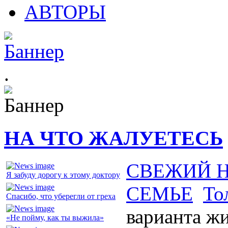
АВТОРЫ
.
НА ЧТО ЖАЛУЕТЕСЬ
СВЕЖИЙ 
Я забуду дорогу к этому доктору
СЕМЬЕ
То
Спасибо, что уберегли от греха
варианта ж
«Не пойму, как ты выжила»