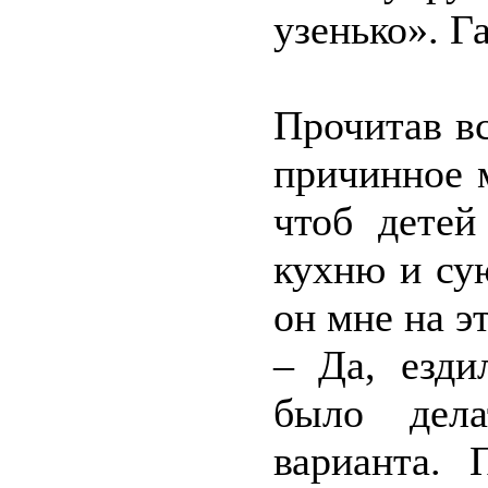
узенько». Г
Прочитав вс
причинное 
чтоб детей
кухню и су
он мне на э
– Да, езди
было дел
варианта.