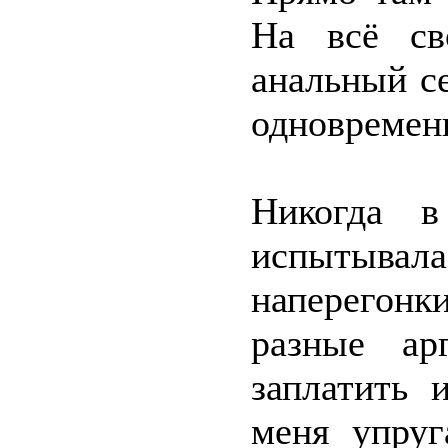
На всё св
анальный с
одновреме
Никогда 
испытыв
наперегонк
разные ар
заплатить 
меня упруг