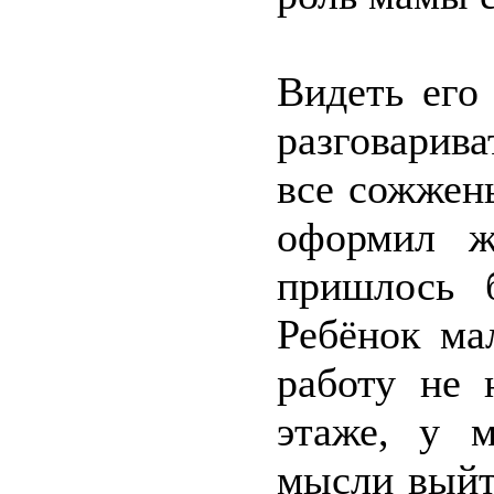
Видеть его
разговарив
все сожжены
оформил ж
пришлось б
Ребёнок ма
работу не
этаже, у 
мысли выйт