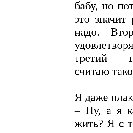
бабу, но по
это значит 
надо. Вто
удовлетворя
третий – 
считаю так
Я даже плак
– Ну, а я 
жить? Я с 