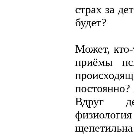
страх за де
будет?
Может, кто-
приёмы пс
происходящ
постоянно? 
Вдруг де
физиология
щепетильн