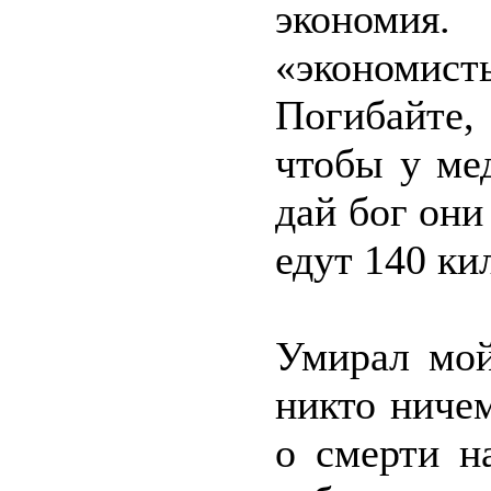
экономия
«экономис
Погибайте,
чтобы у ме
дай бог они
едут 140 ки
Умирал мой
никто ниче
о смерти н