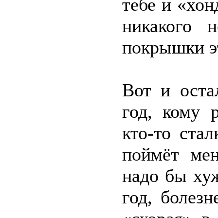
тебе и «хон
никакого 
покрышки э
Вот и оста
год, кому 
кто-то стал
поймёт мен
надо бы хуж
год, болезн