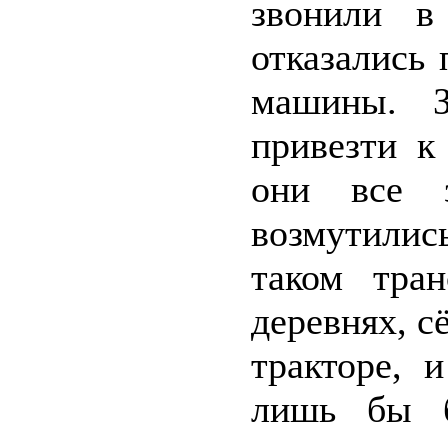
звонили в
отказались 
машины. З
привезти к
они все з
возмутились
таком тра
деревнях, с
тракторе, 
лишь бы б