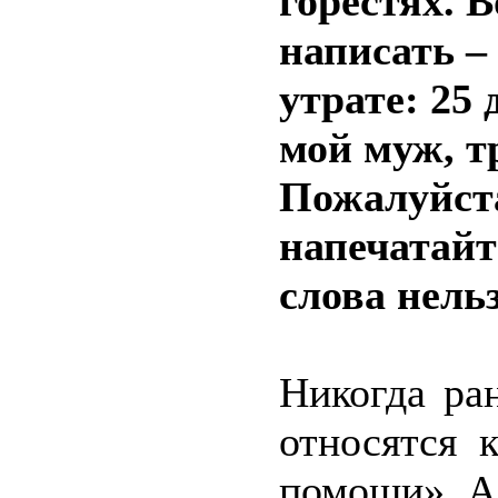
горестях. 
написать – 
утрате: 25
мой муж, т
Пожалуйста
напечатайт
слова нель
Никогда ра
относятся 
помощи». А 