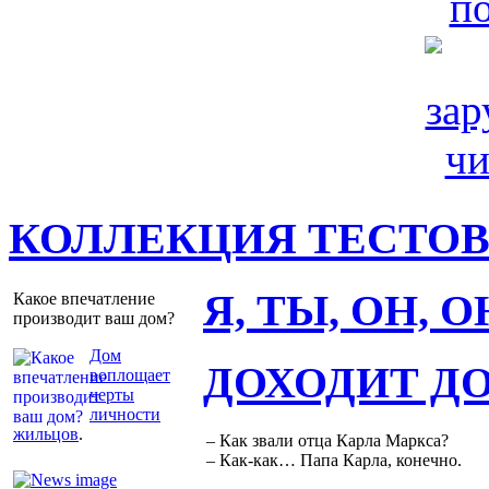
КОЛЛЕКЦИЯ ТЕСТО
Я, ТЫ, ОН, 
Какое впечатление
производит ваш дом?
Дом
ДОХОДИТ Д
воплощает
черты
личности
жильцов
.
– Как звали отца Карла Маркса?
– Как-как… Папа Карла, конечно.