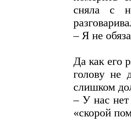
сняла с н
разговарива
– Я не обяза
Да как его 
голову не 
слишком дол
– У нас нет
«скорой по