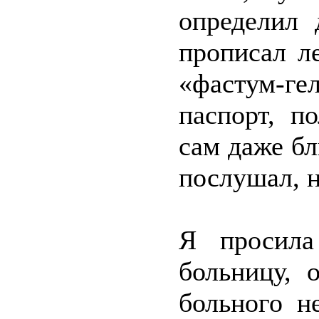
определил 
прописал л
«фастум-ге
паспорт, п
сам даже бл
послушал, н
Я просила
больницу, 
больного н