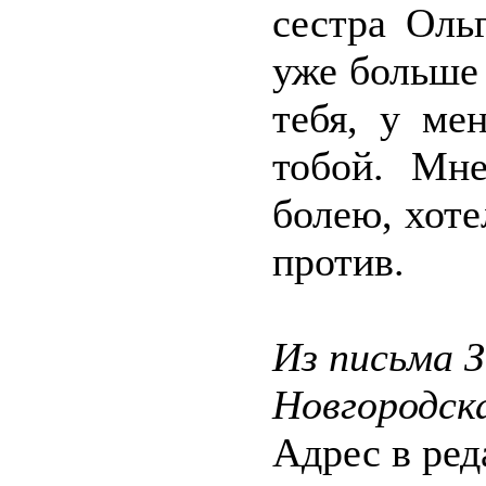
сестра Оль
уже больше 
тебя, у ме
тобой. Мн
болею, хоте
против.
Из письма З
Новгородск
Адрес в ре