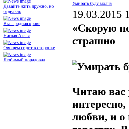
Умирать буду молча
Давайте жить дружно, но
19.03.2015 
отдельно
Вы – родная кровь
«Скорую п
Наглая Аглая
страшно
Овощем сидит в сторонке
Любимый порадовал
Читаю вас 
интересно,
любви, и о 