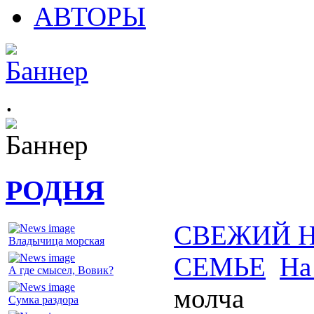
АВТОРЫ
.
РОДНЯ
СВЕЖИЙ 
Владычица морская
СЕМЬЕ
На
А где смысел, Вовик?
молча
Сумка раздора