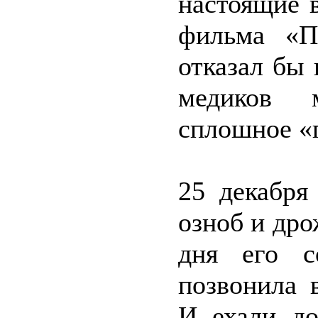
настоящие 
фильма «П
отказал бы
медиков 
сплошное «
25 декабря
озноб и дро
дня его с
позвонила 
И ехали до