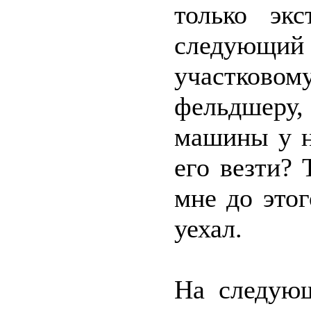
только эк
следующий
участково
фельдшеру
машины у н
его везти? 
мне до это
уехал.
На следую