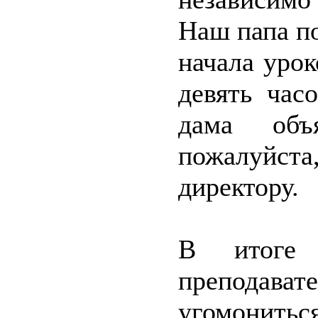
Наш папа п
начала урок
девять час
дама объ
пожалуйста
директору.
В итоге 
препода
угомонитьс