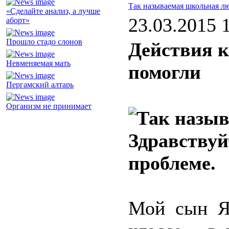
Так называемая школьная л
«Сделайте анализ, а лучше
23.03.2015 
аборт»
Прошло стадо слонов
Действия к
Невменяемая мать
помогли
Пергамский алтарь
Организм не принимает
Здравствуй
проблеме.
Мой сын Ян