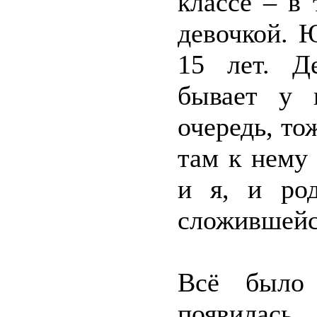
классе – в 
девочкой. 
15 лет. Д
бывает у 
очередь, то
там к нему
и я, и ро
сложившейс
Всё было
появил