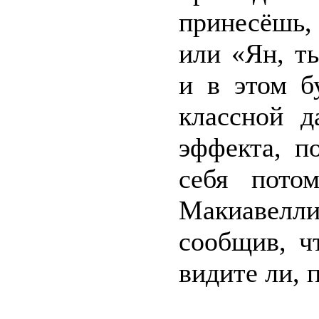
принесёшь, 
или «Ян, т
и в этом б
классной 
эффекта, п
себя потом
Макиавелл
сообщив, ч
видите ли, 