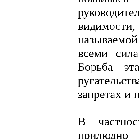
руководите
видимости
называемой
всеми сила
Борьба эт
ругательс
запретах и 
В частнос
прилюдно