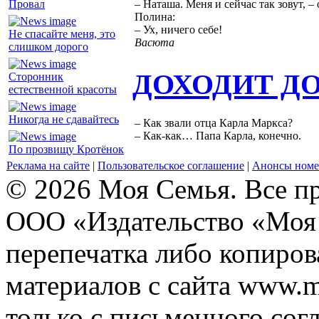
Провал
– Наташа. Меня и сейчас так зовут, –
Полина:
– Ух, ничего себе!
Не спасайте меня, это
Васюта
слишком дорого
ДОХОДИТ Д
Сторонник
естественной красоты
Никогда не сдавайтесь
– Как звали отца Карла Маркса?
– Как-как… Папа Карла, конечно.
По прозвищу Кротёнок
Реклама на сайте
|
Пользовательское соглашение
|
Анонсы номе
© 2026 Моя Семья. Все п
ООО «Издательство «Моя 
перепечатка либо копиро
материалов с сайта www.m
только с письменного согл