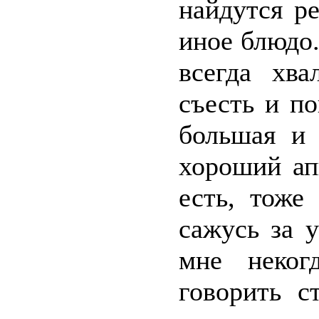
найдутся р
иное блюдо.
всегда хв
съесть и по
большая и 
хороший ап
есть, тоже
сажусь за 
мне неког
говорить с