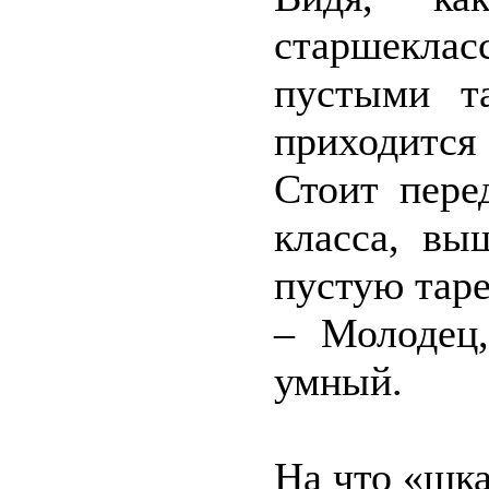
старшеклас
пустыми т
приходится
Стоит пере
класса, вы
пустую таре
– Молодец
умный.
На что «шка