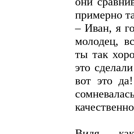
они сравни
примерно та
– Иван, я г
молодец, в
ты так хор
это сделали
вот это да
сомневала
качественно
Видя, ка