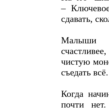
– Ключево
сдавать, ск
Малыши о
счастливее
чистую моне
съедать всё.
Когда начи
почти нет