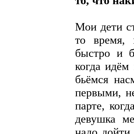
то, что нак
Мои дети с
то время,
быстро и б
когда идём
бьёмся нас
первыми, н
парте, ког
девушка ме
надо дойти