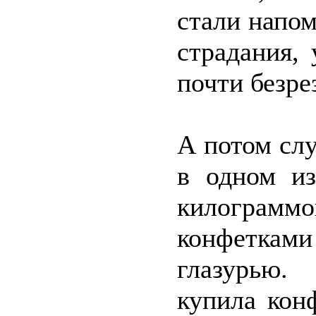
стали напо
страдания,
почти безре
А потом сл
в одном из
килограммо
конфеткам
глазурью.
купила кон