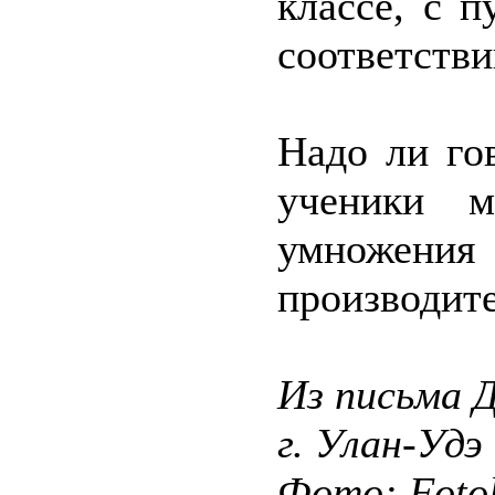
классе, с 
соответстви
Надо ли го
ученики м
умножен
производите
Из письма Д
г. Улан-Удэ
Фото: Fotol