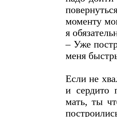
повернуть
моменту мо
я обязатель
– Уже постр
меня быстр
Если не хва
и сердито 
мать, ты ч
построилис