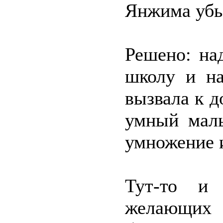
Янжима убьё
Решено: на
школу и на
вызвала к д
умный мал
умножение и
Тут-то и 
желающих