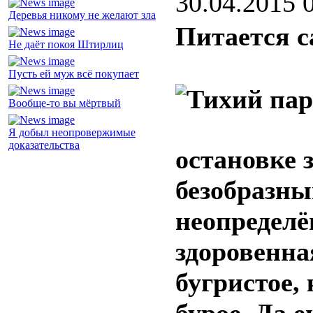
30.04.2015 
Деревья никому не желают зла
Питается са
Не даёт покоя Штирлиц
Пусть ей муж всё покупает
Вообще-то вы мёртвый
Я добыл неопровержимые
доказательства
остановке 
безобразны
неопределё
здоровенна
бугристое, 