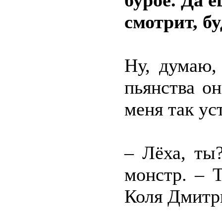
бурое. Да 
смотрит, б
Ну, думаю,
пьянства он
меня так ус
– Лёха, ты
монстр. – 
Коля Дмитр