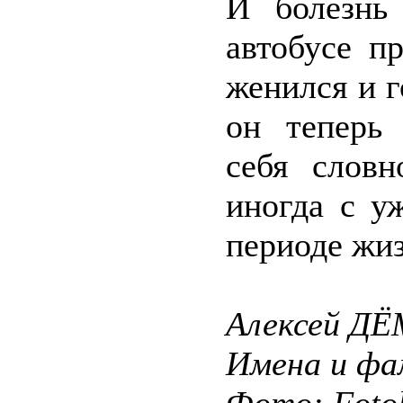
И болезнь
автобусе п
женился и г
он теперь
себя слов
иногда с у
периоде жиз
Алексей Д
Имена и фа