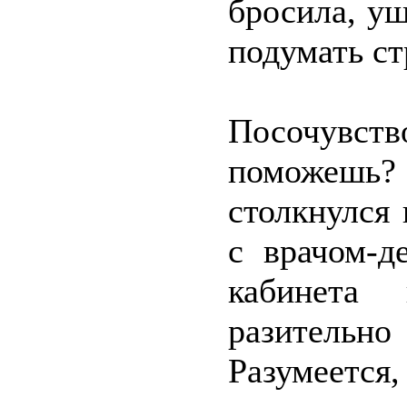
бросила, уш
подумать ст
Посочувст
поможешь?
столкнулся
с врачом-д
кабинета 
разитель
Разумеется,