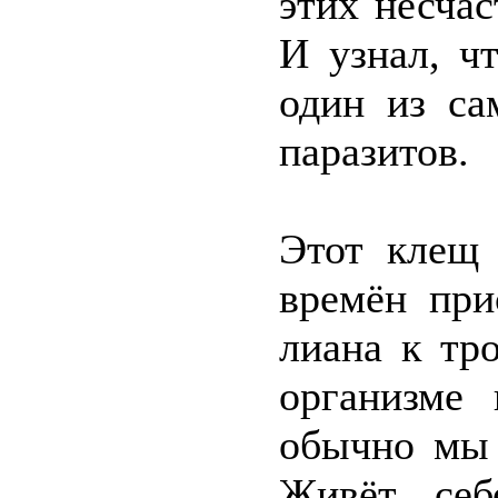
этих несча
И узнал, ч
один из са
паразитов.
Этот клещ 
времён при
лиана к тр
организме
обычно мы 
Живёт себ