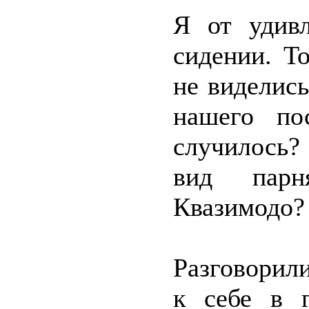
Я от удив
сидении. Т
не виделись
нашего по
случилось?
вид парн
Квазимодо?
Разговорили
к себе в г