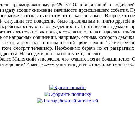
тели травмированному ребёнку? Основная ошибка родителей
 задачу входит снижение значимости происшедшего события. Пу
нок может рассказать об этом, отплакать и забыть. Второе, что н
ой ситуации его поведение было правильным и никто другой не
ть ребёнка от чувства отчуждённости. Почти все дети думают про 
снить, что это не так и что, к сожалению, не все взрослые глуб
чь от напрасных обвинений, например, отчима, которого девочка
а легко, а отмыть его потом от этой грязи трудно. Такие случа
 тоже смотрят телевизор. Необходимо беречь их от развратных
дростка. Не все дети, как вы понимаете, ангелы.
алес Милетский утверждал, что худших всегда большинство. Он
ми хорошие? И мы сможем защитить детей от насильников и соблаз