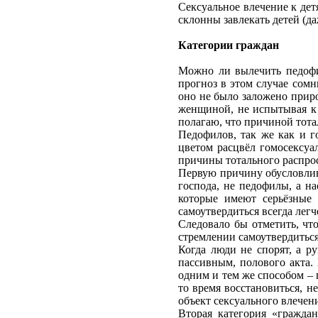
Сексуальное влечение к дет
склонны завлекать детей (д
Категории граждан
Можно ли вылечить педофил
прогноз в этом случае сомн
оно не было заложено прир
женщиной, не испытывая к 
полагаю, что причиной тот
Педофилов, так же как и 
цветом расцвёл гомосексуа
причины тотального распро
Первую причину обусловлив
господа, не педофилы, а н
которые имеют серьёзные 
самоутвердиться всегда легч
Следовало бы отметить, что
стремлении самоутвердитьс
Когда люди не спорят, а р
пассивным, полового акта. 
одним и тем же способом – 
то время восстановиться, н
объект сексуального влечен
Вторая категория «гражда