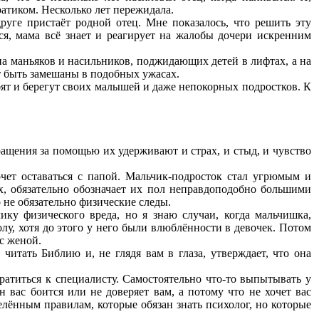
атиком. Несколько лет пережидала.
уге пристаёт родной отец. Мне показалось, что решить эту
ся, мама всё знает и реагирует на жалобы дочери искренним
на маньяков и насильников, поджидающих детей в лифтах, а на
т быть замешаны в подобных ужасах.
бят и берегут своих малышей и даже непокорных подростков. К
ращения за помощью их удерживают и страх, и стыд, и чувство
очет оставаться с папой. Мальчик-подросток стал угрюмым и
, обязательно обозначает их пол неправдоподобно большими
 не обязательно физические следы.
ику физического вреда, но я знаю случаи, когда мальчишка,
у, хотя до этого у него были влюблённости в девочек. Потом
с женой.
читать Библию и, не глядя вам в глаза, утверждает, что она
ратиться к специалисту. Самостоятельно что-то выпытывать у
 вас боится или не доверяет вам, а потому что не хочет вас
елённым правилам, которые обязан знать психолог, но которые