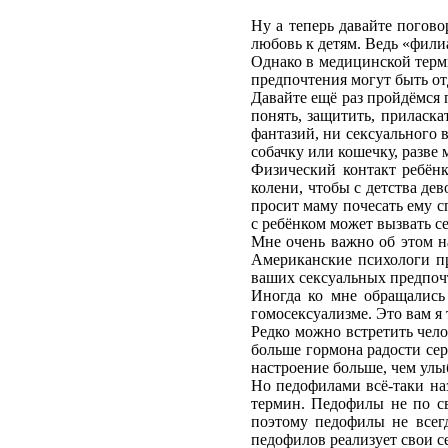
Ну а теперь давайте погово
любовь к детям. Ведь «фили
Однако в медицинской терми
предпочтения могут быть отд
Давайте ещё раз пройдёмся 
понять, защитить, приласка
фантазий, ни сексуального 
собачку или кошечку, разве
Физический контакт ребёнк
колени, чтобы с детства де
просит маму почесать ему с
с ребёнком может вызвать с
Мне очень важно об этом на
Американские психологи пре
ваших сексуальных предпочт
Иногда ко мне обращались
гомосексуализме. Это вам я 
Редко можно встретить чело
больше гормона радости сер
настроение больше, чем улы
Но педофилами всё-таки на
термин. Педофилы не по св
поэтому педофилы не всегд
педофилов реализует свои с