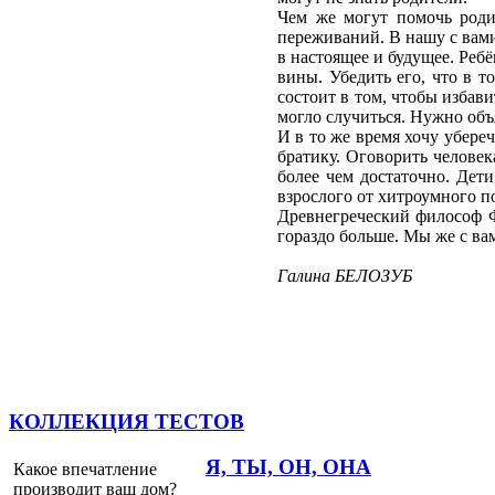
Чем же могут помочь роди
переживаний. В нашу с вами
в настоящее и будущее. Ребё
вины. Убедить его, что в т
состоит в том, чтобы избави
могло случиться. Нужно объя
И в то же время хочу убере
братику. Оговорить человек
более чем достаточно. Дети
взрослого от хитроумного по
Древнегреческий философ Ф
гораздо больше. Мы же с ва
Галина БЕЛОЗУБ
КОЛЛЕКЦИЯ ТЕСТОВ
Я, ТЫ, ОН, ОНА
Какое впечатление
производит ваш дом?