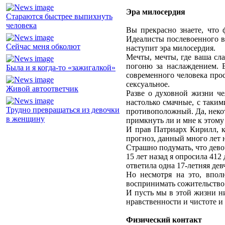
Эра милосердия
Стараются быстрее выпихнуть
человека
Вы прекрасно знаете, что 
Идеалисты послевоенного вр
Сейчас меня обколют
наступит эра милосердия.
Мечты, мечты, где ваша сла
погоню за наслаждением. 
Была и я когда-то «зажигалкой»
современного человека про
сексуальное.
Живой автоответчик
Разве о духовной жизни че
настолько смачные, с таки
Трудно превращаться из девочки
противоположный. Да, некот
в женщину
примкнуть ли и мне к этому
И прав Патриарх Кирилл, ко
прогноз, данный много лет 
Страшно подумать, что дево
15 лет назад я опросила 412
ответила одна 17-летняя дев
Но несмотря на это, вполн
воспринимать сожительство с
И пусть мы в этой жизни ни
нравственности и чистоте и 
Физический контакт