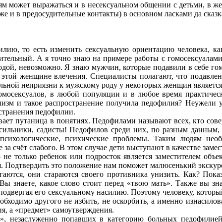
ям может выражаться и в несексуальном общении с детьми, в ж
аже и в предосудительные контакты) в основном ласками да сказк
ию, то есть изменить сексуальную ориентацию человека, как
ительный. А я точно знаю на примере работы с гомосексуалами
одой, невозможно. Я знаю мужчин, которые подавили в себе го
этой женщине влечения. Специалисты полагают, что подавлен
альной неприязни к мужскому роду у некоторых женщин являетс
гомосексуалов, в любой популяции и в любое время практиче
лизм и такое распространение получила педофилия? Неужели у
странения педофилии.
ает путаница в понятиях. Педофилами называют всех, кто сове
асильники, садисты! Педофилов среди них, по разным данным, 
психологические, психические проблемы. Таким людям необх
е за счёт слабого. В этом случае дети выступают в качестве замес
 не только ребенок или подросток является заместителем объек
я. Подтвердить это положение нам поможет малюсенький экскур
угаются, они стараются своего противника унизить. Как? Пока
Вы знаете, какое слово стоит перед «твою мать». Также вы зн
подвергая его сексуальному насилию. Поэтому человеку, котор
еобходимо другого не избить, не оскорбить, а именно изнасилов
ия, а «предмет» самоутверждения.
н», незаслуженно попавших в категорию больных педофилией