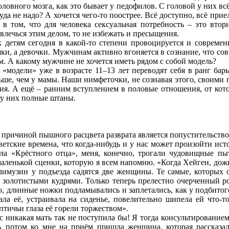
оловного мозга, как это бывает у педофилов. С головой у них вс
куда не надо? А хочется чего-то поострее. Всё доступно, всё при
 в том, что для человека сексуальная потребность – это вто
увлечься этим делом, то не избежать и пресыщения.
 детям сегодня в какой-то степени провоцируется и современ
шки, а девочки. Мужчинам активно вгоняется в сознание, что со
. А какому мужчине не хочется иметь рядом с собой модель?
и «модели» уже в возрасте 11–13 лет переводят себя в ранг б
ше, чем у мамы. Наши нимфеточки, не сознавая этого, своими 
сия. А ещё – ранним вступлением в половые отношения, от кот
 у них полные штаны.
 причиной пышного расцвета разврата является попустительство
оветские времена, что когда-нибудь и у нас может произойти ис
ла «Крёстного отца», меня, конечно, трогали чудовищные пы
маленькой сценки, которую я всем напомню. «Когда Хейген, до
лимузин у подъезда садятся две женщины. Те самые, которых 
 с золотистыми кудрями. Только теперь прелестно очерченный 
ю, длинные ножки подламывались и заплетались, как у подбитого
ла её, устраивала на сиденье, повелительно шипела ей что-то
тичьи глаза её горели торжеством».
нас никакая мать так не поступила бы! Я тогда консультирование
потом ко мне на приём пришла женщина, которая рассказала,