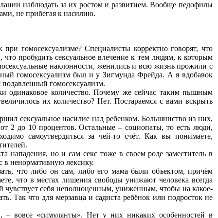
елании наблюдать за их ростом и развитием. Вообще педофилы
ами, не прибегая к насилию.
 при гомосексуализме? Специалисты корректно говорят, что
, что пробудить сексуальное влечение к тем людям, к которым
мосексуальные наклонности, женились и всю жизнь прожили с
ный гомосексуализм был и у Зигмунда Фрейда. А я вдобавок
я подавленный гомосексуализм.
ски одинаковое количество. Почему же сейчас таким пышным
величилось их количество? Нет. Постараемся с вами вскрыть
ршил сексуальное насилие над ребенком. Большинство из них,
от 2 до 10 процентов. Остальные – социопаты, то есть люди,
одимо самоутвердиться за чей-то счёт. Как вы понимаете,
тителей.
та нападения, но и сам секс тоже в своем роде заместитель в
с в ненормативную лексику.
зать, что либо он сам, либо его мама были объектом, причём
аете, что в местах лишения свободы унижают человека всегда
ый чувствует себя неполноценным, униженным, чтобы на какое-
ать. Так что для мерзавца и садиста ребёнок или подросток не
, – вовсе «симулянты». Нет у них никаких особенностей в