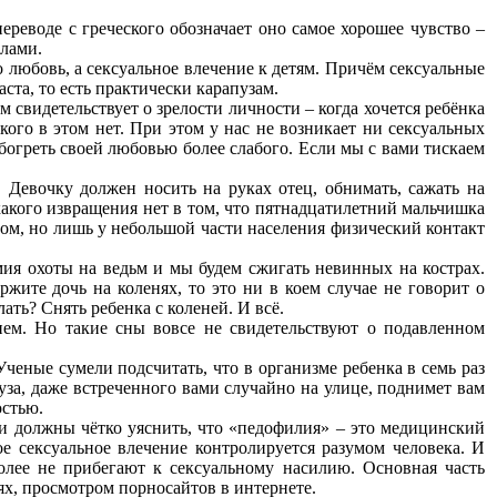
ереводе с греческого обозначает оно самое хорошее чувство –
илами.
 любовь, а сексуальное влечение к детям. Причём сексуальные
ста, то есть практически карапузам.
 свидетельствует о зрелости личности – когда хочется ребёнка
кого в этом нет. При этом у нас не возникает ни сексуальных
богреть своей любовью более слабого. Если мы с вами тискаем
 Девочку должен носить на руках отец, обнимать, сажать на
какого извращения нет в том, что пятнадцатилетний мальчишка
том, но лишь у небольшой части населения физический контакт
емия охоты на ведьм и мы будем сжигать невинных на кострах.
жите дочь на коленях, то это ни в коем случае не говорит о
ть? Снять ребенка с коленей. И всё.
ем. Но такие сны вовсе не свидетельствуют о подавленном
ченые сумели подсчитать, что в организме ребенка в семь раз
пуза, даже встреченного вами случайно на улице, поднимет вам
остью.
 должны чётко уяснить, что «педофилия» – это медицинский
е сексуальное влечение контролируется разумом человека. И
олее не прибегают к сексуальному насилию. Основная часть
х, просмотром порносайтов в интернете.