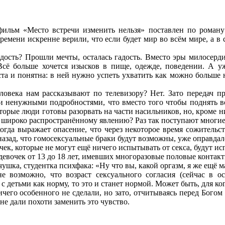
фильм «Место встречи изменить нельзя» поставлен по роману
емени искренне верили, что если будет мир во всём мире, а в 
дость? Прошли мечты, осталась гадость. Вместо эры милосерди
Всё больше хочется изысков в пище, одежде, поведении. А у
ста и понятна: в ней нужно успеть ухватить как можно больше
ловека нам рассказывают по телевизору? Нет. Зато передач 
ми ненужными подробностями, что вместо того чтобы поднять в
орые люди готовы разорвать на части насильников, но, кроме них
 широко распространённому явлению? Раз так поступают многие, 
гда выражает опасение, что через некоторое время сожительст
назад, что гомосексуальные браки будут возможны, уже оправдал
чек, которые не могут ещё ничего испытывать от секса, будут 
 девочек от 13 до 18 лет, имевших многоразовые половые контакты
чушка, студентка психфака: «Ну что вы, какой оргазм, я же ещё м
е возможно, что возраст сексуального согласия (сейчас в о
 детьми как норму, то это и станет нормой. Может быть, для ког
чего особенного не сделали, но зато, отчитываясь перед Богом 
не дали похоти заменить это чувство.