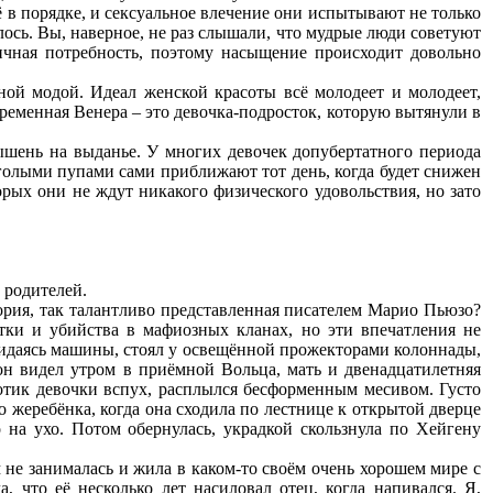
ё в порядке, и сексуальное влечение они испытывают не только
елось. Вы, наверное, не раз слышали, что мудрые люди советуют
ричная потребность, поэтому насыщение происходит довольно
ной модой. Идеал женской красоты всё молодеет и молодеет,
временная Венера – это девочка-подросток, которую вытянули в
арышень на выданье. У многих девочек допубертатного периода
голыми пупами сами приближают тот день, когда будет снижен
орых они не ждут никакого физического удовольствия, но зато
 родителей.
тория, так талантливо представленная писателем Марио Пьюзо?
тки и убийства в мафиозных кланах, но эти впечатления не
жидаясь машины, стоял у освещённой прожекторами колоннады,
он видел утром в приёмной Вольца, мать и двенадцатилетняя
ротик девочки вспух, расплылся бесформенным месивом. Густо
 жеребёнка, когда она сходила по лестнице к открытой дверце
 на ухо. Потом обернулась, украдкой скользнула по Хейгену
м не занималась и жила в каком-то своём очень хорошем мире с
 что её несколько лет насиловал отец, когда напивался. Я,