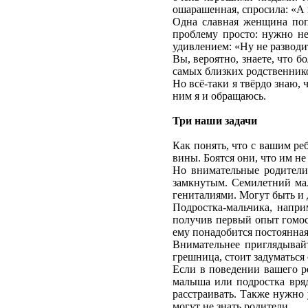
ошарашенная, спросила: «А 
Одна славная женщина попр
проблему просто: нужно не
удивлением: «Ну не разводит
Вы, вероятно, знаете, что 
самых близких родственнико
Но всё-таки я твёрдо знаю,
ним я и обращаюсь.
Три наши задачи
Как понять, что с вашим ре
вины. Боятся они, что им н
Но внимательные родители 
замкнутым. Семилетний мал
гениталиями. Могут быть и 
Подростка-мальчика, напри
получив первый опыт гомос
ему понадобится постоянная
Внимательнее приглядывайт
грешница, стоит задуматься
Если в поведении вашего р
малыша или подростка вряд 
расстраивать. Также нужно 
могут не знать родители.