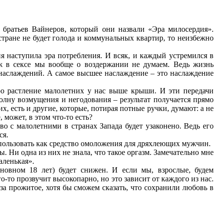
 братьев Вайнеров, который они назвали «Эра милосердия».
стране не будет голода и коммунальных квартир, то неизбежно
я наступила эра потребления. И всяк, и каждый устремился в
ж в сексе мы вообще о воздержании не думаем. Ведь жизнь
 наслаждений. А самое высшее наслаждение – это наслаждение
про растление малолетних у нас выше крыши. И эти передачи
олну возмущения и негодования – результат получается прямо
, есть и другие, которые, потирая потные ручки, думают: а не
может, в этом что-то есть?
во с малолетними в странах Запада будет узаконено. Ведь его
ся.
использовать как средство омоложения для дряхлеющих мужчин.
. Ни одна из них не знала, что такое оргазм. Замечательно мне
аленькая».
сновном 18 лет) будет снижен. И если мы, взрослые, будем
о-то прозвучит высокопарно, но это зависит от каждого из нас.
за прожитое, хотя бы сможем сказать, что сохранили любовь в