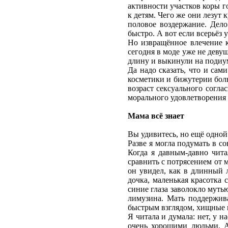
активности участков коры г
к детям. Чего же они лезут 
половое воздержание. Дело
быстро. А вот если всерьёз 
Но извращённое влечение к
сегодня в моде уже не деву
длину и выкинули на подиум
Да надо сказать, что и сам
косметики и бижутерии боль
возраст сексуального согла
морального удовлетворения
Мама всё знает
Вы удивитесь, но ещё одной
Разве я могла подумать в с
Когда я давным-давно чита
сравнить с потрясением от 
он увидел, как в длинный 
дочка, маленькая красотка
синие глаза заволокло муть
лимузина. Мать поддержива
быстрым взглядом, хищные п
Я читала и думала: нет, у 
очень хорошими людьми. А 