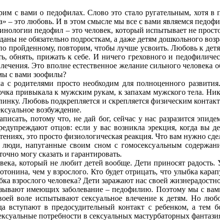
рим с вами о педофилах. Слово это стало ругательным, хотя в п
а» – это любовь. И в этом смысле мы все с вами являемся педоф
нологии педофил – это человек, который испытывает не просто
аны не обязательно подросткам, а даже детям дошкольного возра
по пройденному, повторим, чтобы лучше усвоить. Любовь к детям
ть, обнять, прижать к себе. И ничего греховного и педофиличес
влечения. Это вполне естественное желание сильного человека о
 мы с вами зоофилы?
а с родителями просто необходим для полноценного развития.
вочка привыкала к мужским рукам, к запахам мужского тела. Ни
пинку. Любовь подкрепляется и скрепляется физическим контак
ексуальное возбуждение.
писать, потому что, не дай бог, сейчас у нас разразится эпид
дупреждают отцов: если у вас возникла эрекция, когда вы дер
ениях, это просто физиологическая реакция. Что вам нужно сдела
 люди, напуганные своим сном с гомосексуальным содержани
точно могу сказать и гарантировать.
века, который не любит детей вообще. Дети приносят радость. У
отонина, чем у взрослого. Кто будет отрицать, что улыбка кара
бка взрослого человека? Дети заражают нас своей жизнерадостн
зывают имеющих заболевание – педофилию. Поэтому мы с вами
оей воле испытывают сексуальное влечение к детям. Но любо
а вступают в предосудительный контакт с ребенком, а тем б
ексуальные потребности в сексуальных мастурбаторных фантазия