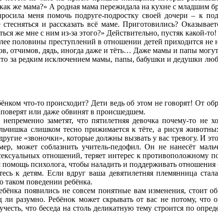
как же мама?» А родная мама пережидала на кухне с младшим бр
осила меня помочь подруге-подростку своей дочери – к подр
 стесняться и рассказать всё маме. Приготовились? Оказывает
ься же мне с ним из-за этого?» Действительно, пустяк какой-то!
более половины преступлений в отношении детей приходится не 
в, отчимов, дядь, иногда даже и тёть… Даже мамы и папы могу
 что за редким исключением мамы, папы, бабушки и дедушки лю
бёнком что-то происходит? Дети ведь об этом не говорят! От об
е поверят или даже обвинят в происшедшем.
непременно заметят, что пятилетняя девочка почему-то не х
ьчишка слишком тесно прижимается к тёте, а рисуя животных
другие «звоночки», которые должны вызвать у вас тревогу. И это
мер, может соблазнить учитель-педофил. Он не нанесёт мальч
ексуальных отношений, теряет интерес к противоположному пол
 помощь психолога, чтобы наладить и поддерживать отношения 
есь к детям. Если вдруг ваша девятилетняя племянница стала 
 о таком поведении ребёнка.
ебёнка появились не совсем понятные вам изменения, стоит об
ли разумно. Ребёнок может скрывать от вас не потому, что он
учесть, что беседа на столь деликатную тему строится по опред