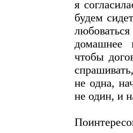
я согласил
будем сидет
любовать
домашнее 
чтобы дого
спрашивать,
не одна, на
не один, и 
Поинтере