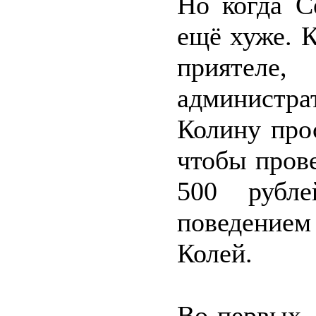
Но когда С
ещё хуже. К
приятел
администрат
Колину про
чтобы прове
500 рубле
поведение
Колей.
Во-первых