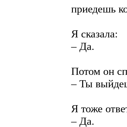
приедешь ко
Я сказала:
– Да.
Потом он с
– Ты выйде
Я тоже отве
– Да.