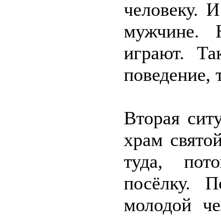
человеку. И
мужчине. 
играют. Та
поведение, 
Вторая сит
храм свято
туда, пот
посёлку. 
молодой че