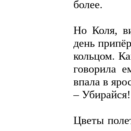
более.
Но Коля, в
день припёр
кольцом. Ка
говорила е
впала в яро
– Убирайся!
Цветы поле