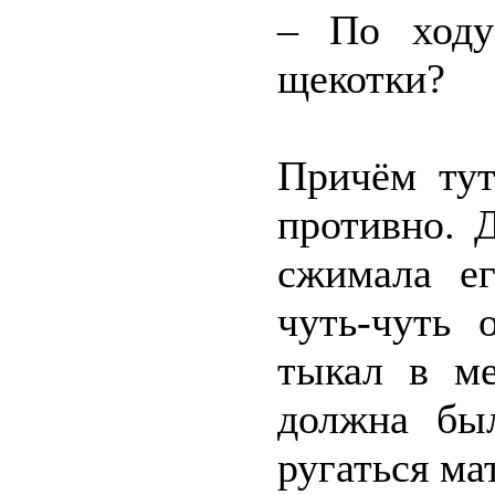
– По ходу
щекотки?
Причём тут
противно. 
сжимала е
чуть-чуть 
тыкал в м
должна был
ругаться ма