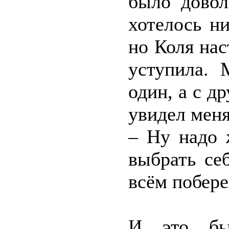
было довол
хотелось н
но Коля нас
уступила. 
один, а с д
увидел меня
– Ну надо 
выбрать се
всём побер
И это был