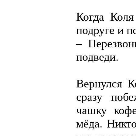
Когда Коля
подруге и п
– Перезвон
подведи.
Вернулся К
сразу поб
чашку коф
мёда. Никто