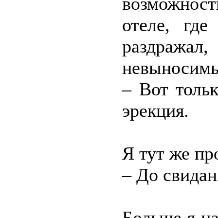
возможност
отеле, где
раздража
невыносимы
– Вот толь
эрекция.
Я тут же пр
– До свидан
Больше я на