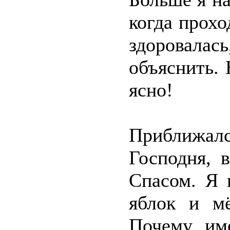
когда прохо
здоровалас
объяснить. 
ясно!
Приближал
Господня, 
Спасом. Я 
яблок и мё
Почему им