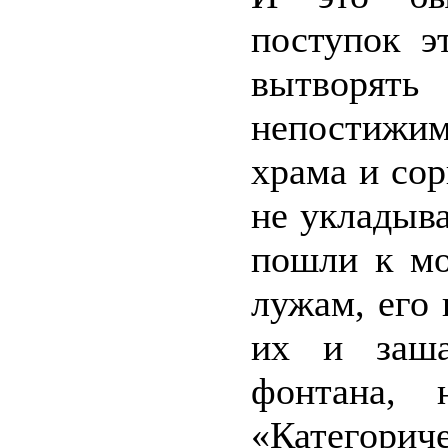
поступок э
вытворят
непостижи
храма и сор
не укладыва
пошли к мо
лужам, его
их и заша
фонтана, 
«Категори