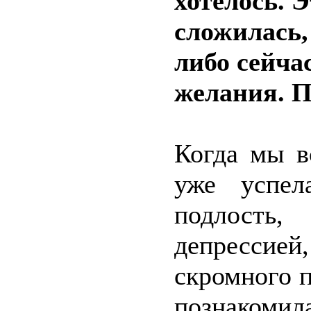
хотелось. 
сложилась,
либо сейчас
желания. П
Когда мы в
уже успел
подлость,
депрессие
скромного п
познакоми