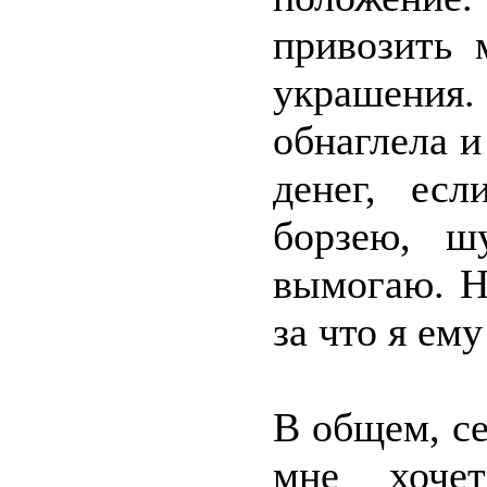
привозить 
украшения
обнаглела и
денег, ес
борзею, ш
вымогаю. Н
за что я ем
В общем, се
мне хочет