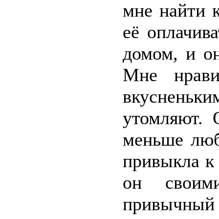
мне найти 
её оплачив
домом, и о
Мне нрави
вкусненьки
утомляют. 
меньше люб
привыкла к
он своим
привычный 