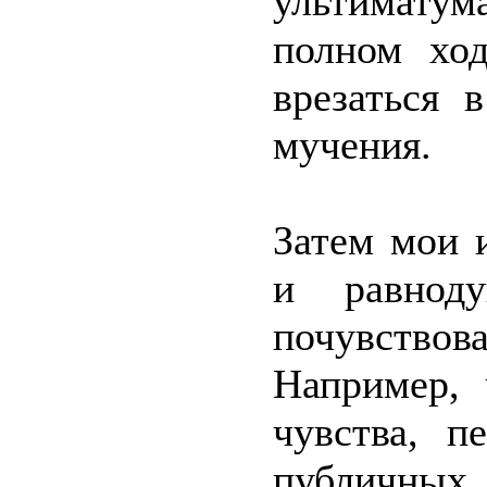
ультиматум
полном хо
врезаться 
мучения.
Затем мои 
и равнод
почувствова
Например,
чувства, п
публичных