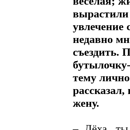
весёлая; ж
вырастили 
увлечение 
недавно мн
съездить. 
бутылочку-
тему личн
рассказал,
жену.
– Лёха, ты