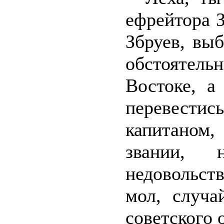
ефрейтора З
Збруев, вы
обстоятель
Востоке, а
перевест
капитаном,
звании, 
недовольст
мол, случа
советского 