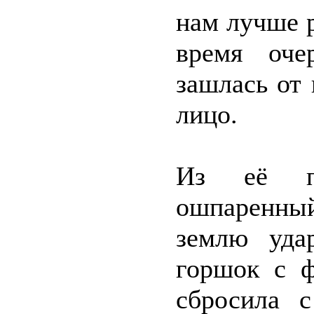
нам лучше р
время оче
зашлась от 
лицо.
Из её п
ошпаренны
землю удар
горшок с ф
сбросила с