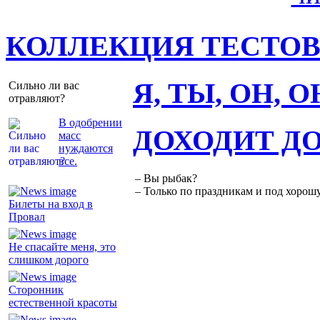
КОЛЛЕКЦИЯ ТЕСТО
Я, ТЫ, ОН, 
Сильно ли вас
отравляют?
В одобрении
ДОХОДИТ Д
масс
нуждаются
все.
– Вы рыбак?
– Только по праздникам и под хорошу
Билеты на вход в
Провал
Не спасайте меня, это
слишком дорого
Сторонник
естественной красоты