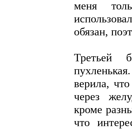
меня тол
использовал
обязан, поэ
Третьей 
пухленькая
верила, чт
через жел
кроме разн
что интере