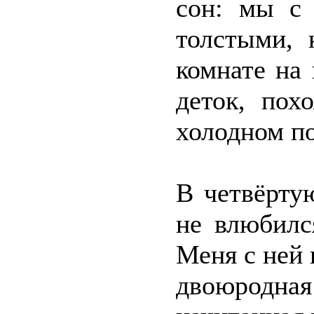
сон: мы с 
толстыми, 
комнате на
деток, пох
холодном по
В четвёртую
не влюбилс
Меня с ней 
двоюродная