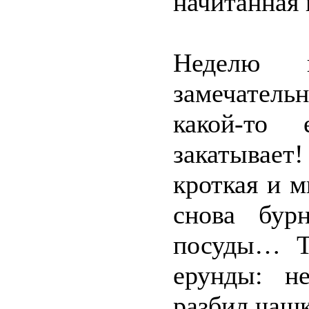
начитанная 
Неделю в
замечатель
какой-то
закатывает!
кроткая и м
снова бур
посуды… Та
ерунды: н
разбил чашк