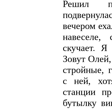
Решил п
подвернула
вечером еха
навеселе,
скучает. Я
Зовут Олей,
стройные, 
с ней, хо
станции пр
бутылку ви