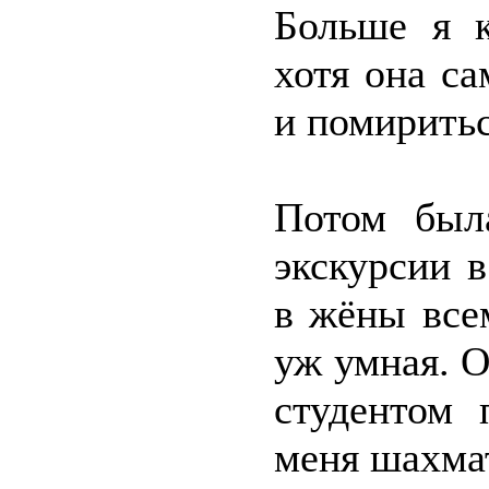
Больше я к
хотя она са
и помиритьс
Потом был
экскурсии в
в жёны все
уж умная. О
студентом 
меня шахмат