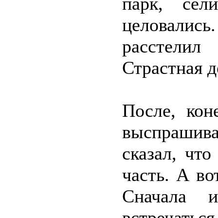
парк, сел
целовались
расстели
Страстная д
После, кон
выспрашив
сказал, что
часть. А во
Сначала 
встречатьс