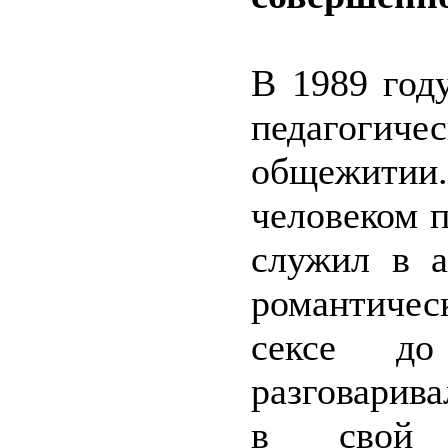
В 1989 год
педагоги
общежитии
человеком 
служил в 
романтиче
сексе д
разговарив
в свой 