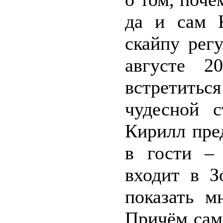
да и сам 
скайпу рег
августе 2
встретитьс
чудесной с
Кирилл пре
в гости –
входит в З
показать м
Причём сам 