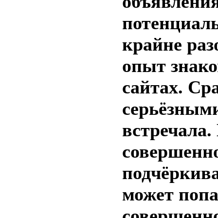
объявления
потенциаль
крайне раз
опыт знако
сайтах. Ср
серьёзными
встречала.
совершенно
подчёркива
может поп
совершенно