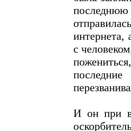
последнюю 
отправилас
интернета, 
с человеком
пожениться
последн
перезванива
И он при в
оскорбител