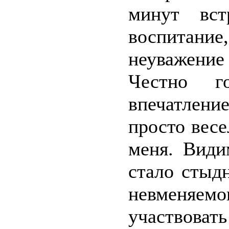
минут вст
воспитан
неуважени
Честно г
впечатлени
просто весе
меня. Види
стало стыд
невменяе
участвоват