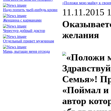
«Положи мою майку к свои
11.11.2015 
Надо попить чьей-нибудь крови
Женщина с карманами
Оказываетс
Чересчур добрый доктор
желания
Отдельный привет мужчинам
Мама, вытащи меня отсюда
Здравствуй
Семья»! П
«Поймал и 
автор кото