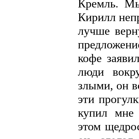
Кремль. Мы
Кирилл непр
лучше верн
предложен
кофе заяви
люди вокр
злыми, он в
эти прогулк
купил мне 
этом щедрос