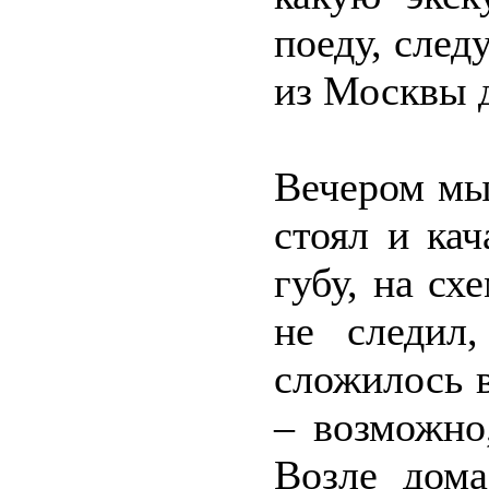
поеду, след
из Москвы 
Вечером мы
стоял и ка
губу, на сх
не следил
сложилось в
– возможно,
Возле дом