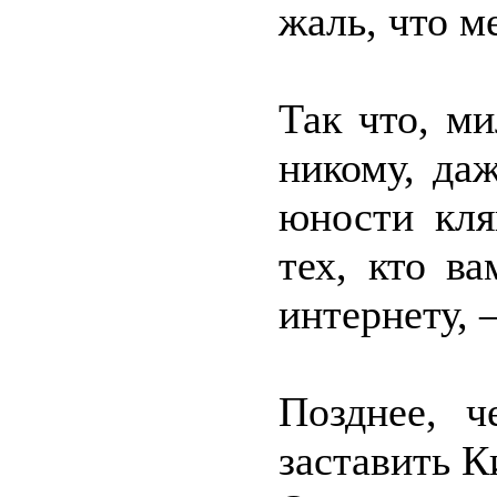
жаль, что м
Так что, м
никому, да
юности кля
тех, кто в
интернету, 
Позднее, ч
заставить К