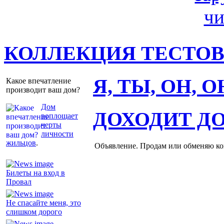
КОЛЛЕКЦИЯ ТЕСТО
Я, ТЫ, ОН, 
Какое впечатление
производит ваш дом?
Дом
ДОХОДИТ Д
воплощает
черты
личности
жильцов
.
Объявление. Продам или обменяю ков
Билеты на вход в
Провал
Не спасайте меня, это
слишком дорого