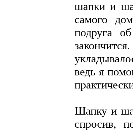
шапки и ша
самого дом
подруга о
закончит
укладывало
ведь я помо
практическ
Шапку и ша
спросив, 