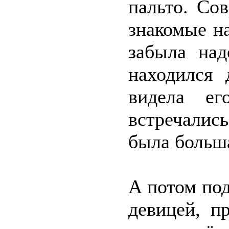
пальто. Со
знакомые н
забыла над
находился 
видела ег
встречалис
была больш
А потом под
девицей, п