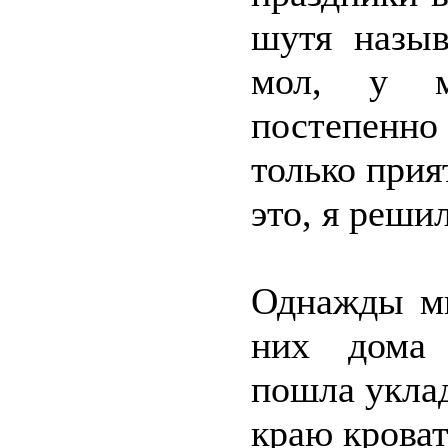
шутя назы
мол, у м
постепенн
только прия
это, я реши
Однажды мы
них дома 
пошла уклад
краю кроват