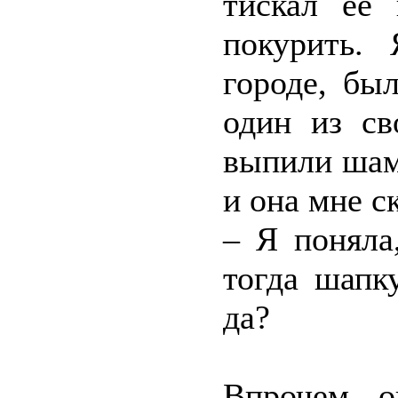
тискал её
покурить.
городе, бы
один из св
выпили шам
и она мне с
– Я поняла
тогда шапк
да?
Впрочем, о