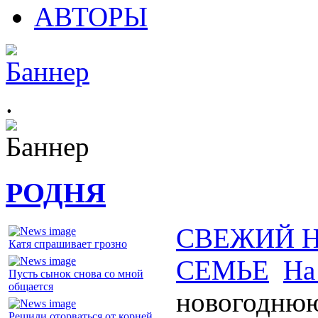
АВТОРЫ
.
РОДНЯ
СВЕЖИЙ 
Катя спрашивает грозно
СЕМЬЕ
На
Пусть сынок снова со мной
общается
новогоднюю
Решили оторваться от корней