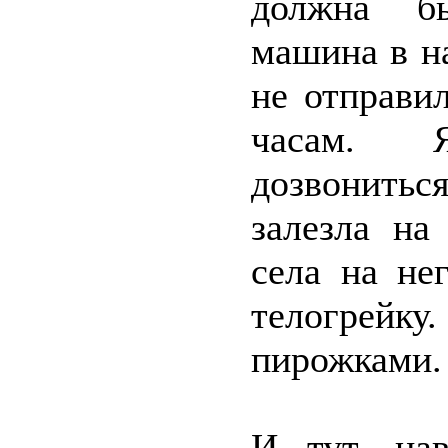
должна бы
машина в н
не отправи
часам. 
дозвонить
залезла на
села на не
телогрейку
пирожками.
И тут, нав