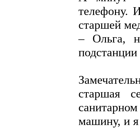
телефону. 
старшей ме
– Ольга, н
подстанции 
Замечате
старшая с
санитарно
машину, и я