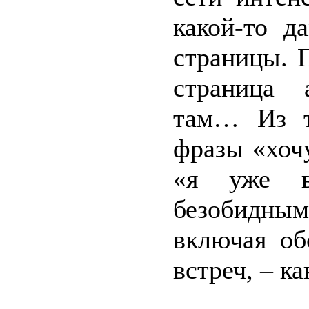
какой-то д
страницы. 
страница 
там… Из т
фразы «хочу
«я уже в
безобидным
включая о
встреч, – ка