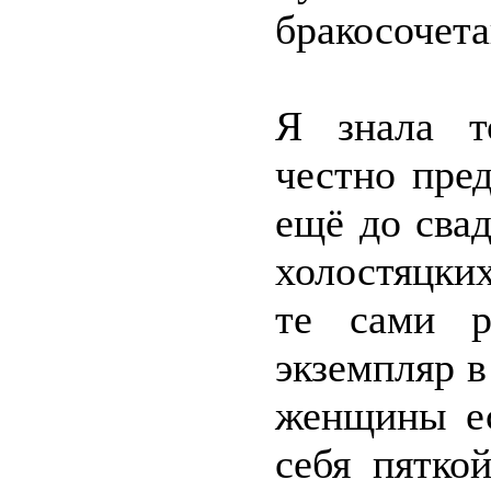
бракосочет
Я знала т
честно пре
ещё до свад
холостяцки
те сами р
экземпляр в
женщины ес
себя пятко