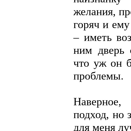
желания, пр
горяч и ему
– иметь во
ним дверь 
что уж он б
проблемы.
Наверное,
подход, но 
для меня лу