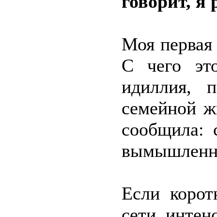
говорит, я 
Моя первая 
С чего эт
идиллия, 
семейной ж
сообщила: 
вымышленное
Если корот
сети интен