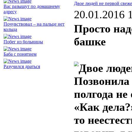
Двое людей не первой свеж
Вас разыщут по домашнему
20.01.2016 
адресу
Почувствовал – на пальце нет
Просто над
кольца
башке
Побег из больницы
Баба с понятием
Разучился драться
Позвонила 
полгода не
«Как дела?
то неестес