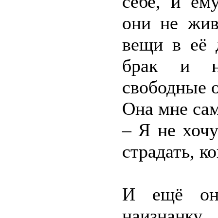
себе, и ем
они не жив
вещи в её 
брак и н
свободные 
Она мне сам
– Я не хоч
страдать, к
И ещё она
наизнанку