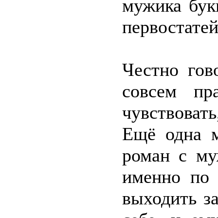
мужика бук
первостате
Честно гов
совсем пр
чувствоват
Ещё одна м
роман с му
именно по 
выходить з