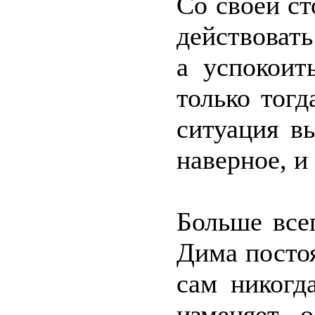
Со своей ст
действоват
а успокоит
только тог
ситуация в
наверное, и
Больше все
Дима постоя
сам никогд
изменяет, 