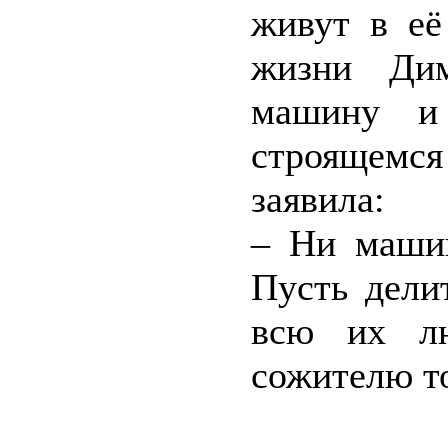
живут в её
жизни Дим
машину и 
строящемся
заявила:
– Ни машин
Пусть дели
всю их лю
сожителю то