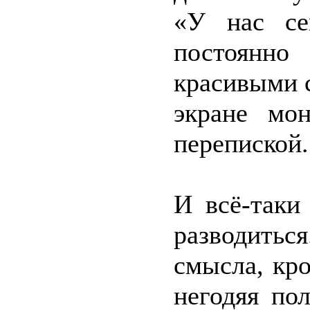
«У нас се
постоянно
красивыми с
экране мо
перепиской.
И всё-таки
разводить
смысла, кро
негодяя по