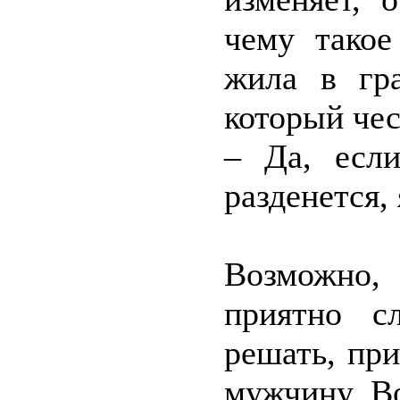
чему такое
жила в гр
который чес
– Да, есл
разденется,
Возможно,
приятно с
решать, пр
мужчину. Во