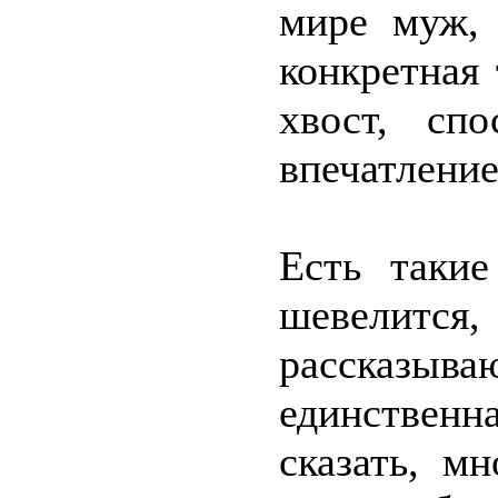
мире муж, 
конкретная 
хвост, сп
впечатлени
Есть таки
шевелится,
рассказы
единствен
сказать, м