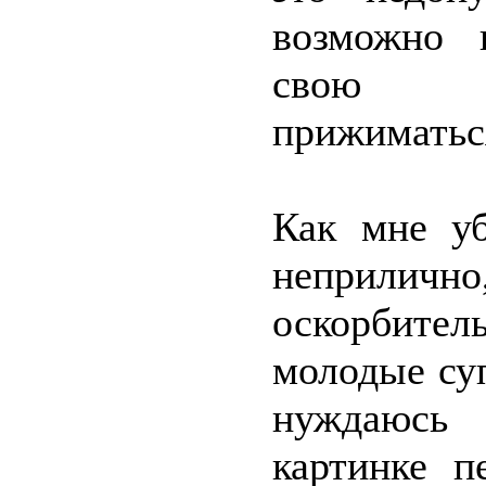
возможно 
свою се
прижиматься
Как мне уб
неприлично
оскорбител
молодые суп
нуждаюсь
картинке п