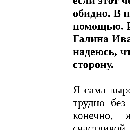
если этот ч
обидно. В 
помощью. И
Галина Ива
надеюсь, ч
сторону.
Я сама выро
трудно без
конечно, 
счастливо