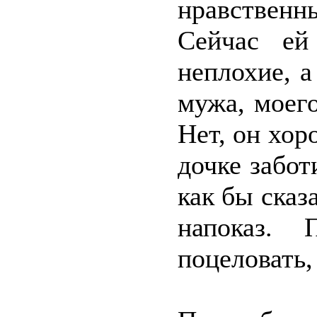
нравствен
Сейчас ей
неплохие, а
мужа, моег
Нет, он хор
дочке забот
как бы ска
напоказ. 
поцеловать,