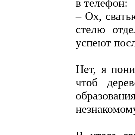
в телефон:
– Ох, сват
стелю отде
успеют посл
Нет, я пон
чтоб дере
образовани
незнакомому