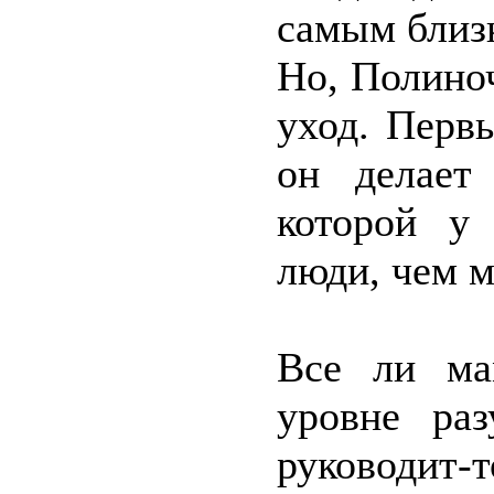
самым близк
Но, Полино
уход. Перв
он делает
которой у 
люди, чем м
Все ли ма
уровне ра
руковод