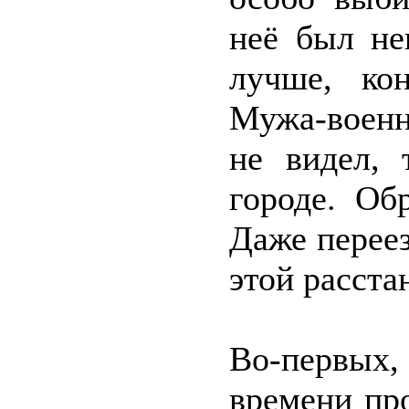
неё был не
лучше, ко
Мужа-военн
не видел, 
городе. Об
Даже переез
этой расста
Во-первых,
времени про