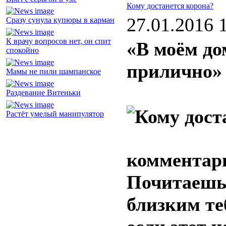
Кому достанется корона?
27.01.2016 
Сразу сунула купюры в карман
К врачу вопросов нет, он спит
«В моём до
спокойно
прилично»
Мамы не пили шампанское
Раздевание Витеньки
Растёт умелый манипулятор
комментари
Почитаешь 
близким те