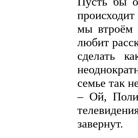
Пусть бы о
происходит
мы втроём 
любит расс
сделать к
неоднократ
семье так н
– Ой, Поли
телевидени
завернут.