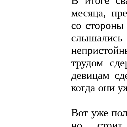
В итоге св
месяца, пр
со стороны
слышались
непристой
трудом сд
девицам сд
когда они у
Вот уже пол
но стоит