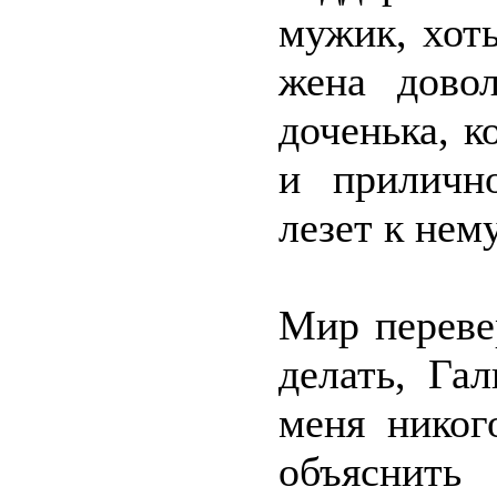
мужик, хоть
жена дово
доченька, 
и приличн
лезет к нем
Мир переве
делать, Га
меня никог
объяснит