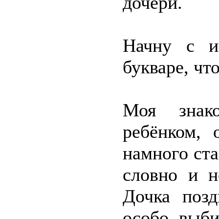
дочери.
Начну с и
букваре, чт
Моя знак
ребёнком,
намного ста
словно и н
Дочка позд
особо выби