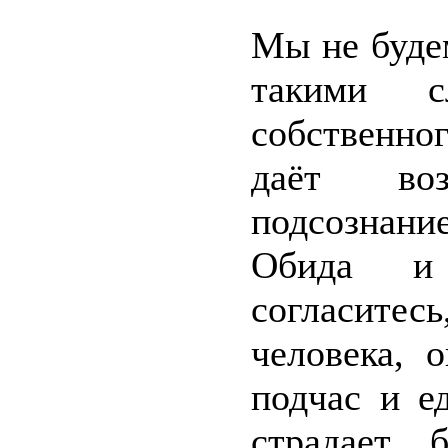
Мы не буде
такими 
собственног
даёт во
подсознани
Обида и 
согласитес
человека, 
подчас и е
страдает 