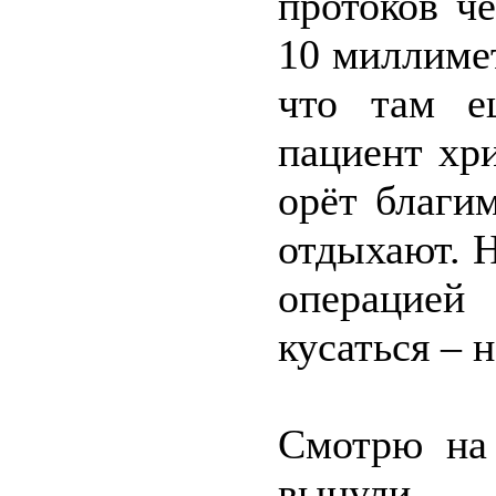
протоков ч
10 миллиме
что там е
пациент хри
орёт благи
отдыхают. Н
операцией
кусаться – 
Смотрю на 
вынули, – 