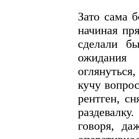
Зато сама 
начиная пр
сделали бы
ожидания
оглянуться,
кучу вопрос
рентген, с
раздевалк
говоря, да