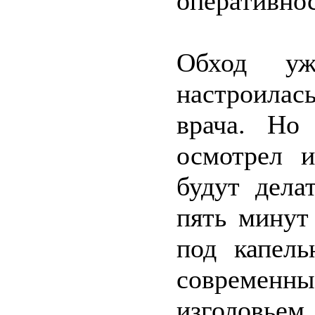
оперативнос
Обход уж
настроилас
врача. Но
осмотрел и
будут дела
пять минут
под капель
современн
изголовье