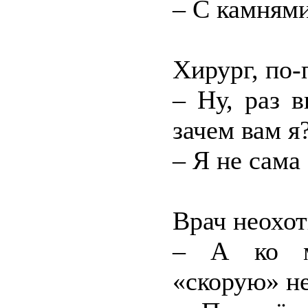
– С камнями
Хирург, по-
– Ну, раз 
зачем вам я
– Я не сама
Врач неохот
– А ко м
«скорую» н