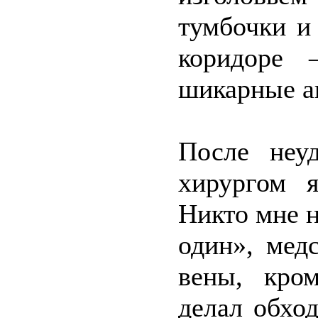
тумбочки и
коридоре 
шикарные а
После неу
хирургом я
Никто мне н
один», мед
вены, кро
делал обхо