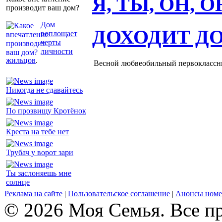
Я, ТЫ, ОН, 
производит ваш дом?
Дом
ДОХОДИТ Д
воплощает
черты
личности
жильцов
.
Весной любвеобильный первоклассник
Никогда не сдавайтесь
По прозвищу Кротёнок
Креста на тебе нет
Трубач у ворот зари
Ты заслоняешь мне
солнце
Реклама на сайте
|
Пользовательское соглашение
|
Анонсы номе
© 2026 Моя Семья. Все п