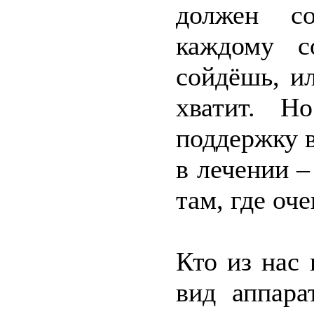
должен со
каждому с
сойдёшь, и
хватит. Н
поддержку в
в лечении –
там, где оч
Кто из нас
вид аппара