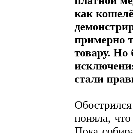
платной м
как кошелё
демонстрир
примерно т
товару. Но
исключения
стали прав
Обострился 
поняла, что
Пока собир