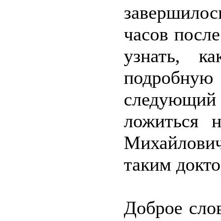
завершило
часов посл
узнать, к
подробную 
следующий
ложиться 
Михайлович
таким докто
Доброе сло