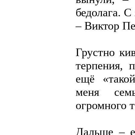
бедолага. С
– Виктор Пе
Грустно ки
терпения, 
ещё «тако
меня сем
огромного т
Дальше – е