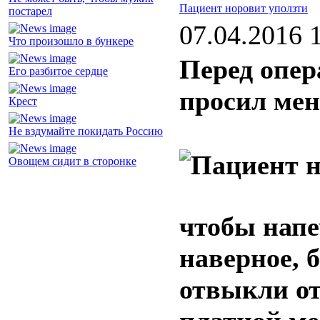
Пациент норовит уползти
постарел
07.04.2016 
Что произошло в бункере
Перед опер
Его разбитое сердце
просил мен
Крест
Не вздумайте покидать Россию
Овощем сидит в сторонке
чтобы напе
наверное, 
отвыкли от