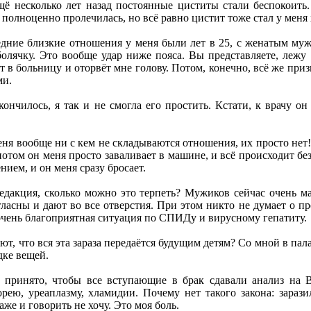
щё несколько лет назад постоянные циститы стали беспокоить.
, полноценно пролечилась, но всё равно цистит тоже стал у меня
едние близкие отношения у меня были лет в 25, с женатым муж
лячку. Это вообще удар ниже пояса. Вы представляете, лежу п
т в больницу и оторвёт мне голову. Потом, конечно, всё же при
ми.
кончилось, я так и не смогла его простить. Кстати, к врачу он
меня вообще ни с кем не складываются отношения, их просто нет!
потом он меня просто заваливает в машине, и всё происходит бе
нием, и он меня сразу бросает.
едакция, сколько можно это терпеть? Мужиков сейчас очень ма
гласны и дают во все отверстия. При этом никто не думает о п
е очень благоприятная ситуация по СПИДу и вирусному гепатиту.
, что вся эта зараза передаётся будущим детям? Со мной в пал
дке вещей.
 принято, чтобы все вступающие в брак сдавали анализ на
орею, уреаплазму, хламидии. Почему нет такого закона: зараз
аже и говорить не хочу. Это моя боль.