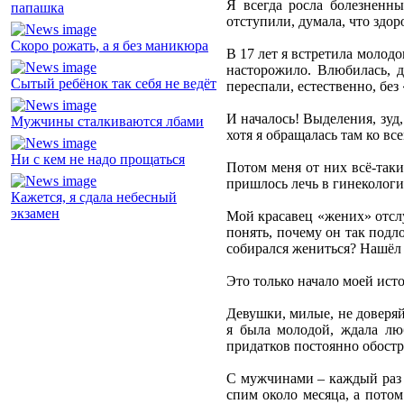
Я всегда росла болезненны
папашка
отступили, думала, что здо
Скоро рожать, а я без маникюра
В 17 лет я встретила молод
насторожило. Влюбилась, д
Сытый ребёнок так себя не ведёт
переспали, естественно, без
И началось! Выделения, зуд
Мужчины сталкиваются лбами
хотя я обращалась там ко в
Ни с кем не надо прощаться
Потом меня от них всё-таки
пришлось лечь в гинекологи
Кажется, я сдала небесный
экзамен
Мой красавец «жених» отслу
понять, почему он так подло
собирался жениться? Нашёл 
Это только начало моей исто
Девушки, милые, не доверяйт
я была молодой, ждала люб
придатков постоянно обостря
С мужчинами – каждый раз о
спим около месяца, а потом