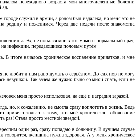
 началом переходного возраста мои многочисленные болезни
 ад.
 городе служил в армии, а родом был издалека, но меня это не
на родину и поженимся. Черед две недели после знакомства
молочницы. Эх, не попался мне в тот момент нормальный врач,
ть на инфекции, передающиеся половым путём.
ь. В итоге началось хроническое воспаление придатков, и мне
я не любит и нам рано думать о серьёзном. До сих пор не могу
лась девушкой. Так зачем же нужно было со мной спать, если не
еловек меня просто использовал, да ещё и наградил заразой.
гда, но, к сожалению, не смогла сразу воплотить в жизнь. Ведь
о привело только к тому, что моё хроническое заболевание
ть раз! Стала просто местной звездой.
ереспим один раз, сразу попадаю в больницу. В лучшем случае
Как говорится, женщина нужна здоровая. А у меня хроническое