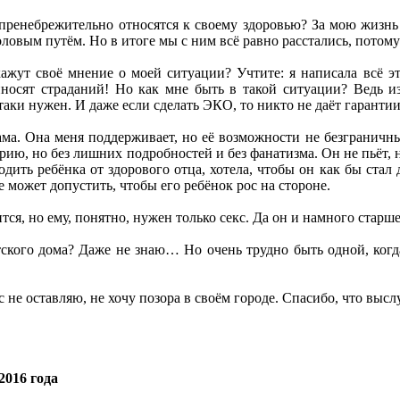
пренебрежительно относятся к своему здоровью? За мою жизнь
овым путём. Но в итоге мы с ним всё равно расстались, потому
ажут своё мнение о моей ситуации? Учтите: я написала всё эт
носят страданий! Но как мне быть в такой ситуации? Ведь и
аки нужен. И даже если сделать ЭКО, то никто не даёт гарантии,
ма. Она меня поддерживает, но её возможности не безграничны
рию, но без лишних подробностей и без фанатизма. Он не пьёт, 
одить ребёнка от здорового отца, хотела, чтобы он как бы стал
не может допустить, чтобы его ребёнок рос на стороне.
тся, но ему, понятно, нужен только секс. Да он и намного старш
тского дома? Даже не знаю… Но очень трудно быть одной, когд
 не оставляю, не хочу позора в своём городе. Спасибо, что выс
2016 года