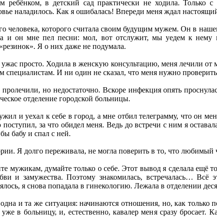
м ребёнком, в детский сад практически не ходила. Только с
ровье наладилось. Как я ошибалась! Впереди меня ждал настоящий
ого человека, которого считала своим будущим мужем. Он в нашем
а и он мне пел песни: мол, вот отслужит, мы уедем к нему 
 «резинок». Я о них даже не подумала.
, ужас просто. Ходила в женскую консультацию, меня лечили от 
сем специалистам. И ни один не сказал, что меня нужно провери
 пролечили, но недостаточно. Вскоре инфекция опять проснулас
ческое отделение городской больницы.
жил и уехал к себе в город, а мне отбил телеграмму, что он мен
 поступил, за что обидел меня. Ведь до встречи с ним я остава
бы бабу и спал с ней.
рии. Я долго переживала, не могла поверить в то, что любимый ч
е мужикам, думайте только о себе. Этот вывод я сделала ещё то
ви и замужества. Поэтому знакомилась, встречалась… Всё эт
лось, я снова попадала в гинекологию. Лежала в отделении деся
дна и та же ситуация: начинаются отношения, но, как только п
 уже в больницу, и, естественно, кавалер меня сразу бросает. 