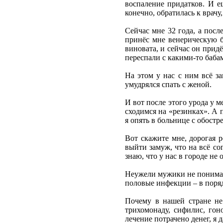
воспаление придатков. И е
конечно, обратилась к врачу
Сейчас мне 32 года, а посл
принёс мне венерическую бо
виновата, и сейчас он придё
переспали с какими-то баба
На этом у нас с ним всё за
умудрялся спать с женой.
И вот после этого урода у 
сходимся на «резинках». А 
я опять в больнице с обостре
Вот скажите мне, дорогая р
выйти замуж, что на всё со
знаю, что у нас в городе н
Неужели мужики не понимают
половые инфекции – в поря
Почему в нашей стране не
трихомонаду, сифилис, гон
лечение потрачено денег, я д