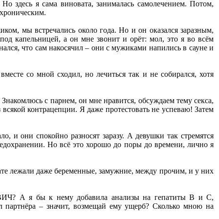
 Но здесь я сама виновата, занималась самолечением. Потом,
 хроническим.
иком, мы встречались около года. Но и он оказался заразным,
од капельницей, а он мне звонит и орёт: мол, это я во всём
знался, что сам накосячил – они с мужиками напились в сауне и
 вместе со мной сходил, но лечиться так и не собирался, хотя
 Знакомлюсь с парнем, он мне нравится, обсуждаем тему секса,
з всякой контрацепции. Я даже протестовать не успеваю! Затем
ло, и они спокойно разносят заразу. А девушки так стремятся
редохранении. Но всё это хорошо до поры до времени, лично я
ате лежали даже беременные, замужние, между прочим, и у них
 ВИЧ? А я бы к нему добавила анализы на гепатиты В и С,
ил партнёра – значит, возмещай ему ущерб? Сколько мною на