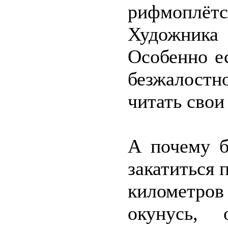
рифмоплётс
Художник
Особенно е
безжалост
читать свои
А почему б
закатиться 
километро
окунусь,