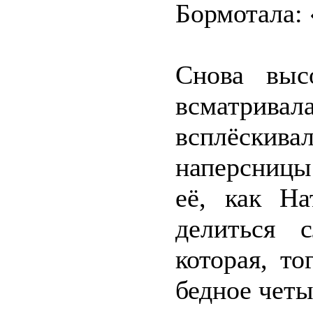
Бормотала: 
Снова выс
всматрив
всплёскив
наперсницы
её, как Н
делиться 
которая, то
бедное четы