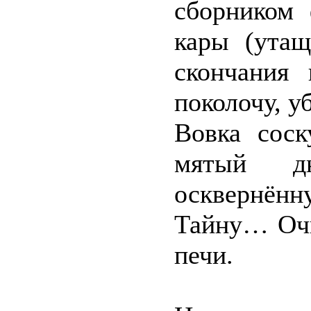
сборником 
кары (ута
скончания 
поколочу, у
Вовка соск
мятый д
осквернё
Тайну… Очи
печи.