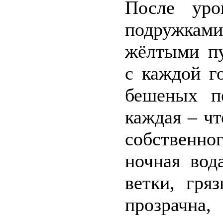
После ур
подружками
жёлтыми пу
с каждой го
бешеных п
каждая – чт
собственно
ночная вод
ветки, гря
прозрачна,