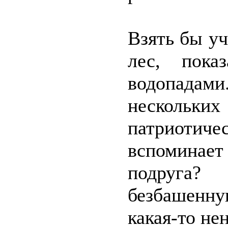
Взять бы уч
лес, пока
водопадам
нескольк
патриотиче
вспоминае
подруга?
безбашенну
какая-то не