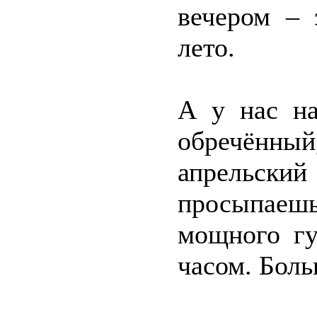
вечером – 
лето.
А у нас н
обречён
апрельск
просыпаешь
мощного гу
часом. Боль