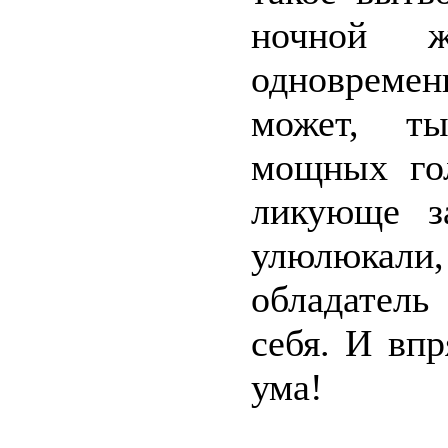
ночной 
одновреме
может, т
мощных гол
ликующе за
улюлюкал
обладатель
себя. И вп
ума!