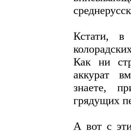
среднерусск
Кстати, в
колорадски
Как ни ст
аккурат вм
знаете, п
грядущих п
А вот с эт