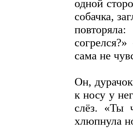
одной сторо
собачка, за
повторяла:
согрелся?»
сама не чув
Он, дурачок
к носу у не
слёз. «Ты 
хлюпнула 