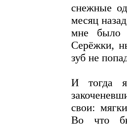
снежные од
месяц назад
мне было 
Серёжки, н
зуб не попад
И тогда я
закоченевш
свои: мягк
Во что б