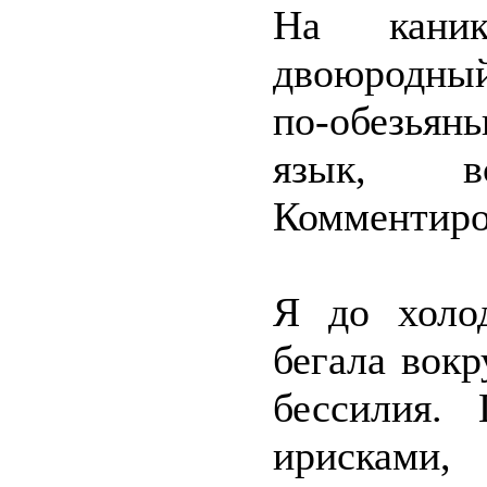
На кани
двоюродный
по-обезья
язык, в
Комментиров
Я до холо
бегала вок
бессилия.
ирисками