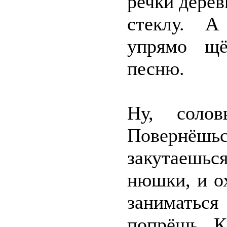
речки дерев
стеклу. А
упрямо щё
песню.
Ну, соло
Повернё
закутаешь
нюшки, и о
заниматься
попрёшь. К