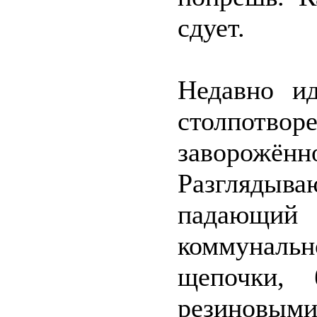
сдует.
Недавно и
столпотво
заворожённ
Разглядыв
падающи
коммунал
щепочки, 
резиновыми 