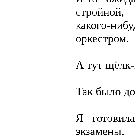
стройной,
какого-ни
оркестром.
А тут щёлк
Так было до
Я готовил
экзамены,