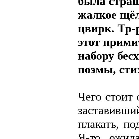
была страш
жалкое щё
цвирк. Тр-
этот прими
набору бес
поэмы, сти
Чего стоит 
заставивш
плакать, по
Я-то ожида