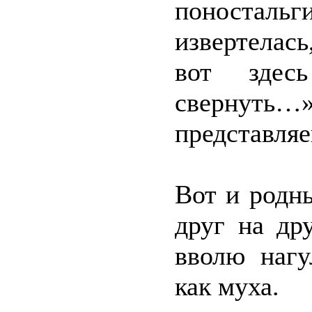
поностал
извертела
вот зде
сверну
представл
Вот и родн
друг на др
вволю нагу
как муха.