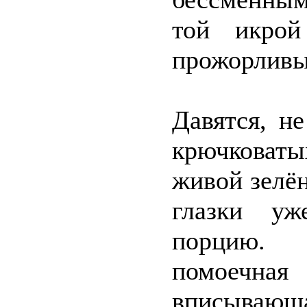
той икрой
прожорливы
Давятся, н
крючковат
живой зелё
глазки уж
порцию. 
помоечна
вписываю