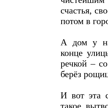
счастья, св
потом в гор
А дом у на
конце улицы
речкой – с
берёз рощиц
И вот эта 
такое вытв