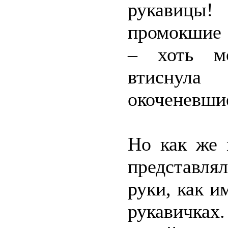
рукавицы
промокшие 
– хоть мо
втиснула
окоченевш
Но как же 
представля
руки, как и
рукавичках