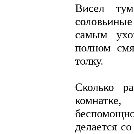
Висел тум
соловьины
самым ухо
полном смя
толку.
Сколько ра
комнатке
беспомощно
делается со