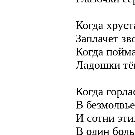
Когда хруст
Заплачет зв
Когда пойма
Ладошки тё
Когда горла
В безмолвье
И сотни эти
В один боль